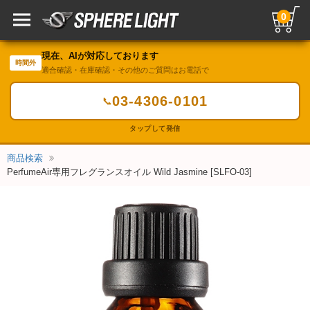
0
現在、AIが対応しております
時間外
適合確認・在庫確認・その他のご質問はお電話で
03-4306-0101
📞
タップして発信
商品検索
PerfumeAir専用フレグランスオイル Wild Jasmine [SLFO-03]