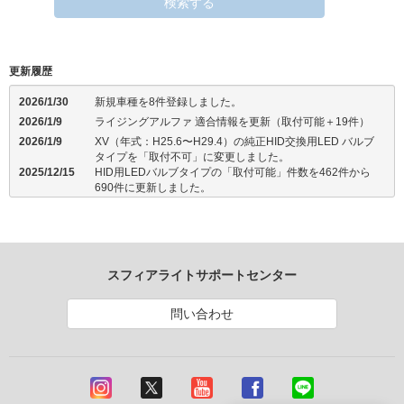
検索する
更新履歴
2026/1/30
新規車種を8件登録しました。
2026/1/9
ライジングアルファ 適合情報を更新（取付可能＋19件）
2026/1/9
XV（年式：H25.6〜H29.4）の純正HID交換用LED バルブ
タイプを「取付不可」に変更しました。
2025/12/15
HID用LEDバルブタイプの「取付可能」件数を462件から
690件に更新しました。
2025/9/2
プリウス（年式：H21.5〜H23.11）のライジングアルファ
を「実車確認済」に変更しました。
2025/7/29
クラウン ハイブリッドのライジングアルファを「実車確認
済」に変更しました。
2025/7/29
スクラム （年式：H30）の純正HID用LEDヘッドライト バ
スフィアライトサポートセンター
ルブタイプを「実車確認済」に変更しました。
2025/7/29
アイ（年式：H19.9 ）の純正HID用LEDヘッドライト バル
ブタイプを「実車確認済」に変更しました。
問い合わせ
2025/7/29
コルト（年式：H20.2）の純正HID用LEDヘッドライト バ
ルブタイプを「実車確認済」に変更しました。
2025/7/29
プレサージュ（年式：H20.11）の純正HID用LEDヘッドラ
イト バルブタイプを「実車確認済」に変更しました。
2025/7/29
インプレッサ （年式：H19.5）の純正HID用LEDヘッドラ
イト バルブタイプを「実車確認済」に変更しました。