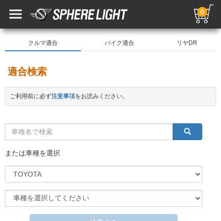
0
クルマ適合
バイク適合
リヤDR
適合検索
ご利用前に必ず
注意事項
をお読みください。
または車種を選択