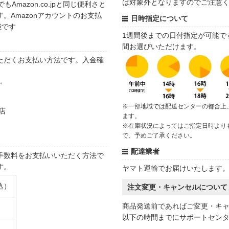
は対象外となりますのでご注意
でもAmazon.co.jpと同じ便利さと
。Amazonアカウントのお支払
日時指定について
能です
1週間後までの日付指定が可能で
間お選びいただけます。
ただくお支払い方法です。入金確
す。
※一部地域では配送センターの都合上
店
ます。
※在庫状況によってはご指定日時より
で、予めご了承ください。
配達業者
手数料をお支払いいただく方法で
す。
ヤマト運輸でお届けいたします
込）
注文変更・キャンセルについて
商品発送前であればご変更・キ
以下の時間までにサポートセン