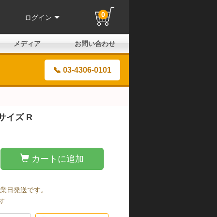
0
ログイン
メディア
お問い合わせ
はじめての方へ
よくある質問
電話でのお問い合わせ
メールお問い合わせ
全国取扱店
全国取付協力店
業販申請フォーム
製品保証申請のご案内
ユーザー登録（保証）
📞 03-4306-0101
サイズ R
カートに追加
営業日発送です。
す