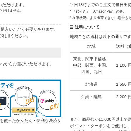
いただけます。
平日13時までのご注文で当日出
ただけません。
* 「代引き」「AmazonPay」のみ。
* 在庫状況により出荷できない場合も
送料について
状を購入いただく必要があります。
ご利用ください。
地域ごとの送料は以下の通りで
地域
送料（
東北、関東甲信越、
 payからお選びいただけます。
中部、関西、中国、
1,100 
四国、九州
北海道
1,650 
沖縄・離島
2,200 
また、商品代が11,000円以上
カウントを使ったかんたん・便利な決済サ
ポイント・クーポンをご使用し、商