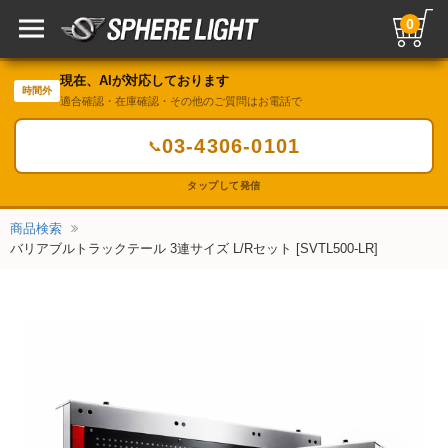
0
現在、AIが対応しております
時間外
適合確認・在庫確認・その他のご質問はお電話で
03-4306-0101
📞
タップして発信
商品検索
バリアブルトラックテール 3連サイズ L/Rセット [SVTL500-LR]