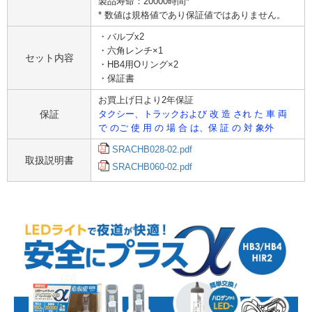
製品寿命：20000時間*
* 数値は規格値であり保証値ではありません。
・バルブx2
・六角レンチ×1
セット内容
・HB4用Oリング×2
・保証書
お買上げ日より2年保証
保証
タクシー、トラックおよび 改 造 され た 車 両
で のご 使 用 の 場 合 は、保 証 の 対 象外
SRACHB028-02.pdf
取扱説明書
SRACHB060-02.pdf