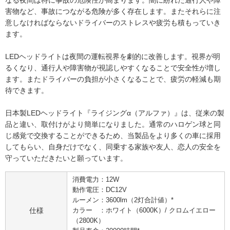
なる夜間は特に事故の危険性が高まります。闇に紛れた通行人や障
害物など、事故につながる危険が多く存在します。またそれらに注
意しなければならないドライバーのストレスや疲労も積もっていき
ます。
LEDヘッドライトは夜間の運転視界を劇的に改善します。視界が明
るくなり、通行人や障害物が視認しやすくなることで安全性が増し
ます。またドライバーの負担が小さくなることで、疲労の軽減も期
待できます。
日本製LEDヘッドライト『ライジングα（アルファ）』は、従来の製
品と違い、取付けがより簡単になりました。通常のハロゲン球と同
じ感覚で交換することができるため、当製品をより多くの車に採用
してもらい、自身だけでなく、同乗する家族や友人、恋人の安全を
守っていただきたいと願っています。
消費電力：12W
動作電圧：DC12V
ルーメン：3600lm（2灯合計値）*
仕様
カラー ：ホワイト（6000K）/ クロムイエロー
（2800K）