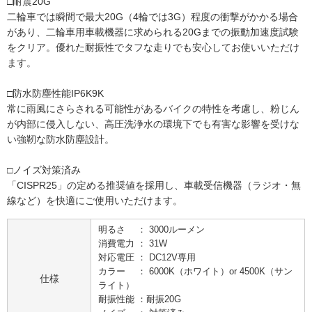
□耐震20G
二輪車では瞬間で最大20G（4輪では3G）程度の衝撃がかかる場合
があり、二輪車用車載機器に求められる20Gまでの振動加速度試験
をクリア。優れた耐振性でタフな走りでも安心してお使いいただけ
ます。
□防水防塵性能IP6K9K
常に雨風にさらされる可能性があるバイクの特性を考慮し、粉じん
が内部に侵入しない、高圧洗浄水の環境下でも有害な影響を受けな
い強靭な防水防塵設計。
□ノイズ対策済み
「CISPR25」の定める推奨値を採用し、車載受信機器（ラジオ・無
線など）を快適にご使用いただけます。
明るさ ： 3000ルーメン
消費電力 ： 31W
対応電圧 ： DC12V専用
カラー ： 6000K（ホワイト）or 4500K（サン
仕様
ライト）
耐振性能 ：耐振20G