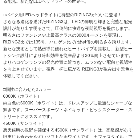
る配光。新たなLEDヘッドライトの世界へ。
□バイク用LEDヘッドライトに待望のRIZING3がついに登場！
さらなる進化を遂げたRIZING3は、LEDの鮮明な輝きと完璧な配光
設計が創り出す明るさで、圧倒的に快適な夜間視野を提供します。
明るさはファンレス史上最高クラスの3000ルーメンを実現し、
RIZING2比では135％、ハロゲン比では約4倍の明るさを誇ります。
新たな技術として熱伝導に優れたヒートパイプを搭載し、新型ヒー
トシンク設計により冷却効果を従来品より30％向上させています。
よりハロゲンランプの発光位置に近づき、ムラのない配向と視認性
を向上させています。視界一杯に広がる RIZING3が生み出す景色を
体験してください。
□個性に合わせた2カラー
6000K（ホワイト）
純白色の6000K（ホワイト）は、ドレスアップに最適なシャープな
輝きです。スーパースポーツ・ネイキッド・ビックスクーター・ス
トリートにオススメです。
4500K（サンライト）
悪天候時の視野を確保する4500K（サンライト）は、高級感があり
旧車にも合わせやすいソフトなホワイトです。カフェスタイル・ア