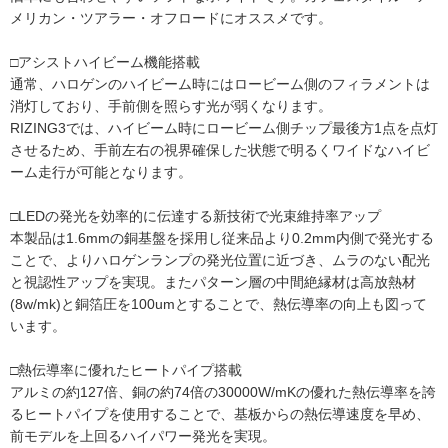
メリカン・ツアラー・オフロードにオススメです。
□アシストハイビーム機能搭載
通常、ハロゲンのハイビーム時にはロービーム側のフィラメントは
消灯しており、手前側を照らす光が弱くなります。
RIZING3では、ハイビーム時にロービーム側チップ最後方1点を点灯
させるため、手前左右の視界確保した状態で明るくワイドなハイビ
ーム走行が可能となります。
□LEDの発光を効率的に伝達する新技術で光束維持率アップ
本製品は1.6mmの銅基盤を採用し従来品より0.2mm内側で発光する
ことで、よりハロゲンランプの発光位置に近づき、ムラのない配光
と視認性アップを実現。またパターン層の中間絶縁材は高放熱材
(8w/mk)と銅箔圧を100umとすることで、熱伝導率の向上も図って
います。
□熱伝導率に優れたヒートパイプ搭載
アルミの約127倍、銅の約74倍の30000W/mKの優れた熱伝導率を誇
るヒートパイプを使用することで、基板からの熱伝導速度を早め、
前モデルを上回るハイパワー発光を実現。