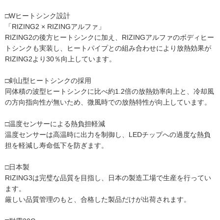
□Wヒートシンク設計
「RIZING2 × RIZINGアルファ」
RIZING2の後方ヒートシンクに加え、RIZINGアルファのボディヒー
トシンクも実装し、ヒートパイプとの組み合わせにより放熱効果が
RIZING2より30％向上しています。
□剣山型ヒートシンクの採用
同体積の波型ヒートシンクに比べ約1.2倍の放熱効率向上と、冷却風
の方向指向性が無いため、微風時での放熱特性が向上しています。
□温度センサーによる熱負担軽減
温度センサーは高温時に出力を制御し、LEDチップへの過度な熱負
担を軽減し寿命低下を防ぎます。
□日本製
RIZING3は完璧な品質を目指し、日本の製造工場で生産を行ってい
ます。
厳しい品質管理のもと、合格した製品だけが出荷されます。