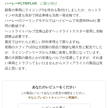
ハーレーFLTR/FLHX
に取り付け
顧客の車両にライジング3を何台も取付けしましたが、カットラ
インや光度も良好で持込車検も当然一発合格です。
ハーレーのツーリングモデルではハイビームで光度800hcdと驚
愕の数値です。
ヘットライトバルブ交換は必ずヘッドライトテスター使用し光軸
調整は必要です。
最近ではやたらと眩しい対向車増えて困りますね。
初期のスフィアLEDは大陸製の部品で微妙な耐久性と配光でした
が、ライジングシリーズから大幅に改善し良質になっています。
隣の大国製の爆光とかの安価なバルブが流通してますが、すれ違
い車両とトラブってもいけませんからスフィアライトの製品は良
品と思います。
あなたのレビューをください
この製品についてあなたの意見や感想をください。
今ならプレゼントキャンペーン実施中。
レビューを書く