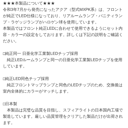
★★★本製品について★★★
令和3年7月から発売になったアクア（型式MXPK系）は、フロント
が純正でLED仕様になっており、リアルームランプ・バニティラン
プ・ラゲッジランプがハロゲン球を使用しています。
本製品ではフロント純正LEDに合わせて使用できるようにセット内
容・カラーの設定をしております。詳しくは下記の説明をご確認く
ださい。
□純正同一 日亜化学工業製LEDチップ採用
純正LEDルームランプと同一の日亜化学工業製LEDチップを使用
しています。
□純正LED同色チップ採用
純正フロントマップランプと同色のLEDチップのため、交換後は
室内全体的にカラーがマッチします。
□日本製
本製品は完璧な品質を目指し、スフィアライトの日本国内工場で
製造しています。厳しい品質管理をクリアした製品だけが出荷され
ます。