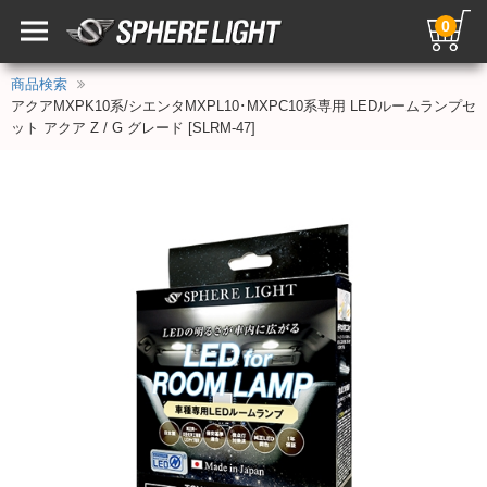
0
商品検索
アクアMXPK10系/シエンタMXPL10･MXPC10系専用 LEDルームランプセ
ット アクア Z / G グレード [SLRM-47]