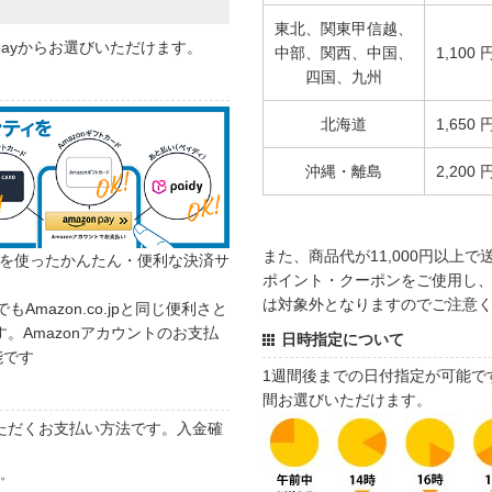
東北、関東甲信越、
 payからお選びいただけます。
中部、関西、中国、
1,100 
四国、九州
北海道
1,650 
沖縄・離島
2,200 
また、商品代が11,000円以上
カウントを使ったかんたん・便利な決済サ
ポイント・クーポンをご使用し、商
は対象外となりますのでご注意
でもAmazon.co.jpと同じ便利さと
。Amazonアカウントのお支払
日時指定について
能です
1週間後までの日付指定が可能で
間お選びいただけます。
ただくお支払い方法です。入金確
す。