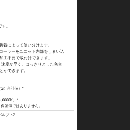
です。
の装着によって使い分けます。
トローラーをユニット内部をしまい込
加工不要で取付けできます。
点灯速度が早く、はっきりとした色合
とができます。
（2灯合計値）*
000K）*
り保証値ではありません。
ルブ ×2