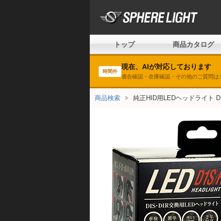
トップ
商品カタログ
現在、AIが対応しております
時間外
適合確認・在庫確認・その他のご質問は
商品検索
純正HID用LEDヘッドライト D1S/