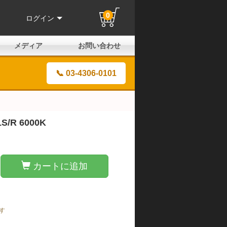
0
ログイン
メディア
お問い合わせ
はじめての方へ
よくある質問
電話でのお問い合わせ
メールお問い合わせ
全国取扱店
全国取付協力店
業販申請フォーム
製品保証申請のご案内
ユーザー登録（保証）
📞 03-4306-0101
/R 6000K
カートに追加
す