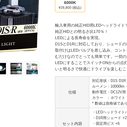
6000K
¥26,800
(税込)
輸入車用の純正HID用LEDヘッドライト
純正HIDとの明るさ比170％！
LEDによる長寿命を実現。
D1SとD1Rに対応しており、シェード
取付けはLEDバルブを差し込み、コン
むだけなのでとっても簡単です。一切の
LEDにすることでスイッチONからの
いと明るさで快適にドライブを楽しむこ
対応形状：D1S D1R
ルーメン：10000lm
仕様
動作電圧：DC12V用
カラー ：ホワイト（6
* 数値は規格値であ
・LEDヘッドライトバ
・D1R用シェード ×2
セット内容
・固定用ビス ×6