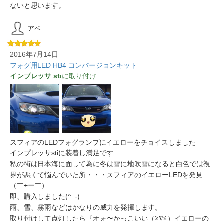
ないと思います。
アベ
2016年7月14日
フォグ用LED HB4 コンバージョンキット
インプレッサ sti
に取り付け
スフィアのLEDフォグランプにイエローをチョイスしました
インプレッサstiに装着し満足です
私の街は日本海に面して為に冬は雪に地吹雪になると白色では視
界が悪くて悩んでいた所・・・スフィアのイエローLEDを発見
（￣+ー￣）
即、購入しました(^_-)
雨、雪、霧雨などはかなりの威力を発揮します。
取り付けして点灯したら『オォ〜かっこいい（≧∇≦）イエローの