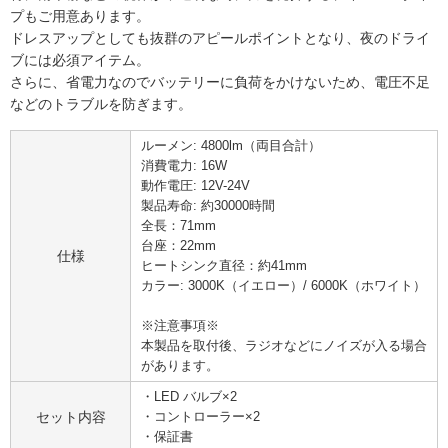
プもご用意あります。
ドレスアップとしても抜群のアピールポイントとなり、夜のドライ
ブには必須アイテム。
さらに、省電力なのでバッテリーに負荷をかけないため、電圧不足
などのトラブルを防ぎます。
ルーメン: 4800lm（両目合計）
消費電力: 16W
動作電圧: 12V-24V
製品寿命: 約30000時間
全長：71mm
台座：22mm
仕様
ヒートシンク直径：約41mm
カラー: 3000K（イエロー）/ 6000K（ホワイト）
※注意事項※
本製品を取付後、ラジオなどにノイズが入る場合
があります。
・LED バルブ×2
セット内容
・コントローラー×2
・保証書