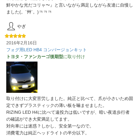
鮮やかな光だコリャ〜』と言いながら満足しながら友達に自慢し
ました(。´艸`。)ㅋㅋㅋ
やぎ
2016年2月16日
フォグ用LED HB4 コンバージョンキット
トヨタ・ファンカーゴ後期型
に取り付け
取り付けに大変苦労しました。純正と比べて、爪が小さいため固
定できずプラスティックの薄い板を噛ませました。
RIZING LED H4に比べて遠投力は低いですが、暗い夜道歩行者
の確認ができ大変満足してます。
対向車には迷惑？しかし、安全第一なので。
消費電力は純正ヘッドライトの半分以下。