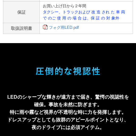
お買い上げ日から２年間
保証
タクシー、トラックおよび 改 造 され た 車 両
で のご 使 用 の 場 合 は、保 証 の 対 象外
フォグ用LED.pdf
取扱説明書
LEDのシャープな輝きが遠方まで届き、驚愕の視認性を
確保。事故を未然に防ぎます。
特に雨や霧など視界が不透明な時に力を発揮します。
ドレスアップとしても抜群のアピールポイントとなり、
夜のドライブには必須アイテム。