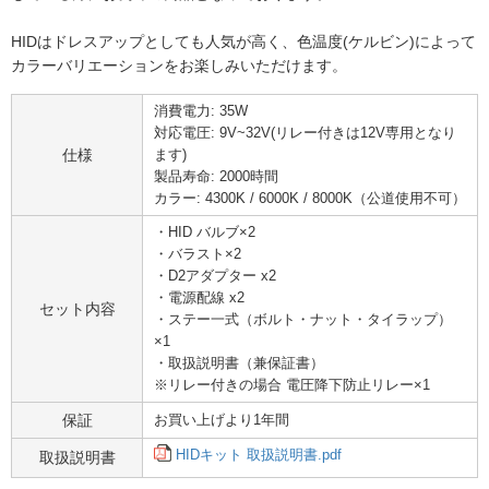
HIDはドレスアップとしても人気が高く、色温度(ケルビン)によって
カラーバリエーションをお楽しみいただけます。
消費電力: 35W
対応電圧: 9V~32V(リレー付きは12V専用となり
仕様
ます)
製品寿命: 2000時間
カラー: 4300K / 6000K / 8000K（公道使用不可）
・HID バルブ×2
・バラスト×2
・D2アダプター x2
・電源配線 x2
セット内容
・ステー一式（ボルト・ナット・タイラップ）
×1
・取扱説明書（兼保証書）
※リレー付きの場合 電圧降下防止リレー×1
保証
お買い上げより1年間
HIDキット 取扱説明書.pdf
取扱説明書