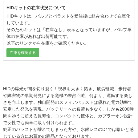
HIDキットの在庫状況について
HIDキットは、バルブとバラストを受注後に組み合わせて在庫化
しています。
そのためキットは「在庫なし」表示となっていますが、バルブ単
体の在庫があれば出荷可能です。
以下のリンクから在庫をご確認ください。
在庫を確認する
HIDの爆光が闇を切り裂く！視界を大きく拓き、疲労軽減、歩行者
や障害物の早期発見による危機の未然回避。何より、運転する楽し
さを向上します。独自開発のスフィアバラストは優れた電力効率で
安定した発光を実現。バッテリーへの負荷も少なく、しかも2000時
間をゆうに超える長寿命。コンパクトな筐体と、カプラーオン設計
で女性でも簡単に取り付けられます。
純正のバラストが壊れてしまった方や、水銀レスのD4では暗いと感
じている方にお薦めの商品となっております。