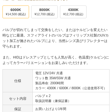
6000K
8000K
4300K
¥14,500
(税込)
¥12,700
(税込)
¥12,700
(税込)
バルブが切れてしまって交換をしたい、またはケルビンを変えたい
時などに最適。スフィアライトのバルブはフィリップス社製のUVカ
ット加工が施されたバルブにより、当然レンズ及びリフレクターは
守られます。
また、HIDはドレスアップとしても人気が高く、色温度(ケルビン)に
よってカラーバリエーションをお楽しみいただけます。
電圧 12V/24V 共通
ワット数 35W/55W 共通
仕様
製品寿命: 2000時間
カラー: 4300K / 6000K / 8000K（公道使用不可）
バルブ x 2
セット内容
取扱説明書（兼保証書）
保証
お買い上げより1年間