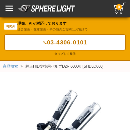
0
現在、AIが対応しております
時間外
適合確認・在庫確認・その他のご質問はお電話で
03-4306-0101
📞
タップして発信
商品検索
純正HID交換用バルブD2R 6000K [SHDLQ060]