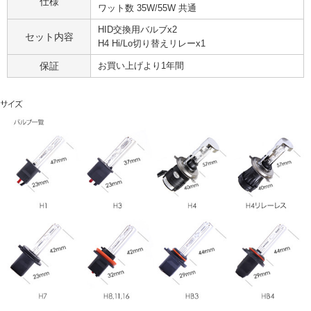
仕様
ワット数 35W/55W 共通
HID交換用バルブx2
セット内容
H4 Hi/Lo切り替えリレーx1
保証
お買い上げより1年間