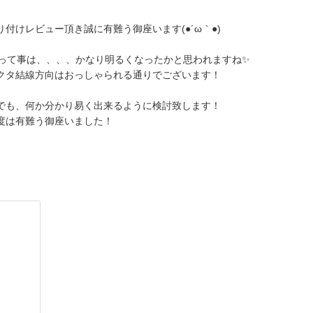
り付けレビュー頂き誠に有難う御座います(●´ω｀●)
ｗって事は、、、、かなり明るくなったかと思われますね✨
クタ結線方向はおっしゃられる通りでございます！
でも、何か分かり易く出来るように検討致します！
度は有難う御座いました！