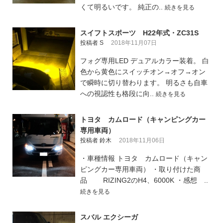
くて明るいです。 純正の..
続きを見る
スイフトスポーツ H22年式・ZC31S
投稿者 S
2018年11月07日
フォグ専用LED デュアルカラー装着。 白
色から黄色にスイッチオン→オフ→オン
で瞬時に切り替わります。 明るさも自車
への視認性も格段に向..
続きを見る
トヨタ カムロード（キャンピングカー
専用車両）
投稿者 鈴木
2018年11月06日
・車種情報 トヨタ カムロード（キャン
ピングカー専用車両） ・取り付けた商
品 RIZING2のH4、6000K ・感想 ..
続きを見る
スバル エクシーガ