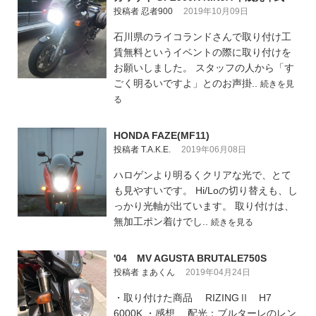
投稿者 忍者900
2019年10月09日
石川県のライコランドさんで取り付け工
賃無料というイベントの際に取り付けを
お願いしました。 スタッフの人から「す
ごく明るいですよ」とのお声掛..
続きを見
る
HONDA FAZE(MF11)
投稿者 T.A.K.E.
2019年06月08日
ハロゲンより明るくクリアな光で、とて
も見やすいです。 Hi/Loの切り替えも、し
っかり光軸が出ています。 取り付けは、
無加工ポン着けでし..
続きを見る
'04 MV AGUSTA BRUTALE750S
投稿者 まあくん
2019年04月24日
・取り付けた商品 RIZINGⅡ H7
6000K ・感想 配光：ブルターレのレン