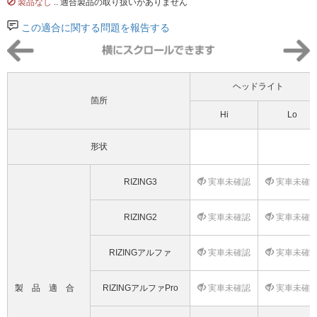
製品なし
.. 適合製品の取り扱いがありません
この適合に関する問題を報告する
ヘッドライト
箇所
Hi
Lo
形状
RIZING3
実車未確認
実車未確
RIZING2
実車未確認
実車未確
RIZINGアルファ
実車未確認
実車未確
製品適合
RIZINGアルファPro
実車未確認
実車未確