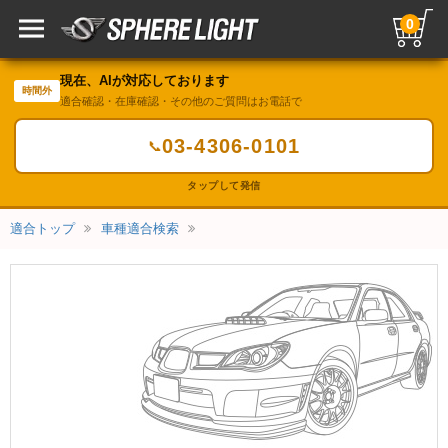
0
現在、AIが対応しております
時間外
適合確認・在庫確認・その他のご質問はお電話で
03-4306-0101
📞
タップして発信
適合トップ
車種適合検索