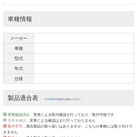
車種情報
メーカー
車種
型式
年式
仕様
製品適合表
※
注意事項
を必ずお読みください
実車確認済み
.. 実車による取付確認を行っており、取付可能です
実車未確認
.. 実車による確認はまだ行っておりません
取付不可
.. 適合製品の取り扱いはありますが、こちらの車種には取り付けで
きません