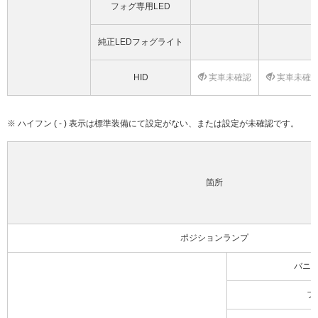
フォグ専用LED
純正LEDフォグライト
HID
実車未確認
実車未確
※ ハイフン ( - ) 表示は標準装備にて設定がない、または設定が未確認です。
箇所
ポジションランプ
バニ
フ