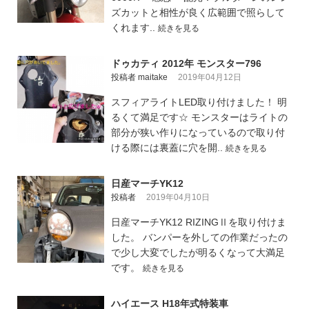
ズカットと相性が良く広範囲で照らして
くれます..
続きを見る
ドゥカティ 2012年 モンスター796
投稿者 maitake
2019年04月12日
スフィアライトLED取り付けました！ 明
るくて満足です☆ モンスターはライトの
部分が狭い作りになっているので取り付
ける際には裏蓋に穴を開..
続きを見る
日産マーチYK12
投稿者
2019年04月10日
日産マーチYK12 RIZINGⅡを取り付けま
した。 バンパーを外しての作業だったの
で少し大変でしたが明るくなって大満足
です。
続きを見る
ハイエース H18年式特装車