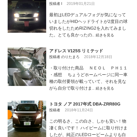
投稿者 I
2019年01月21日
最初はLEDデュアルフォグが気になって
いましたがHIDヘッドライトが2度目の球
切れをしたためRIZING2を入れてみまし
た。とても良かったの..
続きを見る
アドレス V125S リミテッド
投稿者 のりたまろ
2018年12月18日
・取り付けた商品 ＮＥＯＬ ＰＨ１１
・感想 ちょうどホームページに同一車
種の取付要領が載っていて、それを見な
がら自分で取り付けま..
続きを見る
トヨタ ノア 2017年式 DBA-ZRR80G
投稿者
2018年11月24日
この明るさ、この白さ、しかも安い！物
凄く良いです！ ハイビームに取り付けま
したが、純正のLEDロービームよりも白