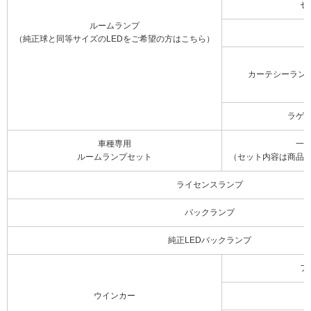
セ
ルームランプ
（純正球と同等サイズのLEDをご希望の方はこちら）
カーテシーラン
ラゲ
車種専用
一
ルームランプセット
（セット内容は商品
ライセンスランプ
バックランプ
純正LEDバックランプ
フ
ウインカー