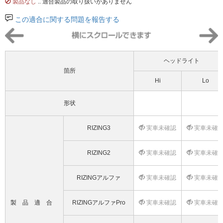
製品なし
.. 適合製品の取り扱いがありません
この適合に関する問題を報告する
ヘッドライト
箇所
Hi
Lo
形状
RIZING3
実車未確認
実車未確
RIZING2
実車未確認
実車未確
RIZINGアルファ
実車未確認
実車未確
製品適合
RIZINGアルファPro
実車未確認
実車未確