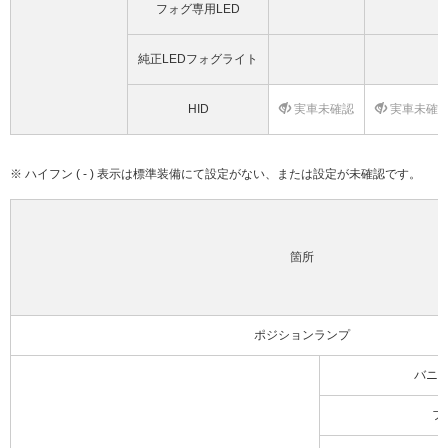
フォグ専用LED
純正LEDフォグライト
HID
実車未確認
実車未確
※ ハイフン ( - ) 表示は標準装備にて設定がない、または設定が未確認です。
箇所
ポジションランプ
バニ
フ