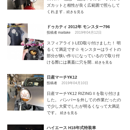
ズカットと相性が良く広範囲で照らして
くれます..
続きを見る
ドゥカティ 2012年 モンスター796
投稿者 maitake
2019年04月12日
スフィアライトLED取り付けました！ 明
るくて満足です☆ モンスターはライトの
部分が狭い作りになっているので取り付
ける際には裏蓋に穴を開..
続きを見る
日産マーチYK12
投稿者
2019年04月10日
日産マーチYK12 RIZINGⅡを取り付けま
した。 バンパーを外しての作業だったの
で少し大変でしたが明るくなって大満足
です。
続きを見る
ハイエース H18年式特装車