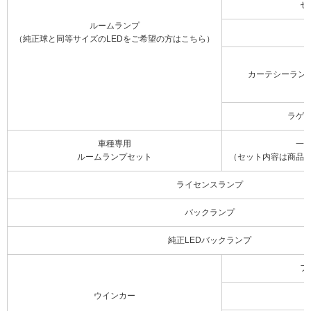
セ
ルームランプ
（純正球と同等サイズのLEDをご希望の方はこちら）
カーテシーラン
ラゲ
車種専用
一
ルームランプセット
（セット内容は商品
ライセンスランプ
バックランプ
純正LEDバックランプ
フ
ウインカー