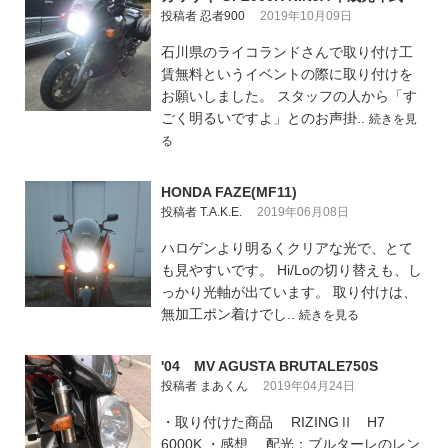
投稿者 忍者900
2019年10月09日
石川県のライコランドさんで取り付け工
賃無料というイベントの際に取り付けを
お願いしました。 スタッフの人から「す
ごく明るいですよ」とのお声掛..
続きを見
る
HONDA FAZE(MF11)
投稿者 T.A.K.E.
2019年06月08日
ハロゲンより明るくクリアな光で、とて
も見やすいです。 Hi/Loの切り替えも、し
っかり光軸が出ています。 取り付けは、
無加工ポン着けでし..
続きを見る
'04 MV AGUSTA BRUTALE750S
投稿者 まあくん
2019年04月24日
・取り付けた商品 RIZINGⅡ H7
6000K ・感想 配光：ブルターレのレン