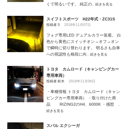
くて明るいです。 純正の..
続きを見る
スイフトスポーツ H22年式・ZC31S
投稿者 S
2018年11月07日
フォグ専用LED デュアルカラー装着。 白
色から黄色にスイッチオン→オフ→オン
で瞬時に切り替わります。 明るさも自車
への視認性も格段に向..
続きを見る
トヨタ カムロード（キャンピングカー
専用車両）
投稿者 鈴木
2018年11月06日
・車種情報 トヨタ カムロード（キャン
ピングカー専用車両） ・取り付けた商
品 RIZING2のH4、6000K ・感想 ..
続きを見る
スバル エクシーガ