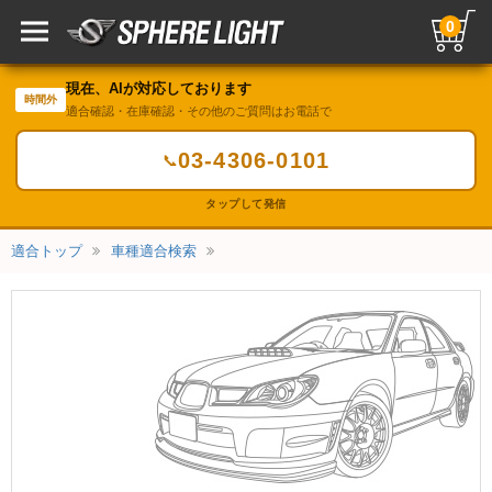
0
現在、AIが対応しております
時間外
適合確認・在庫確認・その他のご質問はお電話で
03-4306-0101
📞
タップして発信
適合トップ
車種適合検索