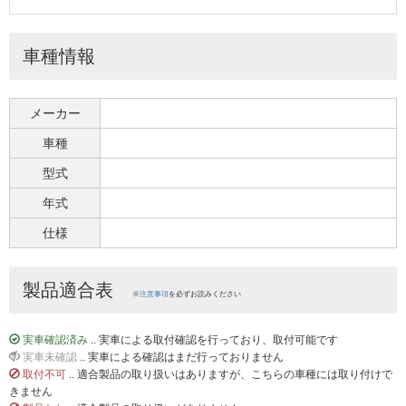
車種情報
メーカー
車種
型式
年式
仕様
製品適合表
※
注意事項
を必ずお読みください
実車確認済み
.. 実車による取付確認を行っており、取付可能です
実車未確認
.. 実車による確認はまだ行っておりません
取付不可
.. 適合製品の取り扱いはありますが、こちらの車種には取り付けで
きません