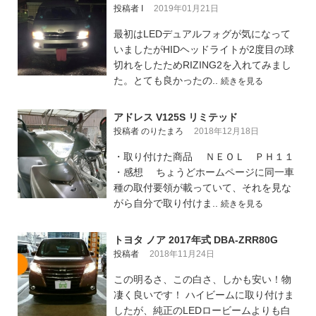
投稿者 I
2019年01月21日
最初はLEDデュアルフォグが気になって
いましたがHIDヘッドライトが2度目の球
切れをしたためRIZING2を入れてみまし
た。とても良かったの..
続きを見る
アドレス V125S リミテッド
投稿者 のりたまろ
2018年12月18日
・取り付けた商品 ＮＥＯＬ ＰＨ１１
・感想 ちょうどホームページに同一車
種の取付要領が載っていて、それを見な
がら自分で取り付けま..
続きを見る
トヨタ ノア 2017年式 DBA-ZRR80G
投稿者
2018年11月24日
この明るさ、この白さ、しかも安い！物
凄く良いです！ ハイビームに取り付けま
したが、純正のLEDロービームよりも白