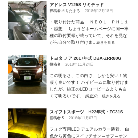
アドレス V125S リミテッド
投稿者 のりたまろ
2018年12月18日
・取り付けた商品 ＮＥＯＬ ＰＨ１１
・感想 ちょうどホームページに同一車
種の取付要領が載っていて、それを見な
がら自分で取り付けま..
続きを見る
トヨタ ノア 2017年式 DBA-ZRR80G
投稿者
2018年11月24日
この明るさ、この白さ、しかも安い！物
凄く良いです！ ハイビームに取り付けま
したが、純正のLEDロービームよりも白
くて明るいです。 純正の..
続きを見る
スイフトスポーツ H22年式・ZC31S
投稿者 S
2018年11月07日
フォグ専用LED デュアルカラー装着。 白
色から黄色にスイッチオン→オフ→オン