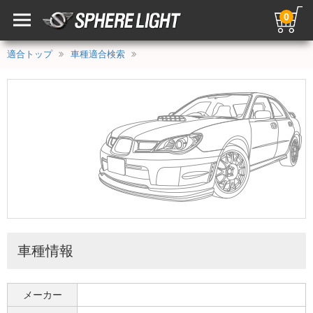
0
適合トップ
車種適合検索
車種情報
メーカー