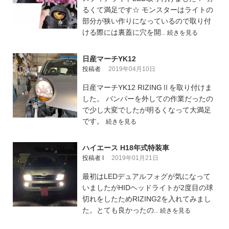
るくて満足です☆ モンスターはライトの
部分が狭い作りになっているので取り付
ける際には裏蓋に穴を開..
続きを見る
日産マーチYK12
投稿者
2019年04月10日
日産マーチYK12 RIZINGⅡを取り付けま
した。 バンパーを外しての作業だったの
で少し大変でしたが明るくなって大満足
です。
続きを見る
ハイエース H18年式特装車
投稿者 I
2019年01月21日
最初はLEDデュアルフォグが気になって
いましたがHIDヘッドライトが2度目の球
切れをしたためRIZING2を入れてみまし
た。とても良かったの..
続きを見る