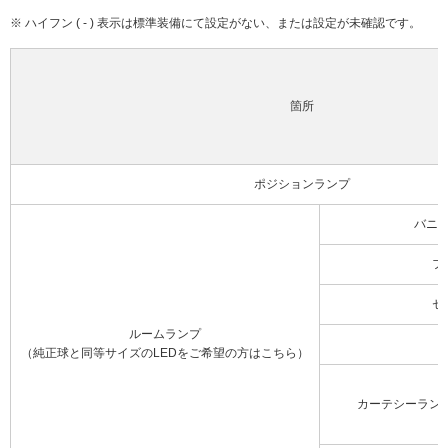
※ ハイフン ( - ) 表示は標準装備にて設定がない、または設定が未確認です。
箇所
ポジションランプ
バニ
フ
セ
ルームランプ
（純正球と同等サイズのLEDをご希望の方はこちら）
カーテシーラン