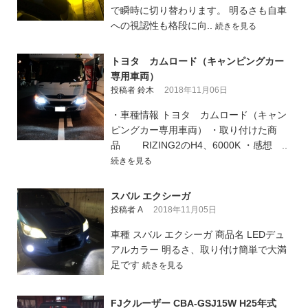
で瞬時に切り替わります。 明るさも自車
への視認性も格段に向..
続きを見る
トヨタ カムロード（キャンピングカー
専用車両）
投稿者 鈴木
2018年11月06日
・車種情報 トヨタ カムロード（キャン
ピングカー専用車両） ・取り付けた商
品 RIZING2のH4、6000K ・感想 ..
続きを見る
スバル エクシーガ
投稿者 A
2018年11月05日
車種 スバル エクシーガ 商品名 LEDデュ
アルカラー 明るさ、取り付け簡単で大満
足です
続きを見る
FJクルーザー CBA-GSJ15W H25年式