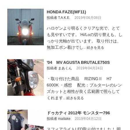
HONDA FAZE(MF11)
投稿者 T.A.K.E.
2019年06月08日
ハロゲンより明るくクリアな光で、とて
も見やすいです。 Hi/Loの切り替えも、し
っかり光軸が出ています。 取り付けは、
無加工ポン着けでし..
続きを見る
'04 MV AGUSTA BRUTALE750S
投稿者 まあくん
2019年04月24日
・取り付けた商品 RIZINGⅡ H7
6000K ・感想 配光：ブルターレのレン
ズカットと相性が良く広範囲で照らして
くれます..
続きを見る
ドゥカティ 2012年 モンスター796
投稿者 maitake
2019年04月12日
スフィアライトLED取り付けました！ 明