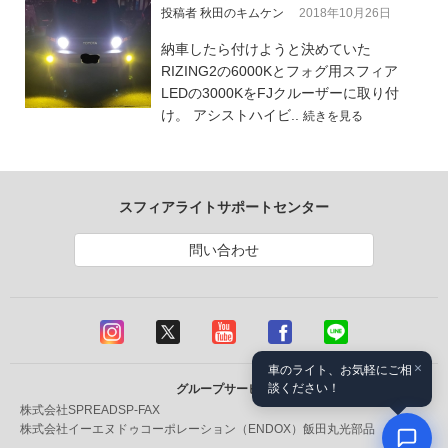
投稿者 秋田のキムケン
2018年10月26日
納車したら付けようと決めていた
RIZING2の6000Kとフォグ用スフィア
LEDの3000KをFJクルーザーに取り付
け。 アシストハイビ..
続きを見る
スフィアライトサポートセンター
問い合わせ
×
車のライト、お気軽にご相
談ください！
グループサービス
株式会社SPREAD
SP-FAX
株式会社イーエヌドゥコーポレーション（ENDOX）
飯田丸光部品