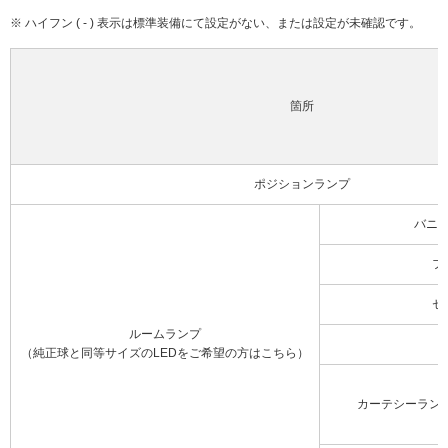
※ ハイフン ( - ) 表示は標準装備にて設定がない、または設定が未確認です。
箇所
ポジションランプ
バニ
フ
セ
ルームランプ
（純正球と同等サイズのLEDをご希望の方はこちら）
カーテシーラン