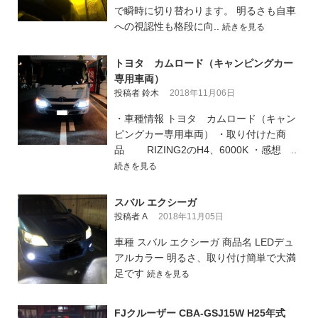
で瞬時に切り替わります。 明るさも自車
への視認性も格段に向..
続きを見る
トヨタ カムロード（キャンピングカー
専用車両）
投稿者 鈴木
2018年11月06日
・車種情報 トヨタ カムロード（キャン
ピングカー専用車両） ・取り付けた商
品 RIZING2のH4、6000K ・感想 ..
続きを見る
スバル エクシーガ
投稿者 A
2018年11月05日
車種 スバル エクシーガ 商品名 LEDデュ
アルカラー 明るさ、取り付け簡単で大満
足です
続きを見る
FJクルーザー CBA-GSJ15W H25年式