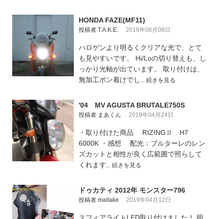
HONDA FAZE(MF11)
投稿者 T.A.K.E.
2019年06月08日
ハロゲンより明るくクリアな光で、とて
も見やすいです。 Hi/Loの切り替えも、し
っかり光軸が出ています。 取り付けは、
無加工ポン着けでし..
続きを見る
'04 MV AGUSTA BRUTALE750S
投稿者 まあくん
2019年04月24日
・取り付けた商品 RIZINGⅡ H7
6000K ・感想 配光：ブルターレのレン
ズカットと相性が良く広範囲で照らして
くれます..
続きを見る
ドゥカティ 2012年 モンスター796
投稿者 maitake
2019年04月12日
スフィアライトLED取り付けました！ 明