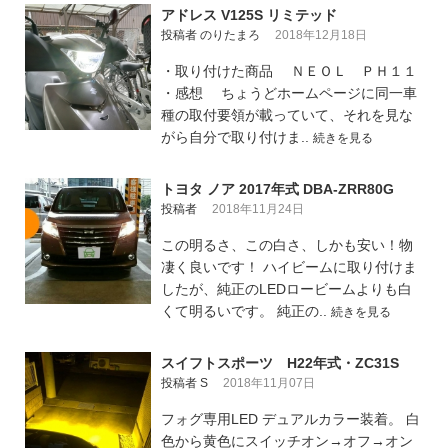
アドレス V125S リミテッド
投稿者 のりたまろ
2018年12月18日
・取り付けた商品 ＮＥＯＬ ＰＨ１１
・感想 ちょうどホームページに同一車
種の取付要領が載っていて、それを見な
がら自分で取り付けま..
続きを見る
トヨタ ノア 2017年式 DBA-ZRR80G
投稿者
2018年11月24日
この明るさ、この白さ、しかも安い！物
凄く良いです！ ハイビームに取り付けま
したが、純正のLEDロービームよりも白
くて明るいです。 純正の..
続きを見る
スイフトスポーツ H22年式・ZC31S
投稿者 S
2018年11月07日
フォグ専用LED デュアルカラー装着。 白
色から黄色にスイッチオン→オフ→オン