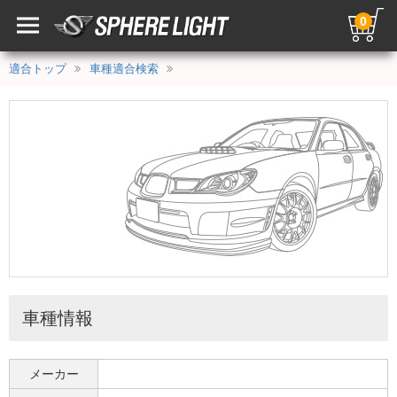
0
適合トップ
車種適合検索
車種情報
メーカー