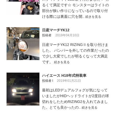
るくて満足です☆ モンスターはライトの
部分が狭い作りになっているので取り付
ける際には裏蓋に穴を開..
続きを見る
日産マーチYK12
投稿者
2019年04月10日
日産マーチYK12 RIZINGⅡを取り付けま
した。 バンパーを外しての作業だったの
で少し大変でしたが明るくなって大満足
です。
続きを見る
ハイエース H18年式特装車
投稿者 I
2019年01月21日
最初はLEDデュアルフォグが気になって
いましたがHIDヘッドライトが2度目の球
切れをしたためRIZING2を入れてみまし
た。とても良かったの..
続きを見る