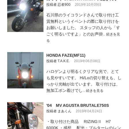
投稿者 忍者900
2019年10月09日
石川県のライコランドさんで取り付け工
賃無料というイベントの際に取り付けを
お願いしました。 スタッフの人から「す
ごく明るいですよ」とのお声掛..
続きを見
る
HONDA FAZE(MF11)
投稿者 T.A.K.E.
2019年06月08日
ハロゲンより明るくクリアな光で、とて
も見やすいです。 Hi/Loの切り替えも、し
っかり光軸が出ています。 取り付けは、
無加工ポン着けでし..
続きを見る
'04 MV AGUSTA BRUTALE750S
投稿者 まあくん
2019年04月24日
・取り付けた商品 RIZINGⅡ H7
6000K ・感想 配光：ブルターレのレン