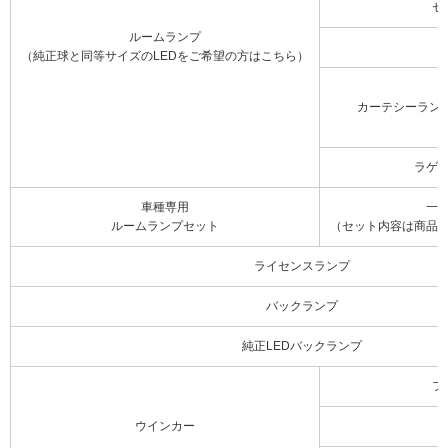
セ
ルームランプ
（純正球と同等サイズのLEDをご希望の方はこちら）
カーテシーラン
ラゲ
車種専用
一
ルームランプセット
（セット内容は商品
ライセンスランプ
バックランプ
純正LEDバックランプ
フ
ウインカー