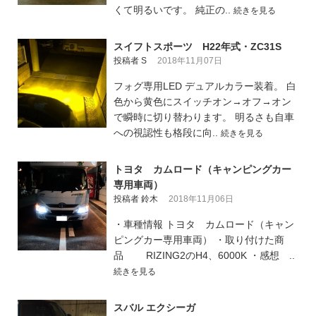
くて明るいです。 純正の..
続きを見る
スイフトスポーツ H22年式・ZC31S
投稿者 S
2018年11月07日
フォグ専用LED デュアルカラー装着。 白
色から黄色にスイッチオン→オフ→オン
で瞬時に切り替わります。 明るさも自車
への視認性も格段に向..
続きを見る
トヨタ カムロード（キャンピングカー
専用車両）
投稿者 鈴木
2018年11月06日
・車種情報 トヨタ カムロード（キャン
ピングカー専用車両） ・取り付けた商
品 RIZING2のH4、6000K ・感想 ..
続きを見る
スバル エクシーガ