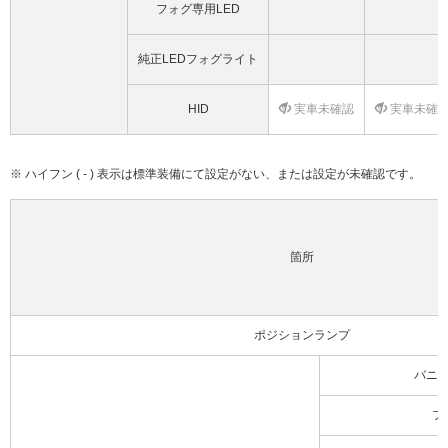
フォグ専用LED
純正LEDフォグライト
HID
実車未確認
実車未確
※ ハイフン ( - ) 表示は標準装備にて設定がない、または設定が未確認です。
箇所
ポジションランプ
バニ
フ