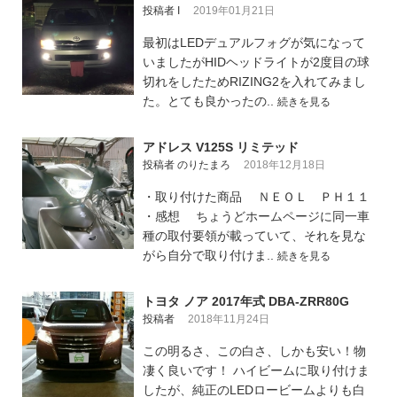
投稿者 I
2019年01月21日
最初はLEDデュアルフォグが気になって
いましたがHIDヘッドライトが2度目の球
切れをしたためRIZING2を入れてみまし
た。とても良かったの..
続きを見る
アドレス V125S リミテッド
投稿者 のりたまろ
2018年12月18日
・取り付けた商品 ＮＥＯＬ ＰＨ１１
・感想 ちょうどホームページに同一車
種の取付要領が載っていて、それを見な
がら自分で取り付けま..
続きを見る
トヨタ ノア 2017年式 DBA-ZRR80G
投稿者
2018年11月24日
この明るさ、この白さ、しかも安い！物
凄く良いです！ ハイビームに取り付けま
したが、純正のLEDロービームよりも白