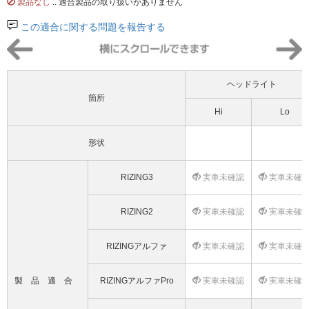
製品なし
.. 適合製品の取り扱いがありません
この適合に関する問題を報告する
ヘッドライト
箇所
Hi
Lo
形状
RIZING3
実車未確認
実車未確
RIZING2
実車未確認
実車未確
RIZINGアルファ
実車未確認
実車未確
製品適合
RIZINGアルファPro
実車未確認
実車未確