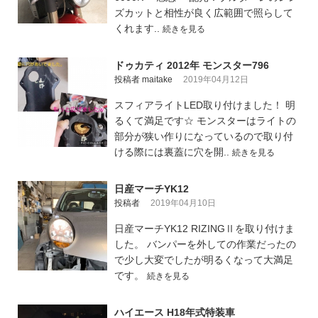
ズカットと相性が良く広範囲で照らして
くれます..
続きを見る
ドゥカティ 2012年 モンスター796
投稿者 maitake
2019年04月12日
スフィアライトLED取り付けました！ 明
るくて満足です☆ モンスターはライトの
部分が狭い作りになっているので取り付
ける際には裏蓋に穴を開..
続きを見る
日産マーチYK12
投稿者
2019年04月10日
日産マーチYK12 RIZINGⅡを取り付けま
した。 バンパーを外しての作業だったの
で少し大変でしたが明るくなって大満足
です。
続きを見る
ハイエース H18年式特装車