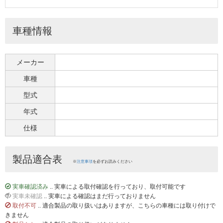
車種情報
メーカー
車種
型式
年式
仕様
製品適合表
※
注意事項
を必ずお読みください
実車確認済み
.. 実車による取付確認を行っており、取付可能です
実車未確認
.. 実車による確認はまだ行っておりません
取付不可
.. 適合製品の取り扱いはありますが、こちらの車種には取り付けで
きません