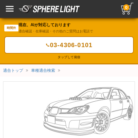
0
現在、AIが対応しております
時間外
適合確認・在庫確認・その他のご質問はお電話で
03-4306-0101
📞
タップして発信
適合トップ
車種適合検索