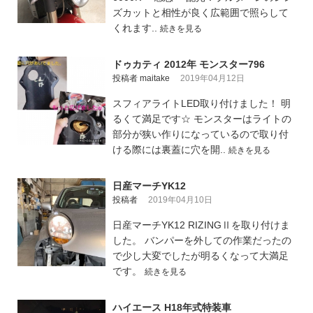
ズカットと相性が良く広範囲で照らして
くれます..
続きを見る
ドゥカティ 2012年 モンスター796
投稿者 maitake
2019年04月12日
スフィアライトLED取り付けました！ 明
るくて満足です☆ モンスターはライトの
部分が狭い作りになっているので取り付
ける際には裏蓋に穴を開..
続きを見る
日産マーチYK12
投稿者
2019年04月10日
日産マーチYK12 RIZINGⅡを取り付けま
した。 バンパーを外しての作業だったの
で少し大変でしたが明るくなって大満足
です。
続きを見る
ハイエース H18年式特装車