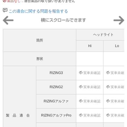
製品なし
.. 適合製品の取り扱いがありません
この適合に関する問題を報告する
ヘッドライト
箇所
Hi
Lo
形状
RIZING3
実車未確認
実車未確
RIZING2
実車未確認
実車未確
RIZINGアルファ
実車未確認
実車未確
製品適合
RIZINGアルファPro
実車未確認
実車未確