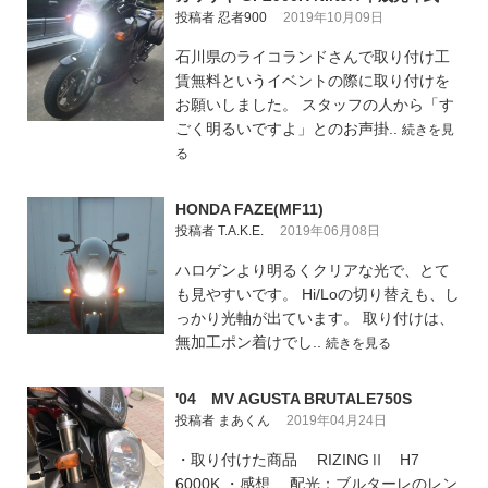
投稿者 忍者900
2019年10月09日
石川県のライコランドさんで取り付け工
賃無料というイベントの際に取り付けを
お願いしました。 スタッフの人から「す
ごく明るいですよ」とのお声掛..
続きを見
る
HONDA FAZE(MF11)
投稿者 T.A.K.E.
2019年06月08日
ハロゲンより明るくクリアな光で、とて
も見やすいです。 Hi/Loの切り替えも、し
っかり光軸が出ています。 取り付けは、
無加工ポン着けでし..
続きを見る
'04 MV AGUSTA BRUTALE750S
投稿者 まあくん
2019年04月24日
・取り付けた商品 RIZINGⅡ H7
6000K ・感想 配光：ブルターレのレン