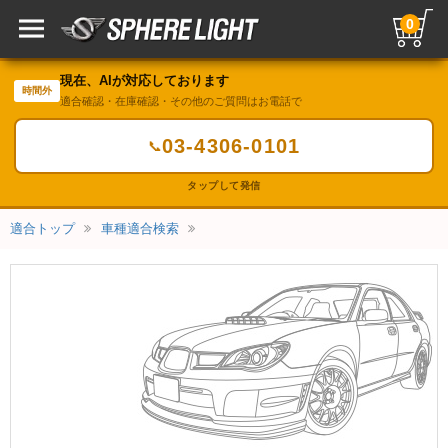
0
現在、AIが対応しております
時間外
適合確認・在庫確認・その他のご質問はお電話で
03-4306-0101
📞
タップして発信
適合トップ
車種適合検索