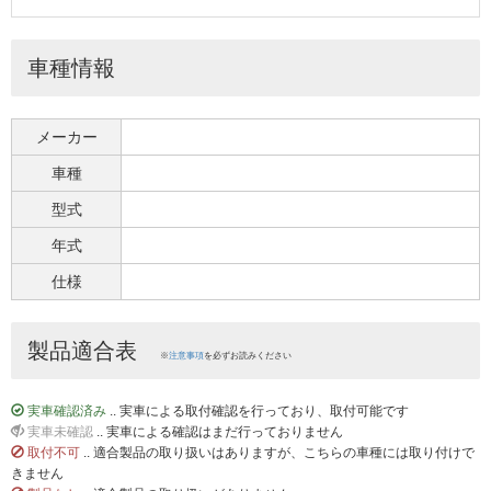
車種情報
メーカー
車種
型式
年式
仕様
製品適合表
※
注意事項
を必ずお読みください
実車確認済み
.. 実車による取付確認を行っており、取付可能です
実車未確認
.. 実車による確認はまだ行っておりません
取付不可
.. 適合製品の取り扱いはありますが、こちらの車種には取り付けで
きません