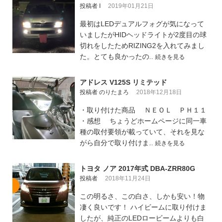
投稿者 I
2019年01月21日
最初はLEDデュアルフォグが気になって
いましたがHIDヘッドライトが2度目の球
切れをしたためRIZING2を入れてみまし
た。とても良かったの..
続きを見る
アドレス V125S リミテッド
投稿者 のりたまろ
2018年12月18日
・取り付けた商品 ＮＥＯＬ ＰＨ１１
・感想 ちょうどホームページに同一車
種の取付要領が載っていて、それを見な
がら自分で取り付けま..
続きを見る
トヨタ ノア 2017年式 DBA-ZRR80G
投稿者
2018年11月24日
この明るさ、この白さ、しかも安い！物
凄く良いです！ ハイビームに取り付けま
したが、純正のLEDロービームよりも白