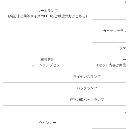
セ
ルームランプ
（純正球と同等サイズのLEDをご希望の方はこちら）
カーテシーラン
ラゲ
車種専用
一
ルームランプセット
（セット内容は商品
ライセンスランプ
バックランプ
純正LEDバックランプ
フ
ウインカー