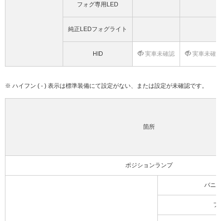
フォグ専用LED
純正LEDフォグライト
HID
実車未確認
実車未確
※ ハイフン ( - ) 表示は標準装備にて設定がない、または設定が未確認です。
箇所
ポジションランプ
バニ
フ