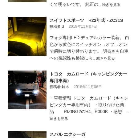
くて明るいです。 純正の..
続きを見る
スイフトスポーツ H22年式・ZC31S
投稿者 S
2018年11月07日
フォグ専用LED デュアルカラー装着。 白
色から黄色にスイッチオン→オフ→オン
で瞬時に切り替わります。 明るさも自車
への視認性も格段に向..
続きを見る
トヨタ カムロード（キャンピングカー
専用車両）
投稿者 鈴木
2018年11月06日
・車種情報 トヨタ カムロード（キャン
ピングカー専用車両） ・取り付けた商
品 RIZING2のH4、6000K ・感想 ..
続きを見る
スバル エクシーガ