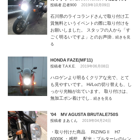
投稿者 忍者900
2019年10月09日
石川県のライコランドさんで取り付け工
賃無料というイベントの際に取り付けを
お願いしました。 スタッフの人から「す
ごく明るいですよ」とのお声掛..
続きを見
る
HONDA FAZE(MF11)
投稿者 T.A.K.E.
2019年06月08日
ハロゲンより明るくクリアな光で、とて
も見やすいです。 Hi/Loの切り替えも、し
っかり光軸が出ています。 取り付けは、
無加工ポン着けでし..
続きを見る
'04 MV AGUSTA BRUTALE750S
投稿者 まあくん
2019年04月24日
・取り付けた商品 RIZINGⅡ H7
6000K ・感想 配光：ブルターレのレン