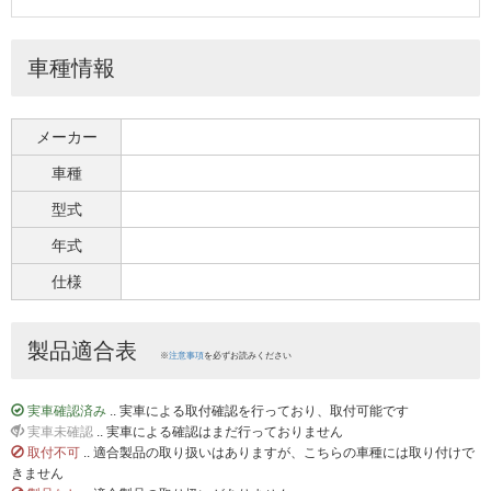
車種情報
メーカー
車種
型式
年式
仕様
製品適合表
※
注意事項
を必ずお読みください
実車確認済み
.. 実車による取付確認を行っており、取付可能です
実車未確認
.. 実車による確認はまだ行っておりません
取付不可
.. 適合製品の取り扱いはありますが、こちらの車種には取り付けで
きません