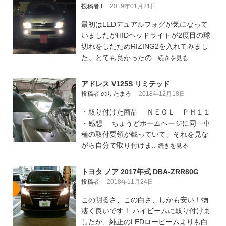
投稿者 I
2019年01月21日
最初はLEDデュアルフォグが気になって
いましたがHIDヘッドライトが2度目の球
切れをしたためRIZING2を入れてみまし
た。とても良かったの..
続きを見る
アドレス V125S リミテッド
投稿者 のりたまろ
2018年12月18日
・取り付けた商品 ＮＥＯＬ ＰＨ１１
・感想 ちょうどホームページに同一車
種の取付要領が載っていて、それを見な
がら自分で取り付けま..
続きを見る
トヨタ ノア 2017年式 DBA-ZRR80G
投稿者
2018年11月24日
この明るさ、この白さ、しかも安い！物
凄く良いです！ ハイビームに取り付けま
したが、純正のLEDロービームよりも白