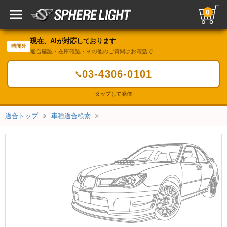
0
現在、AIが対応しております
時間外
適合確認・在庫確認・その他のご質問はお電話で
03-4306-0101
📞
タップして発信
適合トップ
車種適合検索