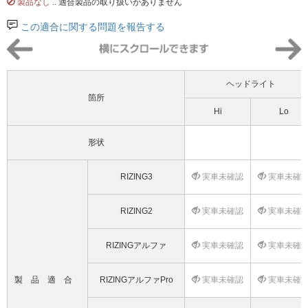
製品なし
.. 適合製品の取り扱いがありません
この適合に関する問題を報告する
ヘッドライト
箇所
Hi
Lo
形状
RIZING3
実車未確認
実車未確
RIZING2
実車未確認
実車未確
RIZINGアルファ
実車未確認
実車未確
製品適合
RIZINGアルファPro
実車未確認
実車未確