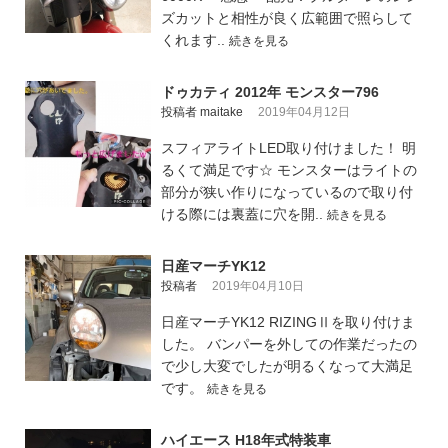
ズカットと相性が良く広範囲で照らして
くれます..
続きを見る
ドゥカティ 2012年 モンスター796
投稿者 maitake
2019年04月12日
スフィアライトLED取り付けました！ 明
るくて満足です☆ モンスターはライトの
部分が狭い作りになっているので取り付
ける際には裏蓋に穴を開..
続きを見る
日産マーチYK12
投稿者
2019年04月10日
日産マーチYK12 RIZINGⅡを取り付けま
した。 バンパーを外しての作業だったの
で少し大変でしたが明るくなって大満足
です。
続きを見る
ハイエース H18年式特装車