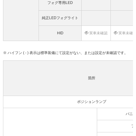
フォグ専用LED
純正LEDフォグライト
HID
実車未確認
実車未確
※ ハイフン ( - ) 表示は標準装備にて設定がない、または設定が未確認です。
箇所
ポジションランプ
バニ
フ