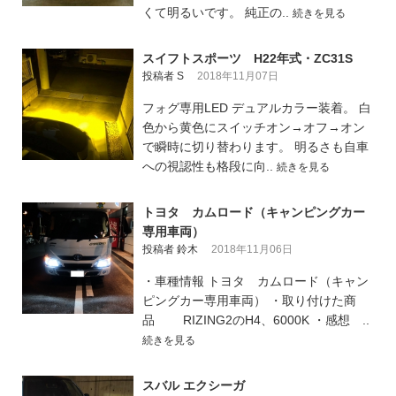
くて明るいです。 純正の..
続きを見る
スイフトスポーツ H22年式・ZC31S
投稿者 S
2018年11月07日
フォグ専用LED デュアルカラー装着。 白
色から黄色にスイッチオン→オフ→オン
で瞬時に切り替わります。 明るさも自車
への視認性も格段に向..
続きを見る
トヨタ カムロード（キャンピングカー
専用車両）
投稿者 鈴木
2018年11月06日
・車種情報 トヨタ カムロード（キャン
ピングカー専用車両） ・取り付けた商
品 RIZING2のH4、6000K ・感想 ..
続きを見る
スバル エクシーガ