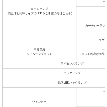
セ
ルームランプ
（純正球と同等サイズのLEDをご希望の方はこちら）
カーテシーラン
ラゲ
車種専用
一
ルームランプセット
（セット内容は商品
ライセンスランプ
バックランプ
純正LEDバックランプ
フ
ウインカー