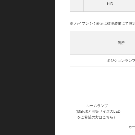
HID
※ ハイフン ( - ) 表示は標準装備に
箇所
ポジションラン
ルームランプ
（純正球と同等サイズのLED
をご希望の方はこちら）
カ