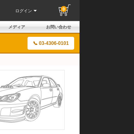
0
ログイン
メディア
お問い合わせ
はじめての方へ
よくある質問
電話でのお問い合わせ
メールお問い合わせ
全国取扱店
全国取付協力店
業販申請フォーム
製品保証申請のご案内
ユーザー登録（保証）
📞 03-4306-0101