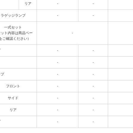
リア
-
-
ラゲッジランプ
-
-
一式セット
セット内容は商品ペー
-
をご確認ください）
プ
-
-
-
-
ンプ
-
-
フロント
-
-
サイド
-
-
リア
-
-
プ
-
-