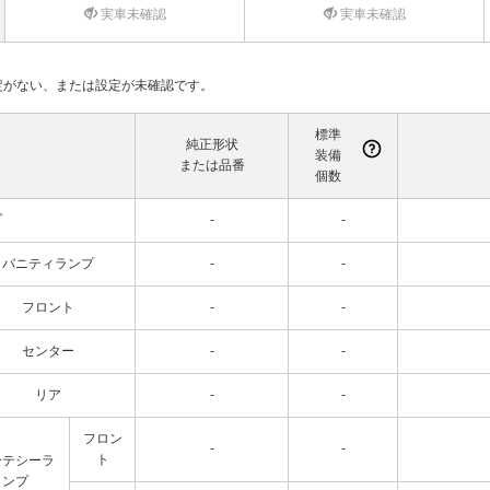
実車未確認
実車未確認
て設定がない、または設定が未確認です。
標準
純正形状
装備
または品番
個数
プ
-
-
バニティランプ
-
-
フロント
-
-
センター
-
-
リア
-
-
フロン
-
-
ト
ーテシーラ
ンプ