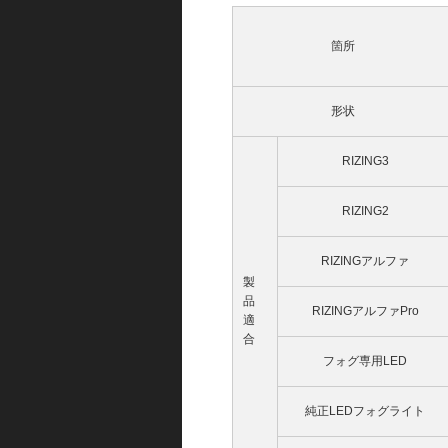
箇所
形状
RIZING3
RIZING2
RIZINGアルファ
製
品
RIZINGアルファPro
適
合
フォグ専用LED
純正LEDフォグライト