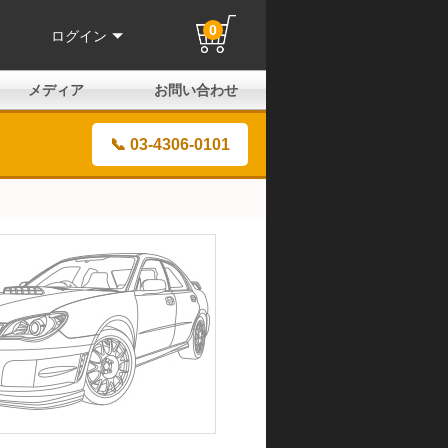
0
ログイン
メディア
お問い合わせ
はじめての方へ
よくある質問
電話でのお問い合わせ
メールお問い合わせ
全国取扱店
全国取付協力店
業販申請フォーム
製品保証申請のご案内
ユーザー登録（保証）
📞 03-4306-0101