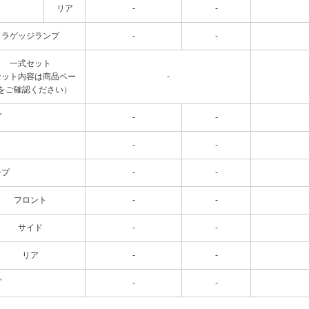
リア
-
-
ラゲッジランプ
-
-
一式セット
セット内容は商品ペー
-
をご確認ください）
プ
-
-
-
-
ンプ
-
-
フロント
-
-
サイド
-
-
リア
-
-
プ
-
-