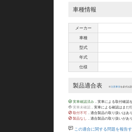
車種情報
メーカー
車種
型式
年式
仕様
製品適合表
※
注意事項
を必ずお読
実車確認済み
.. 実車による取付確
実車未確認
.. 実車による確認はま
取付不可
.. 適合製品の取り扱いは
製品なし
.. 適合製品の取り扱いがあ
この適合に関する問題を報告す