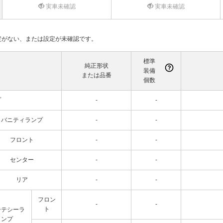
実車未確認
実車未確認
て設定がない、または設定が未確認です。
標準
純正形状
装備
または品番
個数
プ
-
-
バニティランプ
-
-
フロント
-
-
センター
-
-
リア
-
-
フロン
-
-
ト
ーテシーラ
ンプ