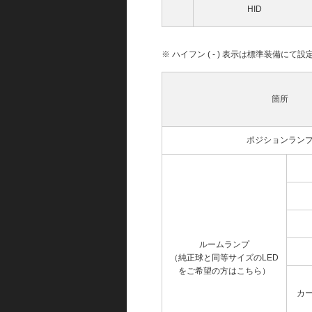
HID
※ ハイフン ( - ) 表示は標準装備に
箇所
ポジションラン
ルームランプ
（純正球と同等サイズのLED
をご希望の方はこちら）
カ