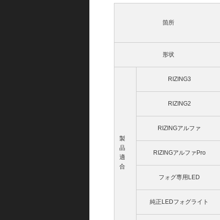
箇所
形状
RIZING3
RIZING2
RIZINGアルファ
製
品
RIZINGアルファPro
適
合
フォグ専用LED
純正LEDフォグライト