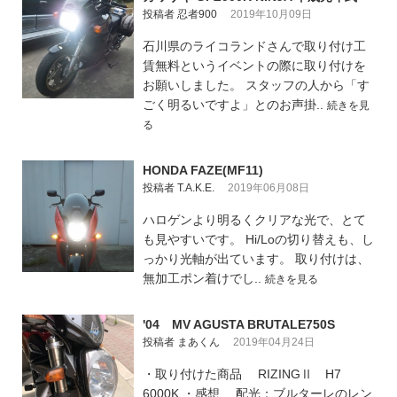
投稿者 忍者900
2019年10月09日
石川県のライコランドさんで取り付け工
賃無料というイベントの際に取り付けを
お願いしました。 スタッフの人から「す
ごく明るいですよ」とのお声掛..
続きを見
る
HONDA FAZE(MF11)
投稿者 T.A.K.E.
2019年06月08日
ハロゲンより明るくクリアな光で、とて
も見やすいです。 Hi/Loの切り替えも、し
っかり光軸が出ています。 取り付けは、
無加工ポン着けでし..
続きを見る
'04 MV AGUSTA BRUTALE750S
投稿者 まあくん
2019年04月24日
・取り付けた商品 RIZINGⅡ H7
6000K ・感想 配光：ブルターレのレン