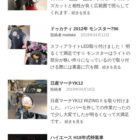
ズカットと相性が良く広範囲で照らして
くれます..
続きを見る
ドゥカティ 2012年 モンスター796
投稿者 maitake
2019年04月12日
スフィアライトLED取り付けました！ 明
るくて満足です☆ モンスターはライトの
部分が狭い作りになっているので取り付
ける際には裏蓋に穴を開..
続きを見る
日産マーチYK12
投稿者
2019年04月10日
日産マーチYK12 RIZINGⅡを取り付けま
した。 バンパーを外しての作業だったの
で少し大変でしたが明るくなって大満足
です。
続きを見る
ハイエース H18年式特装車