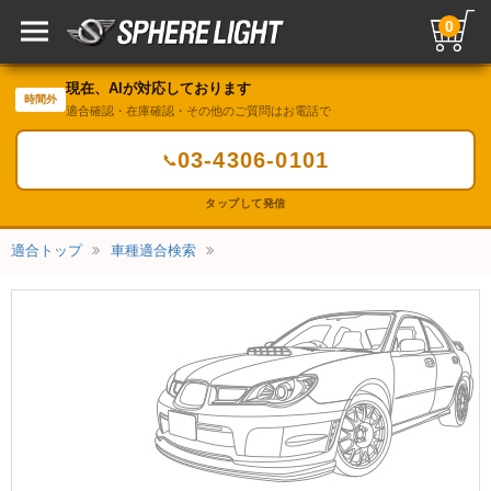
0
現在、AIが対応しております
時間外
適合確認・在庫確認・その他のご質問はお電話で
03-4306-0101
📞
タップして発信
適合トップ
車種適合検索