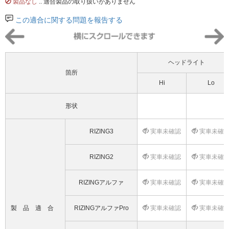
製品なし
.. 適合製品の取り扱いがありません
この適合に関する問題を報告する
ヘッドライト
箇所
Hi
Lo
形状
RIZING3
実車未確認
実車未確
RIZING2
実車未確認
実車未確
RIZINGアルファ
実車未確認
実車未確
製品適合
RIZINGアルファPro
実車未確認
実車未確