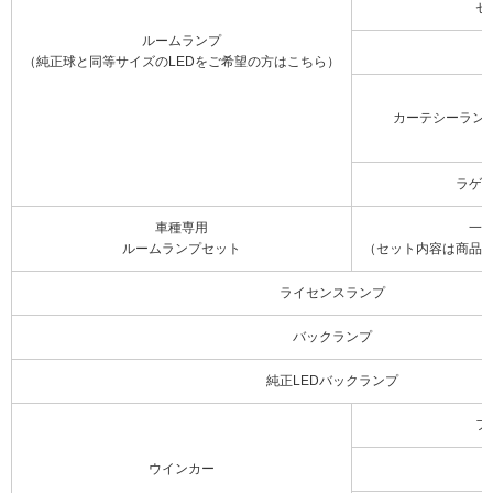
セ
ルームランプ
（純正球と同等サイズのLEDをご希望の方はこちら）
カーテシーラン
ラゲ
車種専用
一
ルームランプセット
（セット内容は商品
ライセンスランプ
バックランプ
純正LEDバックランプ
フ
ウインカー