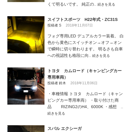
くて明るいです。 純正の..
続きを見る
スイフトスポーツ H22年式・ZC31S
投稿者 S
2018年11月07日
フォグ専用LED デュアルカラー装着。 白
色から黄色にスイッチオン→オフ→オン
で瞬時に切り替わります。 明るさも自車
への視認性も格段に向..
続きを見る
トヨタ カムロード（キャンピングカー
専用車両）
投稿者 鈴木
2018年11月06日
・車種情報 トヨタ カムロード（キャン
ピングカー専用車両） ・取り付けた商
品 RIZING2のH4、6000K ・感想 ..
続きを見る
スバル エクシーガ