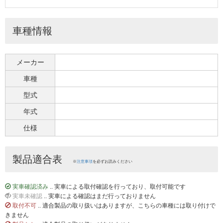
車種情報
メーカー
車種
型式
年式
仕様
製品適合表
※
注意事項
を必ずお読みください
実車確認済み
.. 実車による取付確認を行っており、取付可能です
実車未確認
.. 実車による確認はまだ行っておりません
取付不可
.. 適合製品の取り扱いはありますが、こちらの車種には取り付けで
きません