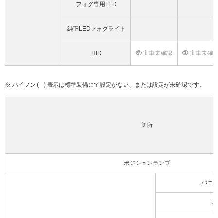
フォグ専用LED
純正LEDフォグライト
HID
実車未確認
実車未確
※ ハイフン ( - ) 表示は標準装備にて設定がない、または設定が未確認です。
箇所
ポジションランプ
バニ
フ