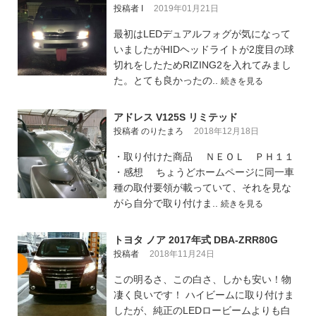
投稿者 I
2019年01月21日
最初はLEDデュアルフォグが気になって
いましたがHIDヘッドライトが2度目の球
切れをしたためRIZING2を入れてみまし
た。とても良かったの..
続きを見る
アドレス V125S リミテッド
投稿者 のりたまろ
2018年12月18日
・取り付けた商品 ＮＥＯＬ ＰＨ１１
・感想 ちょうどホームページに同一車
種の取付要領が載っていて、それを見な
がら自分で取り付けま..
続きを見る
トヨタ ノア 2017年式 DBA-ZRR80G
投稿者
2018年11月24日
この明るさ、この白さ、しかも安い！物
凄く良いです！ ハイビームに取り付けま
したが、純正のLEDロービームよりも白