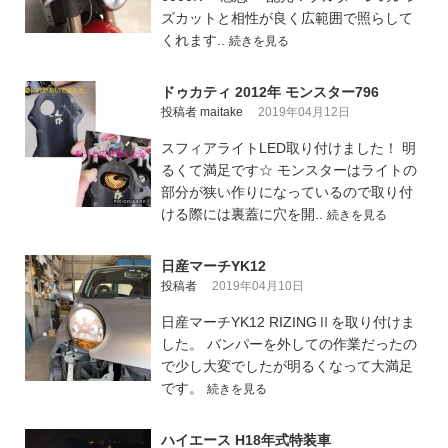
ズカットと相性が良く広範囲で照らして
くれます..
続きを見る
ドゥカティ 2012年 モンスター796
投稿者 maitake
2019年04月12日
スフィアライトLED取り付けました！ 明
るくて満足です☆ モンスターはライトの
部分が狭い作りになっているので取り付
ける際には裏蓋に穴を開..
続きを見る
日産マーチYK12
投稿者
2019年04月10日
日産マーチYK12 RIZINGⅡを取り付けま
した。 バンパーを外しての作業だったの
で少し大変でしたが明るくなって大満足
です。
続きを見る
ハイエース H18年式特装車