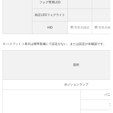
フォグ専用LED
純正LEDフォグライト
HID
実車未確認
実車未確
※ ハイフン ( - ) 表示は標準装備にて設定がない、または設定が未確認です。
箇所
ポジションランプ
バニ
フ