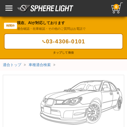
0
現在、AIが対応しております
時間外
適合確認・在庫確認・その他のご質問はお電話で
03-4306-0101
📞
タップして発信
適合トップ
車種適合検索