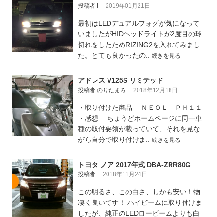
投稿者 I
2019年01月21日
最初はLEDデュアルフォグが気になって
いましたがHIDヘッドライトが2度目の球
切れをしたためRIZING2を入れてみまし
た。とても良かったの..
続きを見る
アドレス V125S リミテッド
投稿者 のりたまろ
2018年12月18日
・取り付けた商品 ＮＥＯＬ ＰＨ１１
・感想 ちょうどホームページに同一車
種の取付要領が載っていて、それを見な
がら自分で取り付けま..
続きを見る
トヨタ ノア 2017年式 DBA-ZRR80G
投稿者
2018年11月24日
この明るさ、この白さ、しかも安い！物
凄く良いです！ ハイビームに取り付けま
したが、純正のLEDロービームよりも白