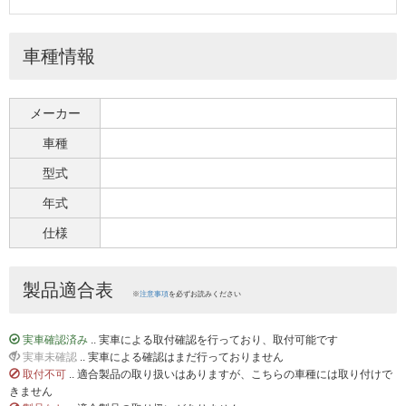
車種情報
メーカー
車種
型式
年式
仕様
製品適合表
※
注意事項
を必ずお読みください
実車確認済み
.. 実車による取付確認を行っており、取付可能です
実車未確認
.. 実車による確認はまだ行っておりません
取付不可
.. 適合製品の取り扱いはありますが、こちらの車種には取り付けで
きません