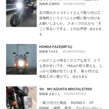
投稿者 忍者900
2019年10月09日
石川県のライコランドさんで取り付け工
賃無料というイベントの際に取り付けを
お願いしました。 スタッフの人から「す
ごく明るいですよ」とのお声掛..
続きを見
る
HONDA FAZE(MF11)
投稿者 T.A.K.E.
2019年06月08日
ハロゲンより明るくクリアな光で、とて
も見やすいです。 Hi/Loの切り替えも、し
っかり光軸が出ています。 取り付けは、
無加工ポン着けでし..
続きを見る
'04 MV AGUSTA BRUTALE750S
投稿者 まあくん
2019年04月24日
・取り付けた商品 RIZINGⅡ H7
6000K ・感想 配光：ブルターレのレン