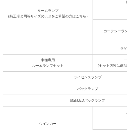
セ
ルームランプ
（純正球と同等サイズのLEDをご希望の方はこちら）
カーテシーラン
ラゲ
車種専用
一
ルームランプセット
（セット内容は商品
ライセンスランプ
バックランプ
純正LEDバックランプ
フ
ウインカー