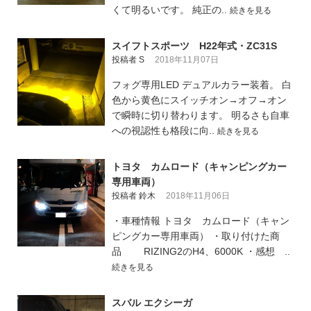
くて明るいです。 純正の..
続きを見る
スイフトスポーツ H22年式・ZC31S
投稿者 S
2018年11月07日
フォグ専用LED デュアルカラー装着。 白
色から黄色にスイッチオン→オフ→オン
で瞬時に切り替わります。 明るさも自車
への視認性も格段に向..
続きを見る
トヨタ カムロード（キャンピングカー
専用車両）
投稿者 鈴木
2018年11月06日
・車種情報 トヨタ カムロード（キャン
ピングカー専用車両） ・取り付けた商
品 RIZING2のH4、6000K ・感想 ..
続きを見る
スバル エクシーガ