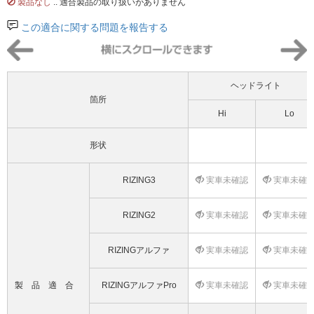
製品なし
.. 適合製品の取り扱いがありません
この適合に関する問題を報告する
ヘッドライト
箇所
Hi
Lo
形状
RIZING3
実車未確認
実車未確
RIZING2
実車未確認
実車未確
RIZINGアルファ
実車未確認
実車未確
製品適合
RIZINGアルファPro
実車未確認
実車未確