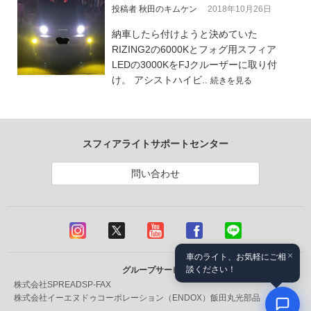
投稿者 秋田のキムケン
2018年10月26日
納車したら付けようと決めていた
RIZING2の6000Kとフォグ用スフィア
LEDの3000KをFJクルーザーに取り付
け。 アシストハイビ..
続きを見る
スフィアライトサポートセンター
問い合わせ
×
車のライト、お気軽にご相
談ください！
グループサービス
株式会社SPREAD
SP-FAX
株式会社イーエヌドゥコーポレーション（ENDOX）
飯田丸光部品