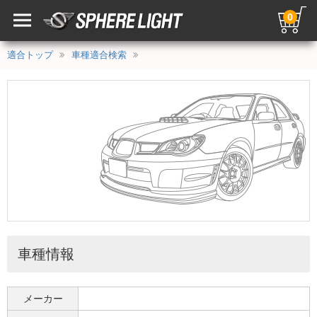
0
適合トップ
車種適合検索
車種情報
メーカー