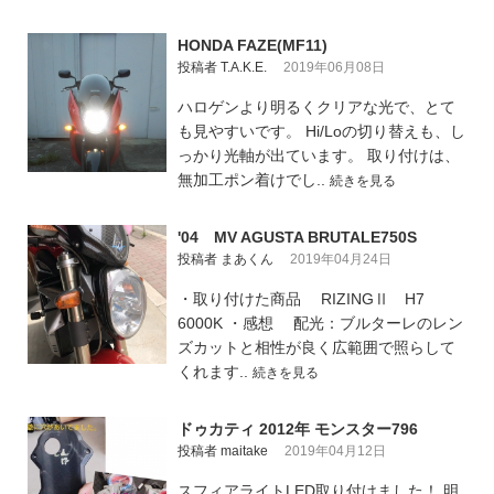
HONDA FAZE(MF11)
投稿者 T.A.K.E.
2019年06月08日
ハロゲンより明るくクリアな光で、とて
も見やすいです。 Hi/Loの切り替えも、し
っかり光軸が出ています。 取り付けは、
無加工ポン着けでし..
続きを見る
'04 MV AGUSTA BRUTALE750S
投稿者 まあくん
2019年04月24日
・取り付けた商品 RIZINGⅡ H7
6000K ・感想 配光：ブルターレのレン
ズカットと相性が良く広範囲で照らして
くれます..
続きを見る
ドゥカティ 2012年 モンスター796
投稿者 maitake
2019年04月12日
スフィアライトLED取り付けました！ 明