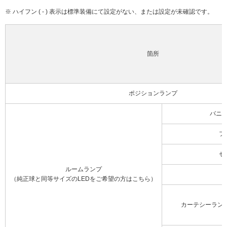
※ ハイフン ( - ) 表示は標準装備にて設定がない、または設定が未確認です。
箇所
ポジションランプ
バニ
フ
セ
ルームランプ
（純正球と同等サイズのLEDをご希望の方はこちら）
カーテシーラン