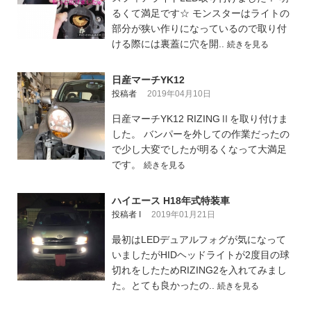
るくて満足です☆ モンスターはライトの
部分が狭い作りになっているので取り付
ける際には裏蓋に穴を開..
続きを見る
日産マーチYK12
投稿者
2019年04月10日
日産マーチYK12 RIZINGⅡを取り付けま
した。 バンパーを外しての作業だったの
で少し大変でしたが明るくなって大満足
です。
続きを見る
ハイエース H18年式特装車
投稿者 I
2019年01月21日
最初はLEDデュアルフォグが気になって
いましたがHIDヘッドライトが2度目の球
切れをしたためRIZING2を入れてみまし
た。とても良かったの..
続きを見る