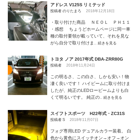
アドレス V125S リミテッド
投稿者 のりたまろ
2018年12月18日
・取り付けた商品 ＮＥＯＬ ＰＨ１１
・感想 ちょうどホームページに同一車
種の取付要領が載っていて、それを見な
がら自分で取り付けま..
続きを見る
トヨタ ノア 2017年式 DBA-ZRR80G
投稿者
2018年11月24日
この明るさ、この白さ、しかも安い！物
凄く良いです！ ハイビームに取り付けま
したが、純正のLEDロービームよりも白
くて明るいです。 純正の..
続きを見る
スイフトスポーツ H22年式・ZC31S
投稿者 S
2018年11月07日
フォグ専用LED デュアルカラー装着。 白
色から黄色にスイッチオン→オフ→オン