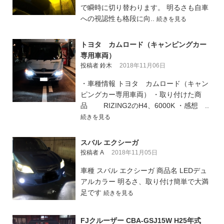
で瞬時に切り替わります。 明るさも自車
への視認性も格段に向..
続きを見る
トヨタ カムロード（キャンピングカー
専用車両）
投稿者 鈴木
2018年11月06日
・車種情報 トヨタ カムロード（キャン
ピングカー専用車両） ・取り付けた商
品 RIZING2のH4、6000K ・感想 ..
続きを見る
スバル エクシーガ
投稿者 A
2018年11月05日
車種 スバル エクシーガ 商品名 LEDデュ
アルカラー 明るさ、取り付け簡単で大満
足です
続きを見る
FJクルーザー CBA-GSJ15W H25年式