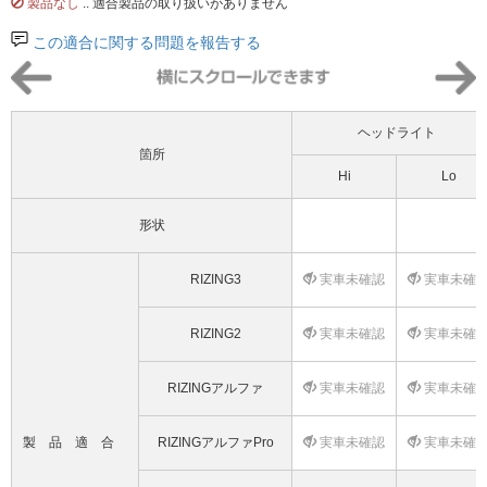
製品なし
.. 適合製品の取り扱いがありません
この適合に関する問題を報告する
ヘッドライト
箇所
Hi
Lo
形状
RIZING3
実車未確認
実車未確
RIZING2
実車未確認
実車未確
RIZINGアルファ
実車未確認
実車未確
製品適合
RIZINGアルファPro
実車未確認
実車未確