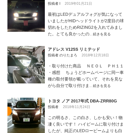
投稿者 I
2019年01月21日
最初はLEDデュアルフォグが気になって
いましたがHIDヘッドライトが2度目の球
切れをしたためRIZING2を入れてみまし
た。とても良かったの..
続きを見る
アドレス V125S リミテッド
投稿者 のりたまろ
2018年12月18日
・取り付けた商品 ＮＥＯＬ ＰＨ１１
・感想 ちょうどホームページに同一車
種の取付要領が載っていて、それを見な
がら自分で取り付けま..
続きを見る
トヨタ ノア 2017年式 DBA-ZRR80G
投稿者
2018年11月24日
この明るさ、この白さ、しかも安い！物
凄く良いです！ ハイビームに取り付けま
したが、純正のLEDロービームよりも白