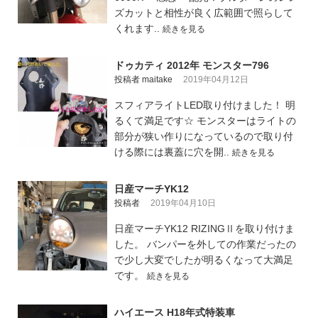
ズカットと相性が良く広範囲で照らして
くれます..
続きを見る
ドゥカティ 2012年 モンスター796
投稿者 maitake
2019年04月12日
スフィアライトLED取り付けました！ 明
るくて満足です☆ モンスターはライトの
部分が狭い作りになっているので取り付
ける際には裏蓋に穴を開..
続きを見る
日産マーチYK12
投稿者
2019年04月10日
日産マーチYK12 RIZINGⅡを取り付けま
した。 バンパーを外しての作業だったの
で少し大変でしたが明るくなって大満足
です。
続きを見る
ハイエース H18年式特装車