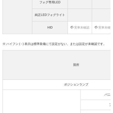
フォグ専用LED
純正LEDフォグライト
HID
実車未確認
実車未確
※ ハイフン ( - ) 表示は標準装備にて設定がない、または設定が未確認です。
箇所
ポジションランプ
バニ
フ