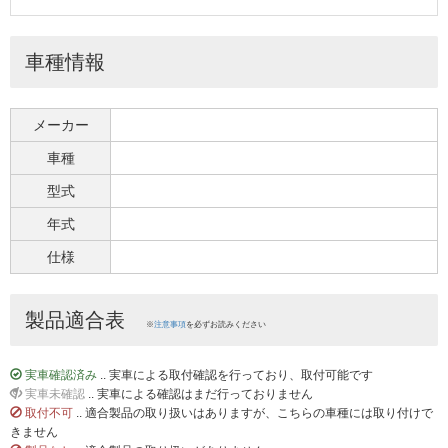
車種情報
メーカー
車種
型式
年式
仕様
製品適合表
※
注意事項
を必ずお読みください
実車確認済み
.. 実車による取付確認を行っており、取付可能です
実車未確認
.. 実車による確認はまだ行っておりません
取付不可
.. 適合製品の取り扱いはありますが、こちらの車種には取り付けで
きません