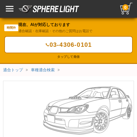
0
現在、AIが対応しております
時間外
適合確認・在庫確認・その他のご質問はお電話で
03-4306-0101
📞
タップして発信
適合トップ
車種適合検索