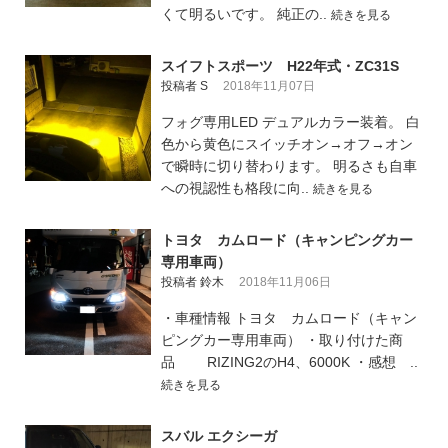
くて明るいです。 純正の..
続きを見る
スイフトスポーツ H22年式・ZC31S
投稿者 S
2018年11月07日
フォグ専用LED デュアルカラー装着。 白
色から黄色にスイッチオン→オフ→オン
で瞬時に切り替わります。 明るさも自車
への視認性も格段に向..
続きを見る
トヨタ カムロード（キャンピングカー
専用車両）
投稿者 鈴木
2018年11月06日
・車種情報 トヨタ カムロード（キャン
ピングカー専用車両） ・取り付けた商
品 RIZING2のH4、6000K ・感想 ..
続きを見る
スバル エクシーガ