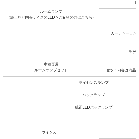
セ
ルームランプ
（純正球と同等サイズのLEDをご希望の方はこちら）
カーテシーラン
ラゲ
車種専用
一
ルームランプセット
（セット内容は商品
ライセンスランプ
バックランプ
純正LEDバックランプ
フ
ウインカー