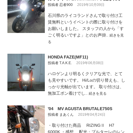
投稿者 忍者900
2019年10月09日
石川県のライコランドさんで取り付け工
賃無料というイベントの際に取り付けを
お願いしました。 スタッフの人から「す
ごく明るいですよ」とのお声掛..
続きを見
る
HONDA FAZE(MF11)
投稿者 T.A.K.E.
2019年06月08日
ハロゲンより明るくクリアな光で、とて
も見やすいです。 Hi/Loの切り替えも、し
っかり光軸が出ています。 取り付けは、
無加工ポン着けでし..
続きを見る
'04 MV AGUSTA BRUTALE750S
投稿者 まあくん
2019年04月24日
・取り付けた商品 RIZINGⅡ H7
6000K ・感想 配光：ブルターレのレン