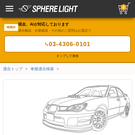
0
現在、AIが対応しております
時間外
適合確認・在庫確認・その他のご質問はお電話で
03-4306-0101
📞
タップして発信
適合トップ
車種適合検索