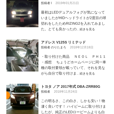
投稿者 I
2019年01月21日
最初はLEDデュアルフォグが気になって
いましたがHIDヘッドライトが2度目の球
切れをしたためRIZING2を入れてみまし
た。とても良かったの..
続きを見る
アドレス V125S リミテッド
投稿者 のりたまろ
2018年12月18日
・取り付けた商品 ＮＥＯＬ ＰＨ１１
・感想 ちょうどホームページに同一車
種の取付要領が載っていて、それを見な
がら自分で取り付けま..
続きを見る
トヨタ ノア 2017年式 DBA-ZRR80G
投稿者
2018年11月24日
この明るさ、この白さ、しかも安い！物
凄く良いです！ ハイビームに取り付けま
したが、純正のLEDロービームよりも白