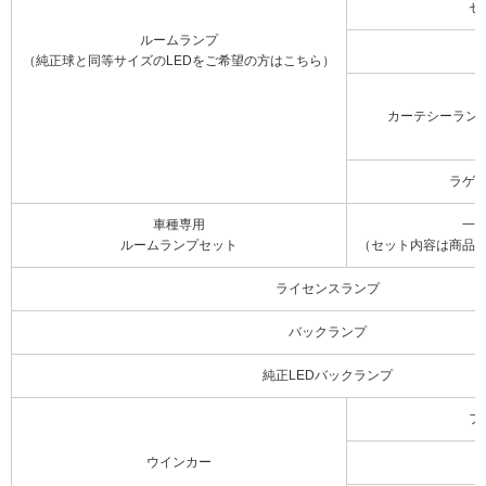
セ
ルームランプ
（純正球と同等サイズのLEDをご希望の方はこちら）
カーテシーラン
ラゲ
車種専用
一
ルームランプセット
（セット内容は商品
ライセンスランプ
バックランプ
純正LEDバックランプ
フ
ウインカー