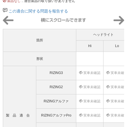
製品なし
.. 適合製品の取り扱いがありません
この適合に関する問題を報告する
ヘッドライト
箇所
Hi
Lo
形状
RIZING3
実車未確認
実車未確
RIZING2
実車未確認
実車未確
RIZINGアルファ
実車未確認
実車未確
製品適合
RIZINGアルファPro
実車未確認
実車未確