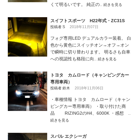
くて明るいです。 純正の..
続きを見る
スイフトスポーツ H22年式・ZC31S
投稿者 S
2018年11月07日
フォグ専用LED デュアルカラー装着。 白
色から黄色にスイッチオン→オフ→オン
で瞬時に切り替わります。 明るさも自車
への視認性も格段に向..
続きを見る
トヨタ カムロード（キャンピングカー
専用車両）
投稿者 鈴木
2018年11月06日
・車種情報 トヨタ カムロード（キャン
ピングカー専用車両） ・取り付けた商
品 RIZING2のH4、6000K ・感想 ..
続きを見る
スバル エクシーガ