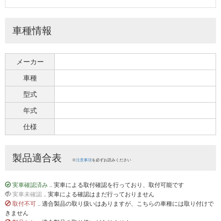
車種情報
メーカー
車種
型式
年式
仕様
製品適合表
※
注意事項
を必ずお読みください
実車確認済み
.. 実車による取付確認を行っており、取付可能です
実車未確認
.. 実車による確認はまだ行っておりません
取付不可
.. 適合製品の取り扱いはありますが、こちらの車種には取り付けで
きません