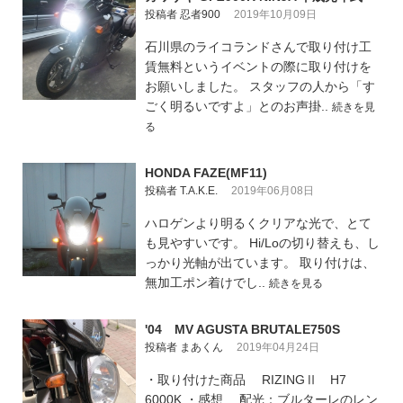
投稿者 忍者900
2019年10月09日
石川県のライコランドさんで取り付け工
賃無料というイベントの際に取り付けを
お願いしました。 スタッフの人から「す
ごく明るいですよ」とのお声掛..
続きを見
る
HONDA FAZE(MF11)
投稿者 T.A.K.E.
2019年06月08日
ハロゲンより明るくクリアな光で、とて
も見やすいです。 Hi/Loの切り替えも、し
っかり光軸が出ています。 取り付けは、
無加工ポン着けでし..
続きを見る
'04 MV AGUSTA BRUTALE750S
投稿者 まあくん
2019年04月24日
・取り付けた商品 RIZINGⅡ H7
6000K ・感想 配光：ブルターレのレン