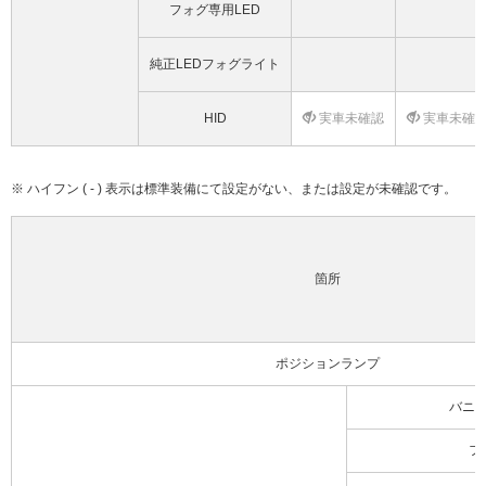
フォグ専用LED
純正LEDフォグライト
HID
実車未確認
実車未確
※ ハイフン ( - ) 表示は標準装備にて設定がない、または設定が未確認です。
箇所
ポジションランプ
バニ
フ