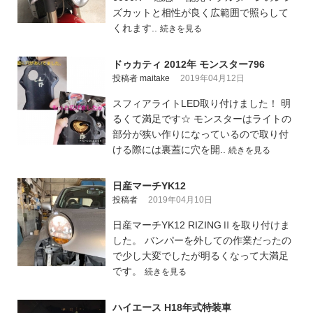
ズカットと相性が良く広範囲で照らして
くれます..
続きを見る
ドゥカティ 2012年 モンスター796
投稿者 maitake
2019年04月12日
スフィアライトLED取り付けました！ 明
るくて満足です☆ モンスターはライトの
部分が狭い作りになっているので取り付
ける際には裏蓋に穴を開..
続きを見る
日産マーチYK12
投稿者
2019年04月10日
日産マーチYK12 RIZINGⅡを取り付けま
した。 バンパーを外しての作業だったの
で少し大変でしたが明るくなって大満足
です。
続きを見る
ハイエース H18年式特装車