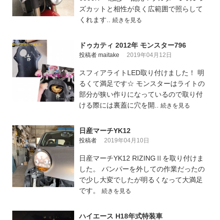
ズカットと相性が良く広範囲で照らして
くれます..
続きを見る
ドゥカティ 2012年 モンスター796
投稿者 maitake
2019年04月12日
スフィアライトLED取り付けました！ 明
るくて満足です☆ モンスターはライトの
部分が狭い作りになっているので取り付
ける際には裏蓋に穴を開..
続きを見る
日産マーチYK12
投稿者
2019年04月10日
日産マーチYK12 RIZINGⅡを取り付けま
した。 バンパーを外しての作業だったの
で少し大変でしたが明るくなって大満足
です。
続きを見る
ハイエース H18年式特装車