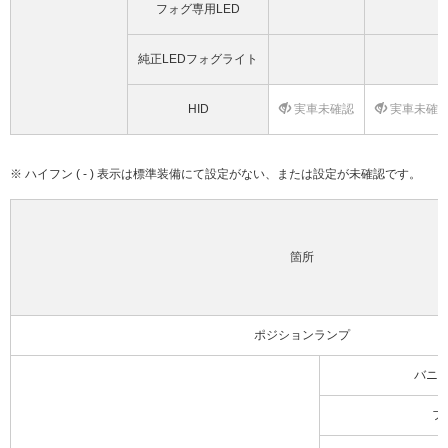
フォグ専用LED
純正LEDフォグライト
HID
実車未確認
実車未確
※ ハイフン ( - ) 表示は標準装備にて設定がない、または設定が未確認です。
箇所
ポジションランプ
バニ
フ