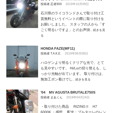
投稿者 忍者900
2019年10月09日
石川県のライコランドさんで取り付け工
賃無料というイベントの際に取り付けを
お願いしました。 スタッフの人から「す
ごく明るいですよ」とのお声掛..
続きを見
る
HONDA FAZE(MF11)
投稿者 T.A.K.E.
2019年06月08日
ハロゲンより明るくクリアな光で、とて
も見やすいです。 Hi/Loの切り替えも、し
っかり光軸が出ています。 取り付けは、
無加工ポン着けでし..
続きを見る
'04 MV AGUSTA BRUTALE750S
投稿者 まあくん
2019年04月24日
・取り付けた商品 RIZINGⅡ H7
6000K ・感想 配光：ブルターレのレン