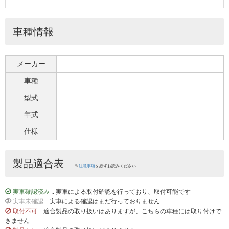
車種情報
メーカー
車種
型式
年式
仕様
製品適合表
※
注意事項
を必ずお読みください
実車確認済み
.. 実車による取付確認を行っており、取付可能です
実車未確認
.. 実車による確認はまだ行っておりません
取付不可
.. 適合製品の取り扱いはありますが、こちらの車種には取り付けで
きません