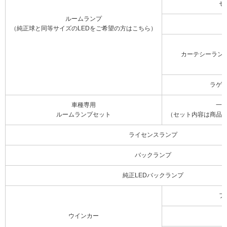
セ
ルームランプ
（純正球と同等サイズのLEDをご希望の方はこちら）
カーテシーラン
ラゲ
車種専用
一
ルームランプセット
（セット内容は商品
ライセンスランプ
バックランプ
純正LEDバックランプ
フ
ウインカー