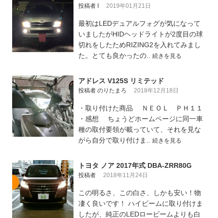
投稿者 I
2019年01月21日
最初はLEDデュアルフォグが気になって
いましたがHIDヘッドライトが2度目の球
切れをしたためRIZING2を入れてみまし
た。とても良かったの..
続きを見る
アドレス V125S リミテッド
投稿者 のりたまろ
2018年12月18日
・取り付けた商品 ＮＥＯＬ ＰＨ１１
・感想 ちょうどホームページに同一車
種の取付要領が載っていて、それを見な
がら自分で取り付けま..
続きを見る
トヨタ ノア 2017年式 DBA-ZRR80G
投稿者
2018年11月24日
この明るさ、この白さ、しかも安い！物
凄く良いです！ ハイビームに取り付けま
したが、純正のLEDロービームよりも白