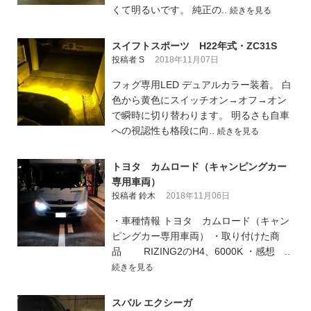
くて明るいです。 純正の..
続きを見る
スイフトスポーツ H22年式・ZC31S
投稿者 S
2018年11月07日
フォグ専用LED デュアルカラー装着。 白
色から黄色にスイッチオン→オフ→オン
で瞬時に切り替わります。 明るさも自車
への視認性も格段に向..
続きを見る
トヨタ カムロード（キャンピングカー
専用車両）
投稿者 鈴木
2018年11月06日
・車種情報 トヨタ カムロード（キャン
ピングカー専用車両） ・取り付けた商
品 RIZING2のH4、6000K ・感想 ..
続きを見る
スバル エクシーガ