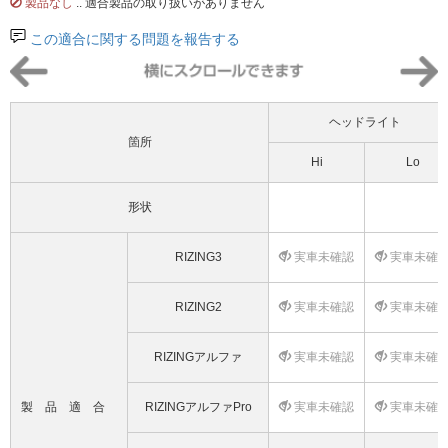
製品なし
.. 適合製品の取り扱いがありません
この適合に関する問題を報告する
ヘッドライト
箇所
Hi
Lo
形状
RIZING3
実車未確認
実車未確
RIZING2
実車未確認
実車未確
RIZINGアルファ
実車未確認
実車未確
製品適合
RIZINGアルファPro
実車未確認
実車未確