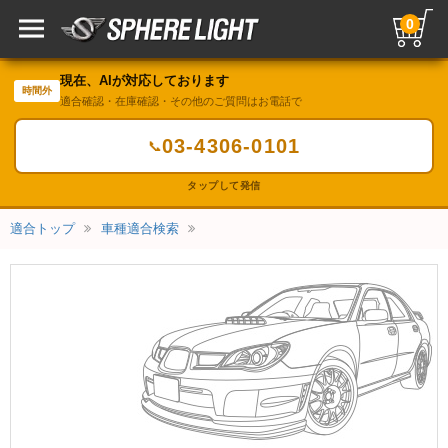
0
現在、AIが対応しております
時間外
適合確認・在庫確認・その他のご質問はお電話で
03-4306-0101
📞
タップして発信
適合トップ
車種適合検索