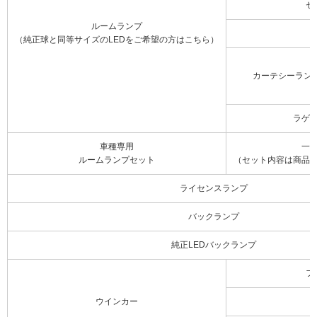
セ
ルームランプ
（純正球と同等サイズのLEDをご希望の方はこちら）
カーテシーラン
ラゲ
車種専用
一
ルームランプセット
（セット内容は商品
ライセンスランプ
バックランプ
純正LEDバックランプ
フ
ウインカー