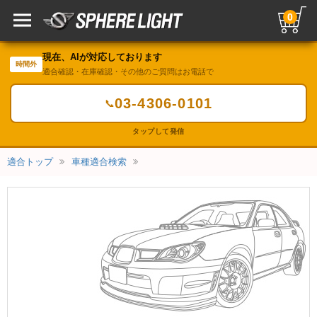
0
現在、AIが対応しております
時間外
適合確認・在庫確認・その他のご質問はお電話で
03-4306-0101
📞
タップして発信
適合トップ
車種適合検索