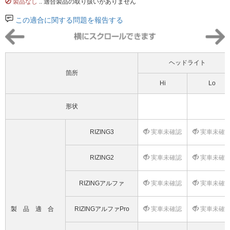
製品なし
.. 適合製品の取り扱いがありません
この適合に関する問題を報告する
ヘッドライト
箇所
Hi
Lo
形状
RIZING3
実車未確認
実車未確
RIZING2
実車未確認
実車未確
RIZINGアルファ
実車未確認
実車未確
製品適合
RIZINGアルファPro
実車未確認
実車未確