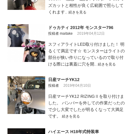
ズカットと相性が良く広範囲で照らして
くれます..
続きを見る
ドゥカティ 2012年 モンスター796
投稿者 maitake
2019年04月12日
スフィアライトLED取り付けました！ 明
るくて満足です☆ モンスターはライトの
部分が狭い作りになっているので取り付
ける際には裏蓋に穴を開..
続きを見る
日産マーチYK12
投稿者
2019年04月10日
日産マーチYK12 RIZINGⅡを取り付けま
した。 バンパーを外しての作業だったの
で少し大変でしたが明るくなって大満足
です。
続きを見る
ハイエース H18年式特装車