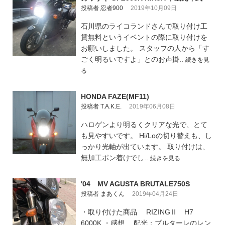
投稿者 忍者900
2019年10月09日
石川県のライコランドさんで取り付け工
賃無料というイベントの際に取り付けを
お願いしました。 スタッフの人から「す
ごく明るいですよ」とのお声掛..
続きを見
る
HONDA FAZE(MF11)
投稿者 T.A.K.E.
2019年06月08日
ハロゲンより明るくクリアな光で、とて
も見やすいです。 Hi/Loの切り替えも、し
っかり光軸が出ています。 取り付けは、
無加工ポン着けでし..
続きを見る
'04 MV AGUSTA BRUTALE750S
投稿者 まあくん
2019年04月24日
・取り付けた商品 RIZINGⅡ H7
6000K ・感想 配光：ブルターレのレン