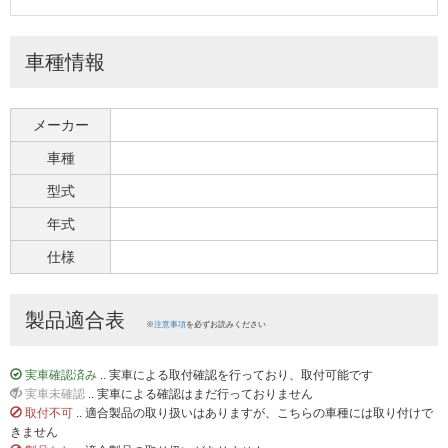
車種情報
メーカー
車種
型式
年式
仕様
製品適合表
※
注意事項
を必ずお読みください
実車確認済み
.. 実車による取付確認を行っており、取付可能です
実車未確認
.. 実車による確認はまだ行っておりません
取付不可
.. 適合製品の取り扱いはありますが、こちらの車種には取り付けで
きません