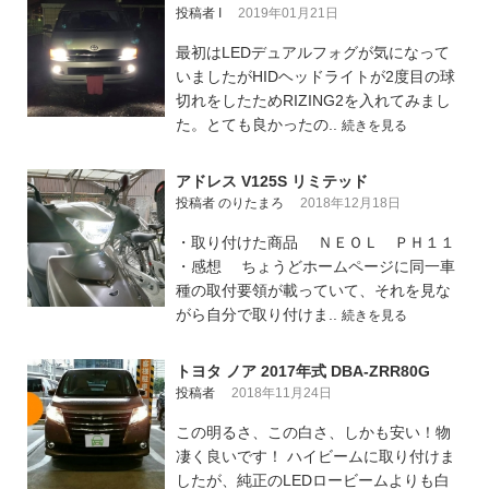
投稿者 I
2019年01月21日
最初はLEDデュアルフォグが気になって
いましたがHIDヘッドライトが2度目の球
切れをしたためRIZING2を入れてみまし
た。とても良かったの..
続きを見る
アドレス V125S リミテッド
投稿者 のりたまろ
2018年12月18日
・取り付けた商品 ＮＥＯＬ ＰＨ１１
・感想 ちょうどホームページに同一車
種の取付要領が載っていて、それを見な
がら自分で取り付けま..
続きを見る
トヨタ ノア 2017年式 DBA-ZRR80G
投稿者
2018年11月24日
この明るさ、この白さ、しかも安い！物
凄く良いです！ ハイビームに取り付けま
したが、純正のLEDロービームよりも白