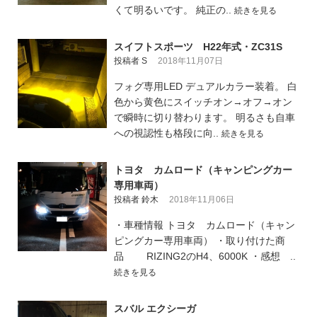
くて明るいです。 純正の..
続きを見る
スイフトスポーツ H22年式・ZC31S
投稿者 S
2018年11月07日
フォグ専用LED デュアルカラー装着。 白
色から黄色にスイッチオン→オフ→オン
で瞬時に切り替わります。 明るさも自車
への視認性も格段に向..
続きを見る
トヨタ カムロード（キャンピングカー
専用車両）
投稿者 鈴木
2018年11月06日
・車種情報 トヨタ カムロード（キャン
ピングカー専用車両） ・取り付けた商
品 RIZING2のH4、6000K ・感想 ..
続きを見る
スバル エクシーガ