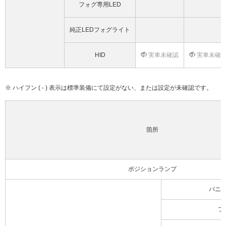
フォグ専用LED
純正LEDフォグライト
HID
実車未確認
実車未確
※ ハイフン ( - ) 表示は標準装備にて設定がない、または設定が未確認です。
箇所
ポジションランプ
バニ
フ