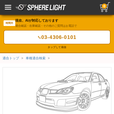
0
現在、AIが対応しております
時間外
適合確認・在庫確認・その他のご質問はお電話で
03-4306-0101
📞
タップして発信
適合トップ
車種適合検索