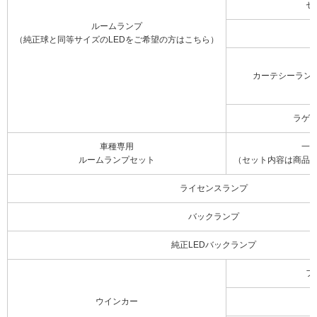
セ
ルームランプ
（純正球と同等サイズのLEDをご希望の方はこちら）
カーテシーラン
ラゲ
車種専用
一
ルームランプセット
（セット内容は商品
ライセンスランプ
バックランプ
純正LEDバックランプ
フ
ウインカー