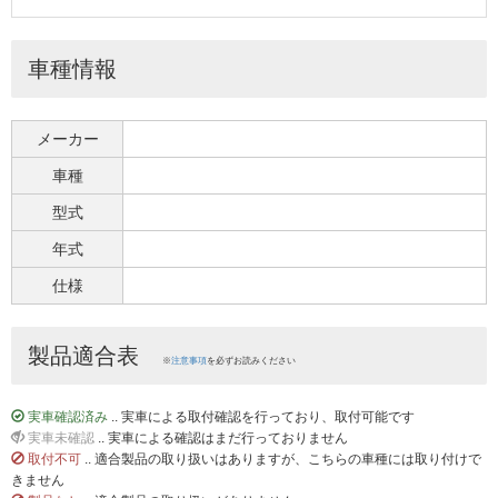
車種情報
メーカー
車種
型式
年式
仕様
製品適合表
※
注意事項
を必ずお読みください
実車確認済み
.. 実車による取付確認を行っており、取付可能です
実車未確認
.. 実車による確認はまだ行っておりません
取付不可
.. 適合製品の取り扱いはありますが、こちらの車種には取り付けで
きません