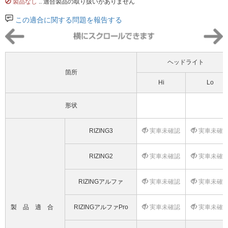
製品なし
.. 適合製品の取り扱いがありません
この適合に関する問題を報告する
ヘッドライト
箇所
Hi
Lo
形状
RIZING3
実車未確認
実車未確
RIZING2
実車未確認
実車未確
RIZINGアルファ
実車未確認
実車未確
製品適合
RIZINGアルファPro
実車未確認
実車未確