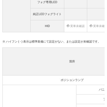
フォグ専用LED
純正LEDフォグライト
HID
実車未確認
実車未確
※ ハイフン ( - ) 表示は標準装備にて設定がない、または設定が未確認です。
箇所
ポジションランプ
バニ
フ