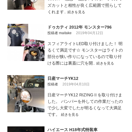
ズカットと相性が良く広範囲で照らして
くれます..
続きを見る
ドゥカティ 2012年 モンスター796
投稿者 maitake
2019年04月12日
スフィアライトLED取り付けました！ 明
るくて満足です☆ モンスターはライトの
部分が狭い作りになっているので取り付
ける際には裏蓋に穴を開..
続きを見る
日産マーチYK12
投稿者
2019年04月10日
日産マーチYK12 RIZINGⅡを取り付けま
した。 バンパーを外しての作業だったの
で少し大変でしたが明るくなって大満足
です。
続きを見る
ハイエース H18年式特装車