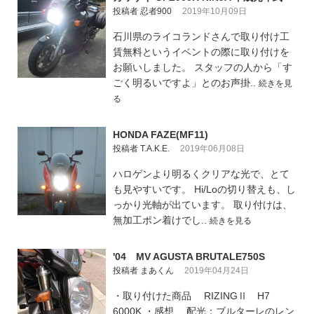
投稿者 忍者900
2019年10月09日
石川県のライコランドさんで取り付け工
賃無料というイベントの際に取り付けを
お願いしました。 スタッフの人から「す
ごく明るいですよ」とのお声掛..
続きを見
る
HONDA FAZE(MF11)
投稿者 T.A.K.E.
2019年06月08日
ハロゲンより明るくクリアな光で、とて
も見やすいです。 Hi/Loの切り替えも、し
っかり光軸が出ています。 取り付けは、
無加工ポン着けでし..
続きを見る
'04 MV AGUSTA BRUTALE750S
投稿者 まあくん
2019年04月24日
・取り付けた商品 RIZINGⅡ H7
6000K ・感想 配光：ブルターレのレン