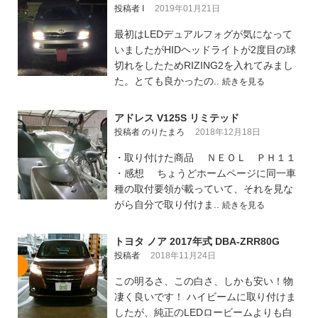
投稿者 I
2019年01月21日
最初はLEDデュアルフォグが気になって
いましたがHIDヘッドライトが2度目の球
切れをしたためRIZING2を入れてみまし
た。とても良かったの..
続きを見る
アドレス V125S リミテッド
投稿者 のりたまろ
2018年12月18日
・取り付けた商品 ＮＥＯＬ ＰＨ１１
・感想 ちょうどホームページに同一車
種の取付要領が載っていて、それを見な
がら自分で取り付けま..
続きを見る
トヨタ ノア 2017年式 DBA-ZRR80G
投稿者
2018年11月24日
この明るさ、この白さ、しかも安い！物
凄く良いです！ ハイビームに取り付けま
したが、純正のLEDロービームよりも白