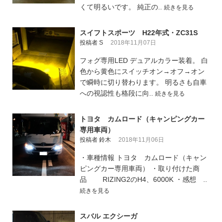
くて明るいです。 純正の..
続きを見る
スイフトスポーツ H22年式・ZC31S
投稿者 S
2018年11月07日
フォグ専用LED デュアルカラー装着。 白
色から黄色にスイッチオン→オフ→オン
で瞬時に切り替わります。 明るさも自車
への視認性も格段に向..
続きを見る
トヨタ カムロード（キャンピングカー
専用車両）
投稿者 鈴木
2018年11月06日
・車種情報 トヨタ カムロード（キャン
ピングカー専用車両） ・取り付けた商
品 RIZING2のH4、6000K ・感想 ..
続きを見る
スバル エクシーガ