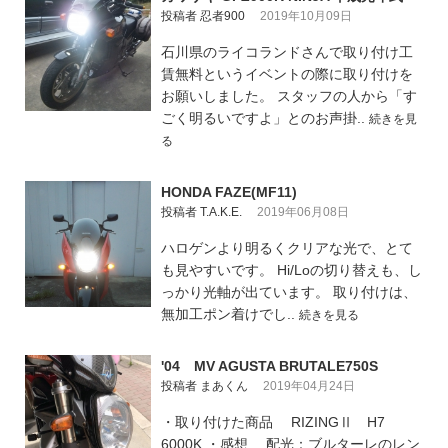
投稿者 忍者900
2019年10月09日
石川県のライコランドさんで取り付け工
賃無料というイベントの際に取り付けを
お願いしました。 スタッフの人から「す
ごく明るいですよ」とのお声掛..
続きを見
る
HONDA FAZE(MF11)
投稿者 T.A.K.E.
2019年06月08日
ハロゲンより明るくクリアな光で、とて
も見やすいです。 Hi/Loの切り替えも、し
っかり光軸が出ています。 取り付けは、
無加工ポン着けでし..
続きを見る
'04 MV AGUSTA BRUTALE750S
投稿者 まあくん
2019年04月24日
・取り付けた商品 RIZINGⅡ H7
6000K ・感想 配光：ブルターレのレン