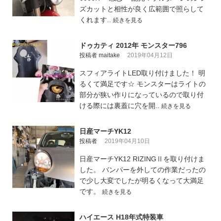
ズカットと相性が良く広範囲で照らして
くれます..
続きを見る
ドゥカティ 2012年 モンスター796
投稿者 maitake
2019年04月12日
スフィアライトLED取り付けました！ 明
るくて満足です☆ モンスターはライトの
部分が狭い作りになっているので取り付
ける際には裏蓋に穴を開..
続きを見る
日産マーチYK12
投稿者
2019年04月10日
日産マーチYK12 RIZINGⅡを取り付けま
した。 バンパーを外しての作業だったの
で少し大変でしたが明るくなって大満足
です。
続きを見る
ハイエース H18年式特装車