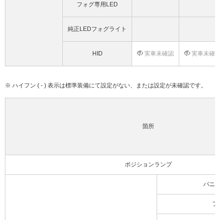
フォグ専用LED
純正LEDフォグライト
HID
実車未確認
実車未確
※ ハイフン ( - ) 表示は標準装備にて設定がない、または設定が未確認です。
箇所
ポジションランプ
バニ
フ