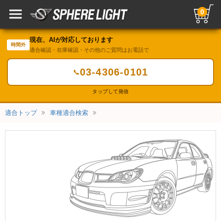
0
現在、AIが対応しております
時間外
適合確認・在庫確認・その他のご質問はお電話で
03-4306-0101
📞
タップして発信
適合トップ
車種適合検索