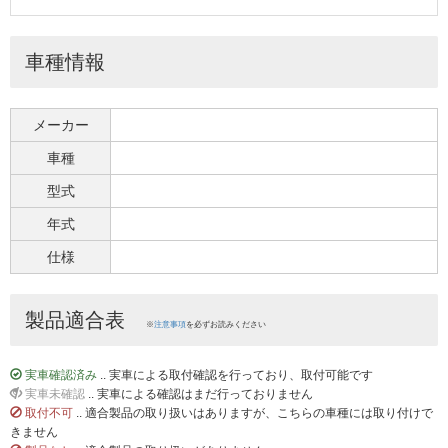
車種情報
メーカー
車種
型式
年式
仕様
製品適合表
※
注意事項
を必ずお読みください
実車確認済み
.. 実車による取付確認を行っており、取付可能です
実車未確認
.. 実車による確認はまだ行っておりません
取付不可
.. 適合製品の取り扱いはありますが、こちらの車種には取り付けで
きません