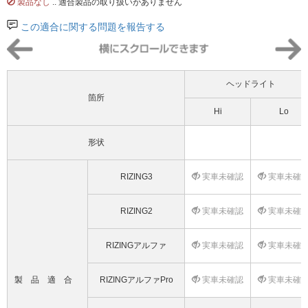
製品なし
.. 適合製品の取り扱いがありません
この適合に関する問題を報告する
ヘッドライト
箇所
Hi
Lo
形状
RIZING3
実車未確認
実車未確
RIZING2
実車未確認
実車未確
RIZINGアルファ
実車未確認
実車未確
製品適合
RIZINGアルファPro
実車未確認
実車未確