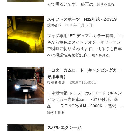
くて明るいです。 純正の..
続きを見る
スイフトスポーツ H22年式・ZC31S
投稿者 S
2018年11月07日
フォグ専用LED デュアルカラー装着。 白
色から黄色にスイッチオン→オフ→オン
で瞬時に切り替わります。 明るさも自車
への視認性も格段に向..
続きを見る
トヨタ カムロード（キャンピングカー
専用車両）
投稿者 鈴木
2018年11月06日
・車種情報 トヨタ カムロード（キャン
ピングカー専用車両） ・取り付けた商
品 RIZING2のH4、6000K ・感想 ..
続きを見る
スバル エクシーガ