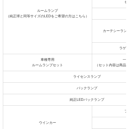
セ
ルームランプ
（純正球と同等サイズのLEDをご希望の方はこちら）
カーテシーラン
ラゲ
車種専用
一
ルームランプセット
（セット内容は商品
ライセンスランプ
バックランプ
純正LEDバックランプ
フ
ウインカー