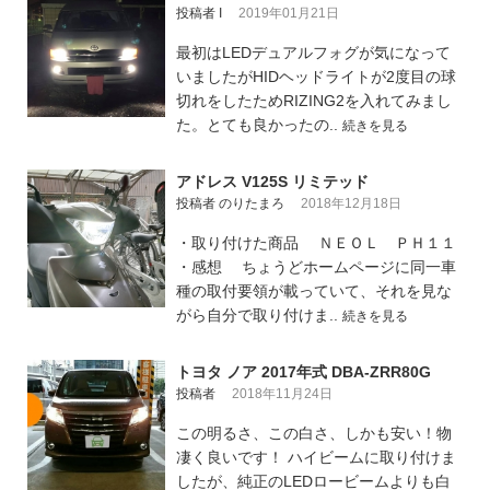
投稿者 I
2019年01月21日
最初はLEDデュアルフォグが気になって
いましたがHIDヘッドライトが2度目の球
切れをしたためRIZING2を入れてみまし
た。とても良かったの..
続きを見る
アドレス V125S リミテッド
投稿者 のりたまろ
2018年12月18日
・取り付けた商品 ＮＥＯＬ ＰＨ１１
・感想 ちょうどホームページに同一車
種の取付要領が載っていて、それを見な
がら自分で取り付けま..
続きを見る
トヨタ ノア 2017年式 DBA-ZRR80G
投稿者
2018年11月24日
この明るさ、この白さ、しかも安い！物
凄く良いです！ ハイビームに取り付けま
したが、純正のLEDロービームよりも白