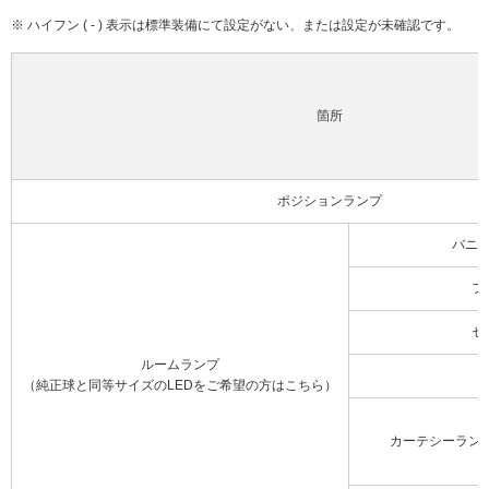
※ ハイフン ( - ) 表示は標準装備にて設定がない、または設定が未確認です。
箇所
ポジションランプ
バニ
フ
セ
ルームランプ
（純正球と同等サイズのLEDをご希望の方はこちら）
カーテシーラン