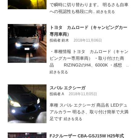
で瞬時に切り替わります。 明るさも自車
への視認性も格段に向..
続きを見る
トヨタ カムロード（キャンピングカー
専用車両）
投稿者 鈴木
2018年11月06日
・車種情報 トヨタ カムロード（キャン
ピングカー専用車両） ・取り付けた商
品 RIZING2のH4、6000K ・感想 ..
続きを見る
スバル エクシーガ
投稿者 A
2018年11月05日
車種 スバル エクシーガ 商品名 LEDデュ
アルカラー 明るさ、取り付け簡単で大満
足です
続きを見る
FJクルーザー CBA-GSJ15W H25年式