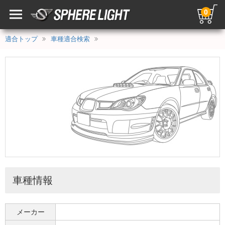
0
適合トップ
車種適合検索
車種情報
メーカー