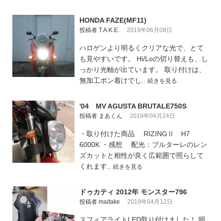
HONDA FAZE(MF11)
投稿者 T.A.K.E.
2019年06月08日
ハロゲンより明るくクリアな光で、とて
も見やすいです。 Hi/Loの切り替えも、し
っかり光軸が出ています。 取り付けは、
無加工ポン着けでし..
続きを見る
'04 MV AGUSTA BRUTALE750S
投稿者 まあくん
2019年04月24日
・取り付けた商品 RIZINGⅡ H7
6000K ・感想 配光：ブルターレのレン
ズカットと相性が良く広範囲で照らして
くれます..
続きを見る
ドゥカティ 2012年 モンスター796
投稿者 maitake
2019年04月12日
スフィアライトLED取り付けました！ 明