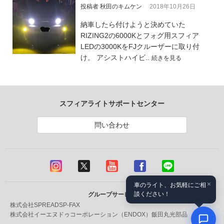
投稿者 秋田のキムケン
2018年10月26日
納車したら付けようと決めていた
RIZING2の6000Kとフォグ用スフィア
LEDの3000KをFJクルーザーに取り付
け。 アシストハイビ..
続きを見る
スフィアライトサポートセンター
問い合わせ
×
車のライト、お気軽にご相
談ください！
グループサービス
株式会社SPREAD
SP-FAX
株式会社イーエヌドゥコーポレーション（ENDOX）
飯田丸光部品