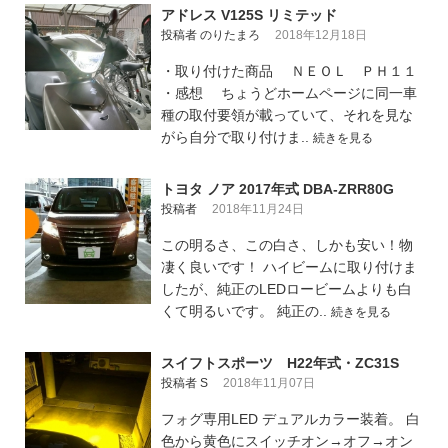
アドレス V125S リミテッド
投稿者 のりたまろ
2018年12月18日
・取り付けた商品 ＮＥＯＬ ＰＨ１１
・感想 ちょうどホームページに同一車
種の取付要領が載っていて、それを見な
がら自分で取り付けま..
続きを見る
トヨタ ノア 2017年式 DBA-ZRR80G
投稿者
2018年11月24日
この明るさ、この白さ、しかも安い！物
凄く良いです！ ハイビームに取り付けま
したが、純正のLEDロービームよりも白
くて明るいです。 純正の..
続きを見る
スイフトスポーツ H22年式・ZC31S
投稿者 S
2018年11月07日
フォグ専用LED デュアルカラー装着。 白
色から黄色にスイッチオン→オフ→オン