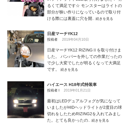
るくて満足です☆ モンスターはライトの
部分が狭い作りになっているので取り付
ける際には裏蓋に穴を開..
続きを見る
日産マーチYK12
投稿者
2019年04月10日
日産マーチYK12 RIZINGⅡを取り付けま
した。 バンパーを外しての作業だったの
で少し大変でしたが明るくなって大満足
です。
続きを見る
ハイエース H18年式特装車
投稿者 I
2019年01月21日
最初はLEDデュアルフォグが気になって
いましたがHIDヘッドライトが2度目の球
切れをしたためRIZING2を入れてみまし
た。とても良かったの..
続きを見る