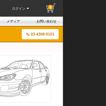
0
ログイン
メディア
お問い合わせ
はじめての方へ
よくある質問
電話でのお問い合わせ
メールお問い合わせ
全国取扱店
全国取付協力店
業販申請フォーム
製品保証申請のご案内
ユーザー登録（保証）
📞 03-4306-0101