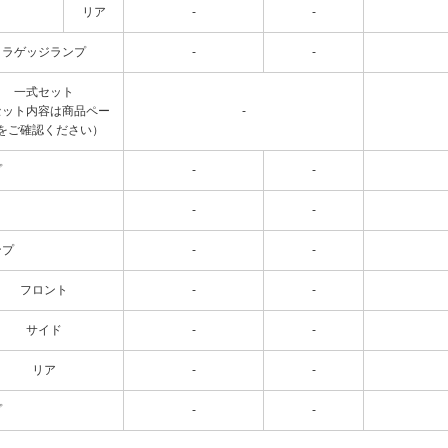
リア
-
-
ラゲッジランプ
-
-
一式セット
セット内容は商品ペー
-
をご確認ください）
プ
-
-
-
-
ンプ
-
-
フロント
-
-
サイド
-
-
リア
-
-
プ
-
-