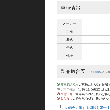
車種情報
メーカー
車種
型式
年式
仕様
製品適合表
※
注意事項
を必ずお読
実車確認済み
.. 実車による取付確
実車未確認
.. 実車による確認はま
取付不可
.. 適合製品の取り扱いは
製品なし
.. 適合製品の取り扱いがあ
この適合に関する問題を報告す