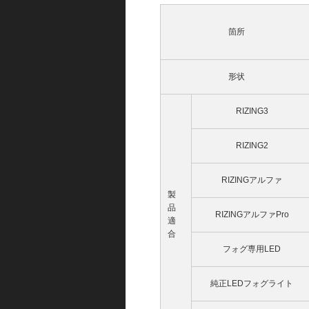
箇所
形状
RIZING3
RIZING2
RIZINGアルファ
製
品
RIZINGアルファPro
適
合
フォグ専用LED
純正LEDフォグライト