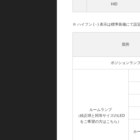
HID
※ ハイフン ( - ) 表示は標準装備に
箇所
ポジションラン
ルームランプ
（純正球と同等サイズのLED
をご希望の方はこちら）
カ