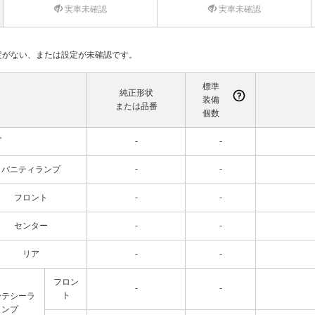
実車未確認
実車未確認
て設定がない、または設定が未確認です。
標準
純正形状
装備
または品番
個数
プ
-
-
バニティランプ
-
-
フロント
-
-
センター
-
-
リア
-
-
フロン
-
-
ト
ーテシーラ
ンプ