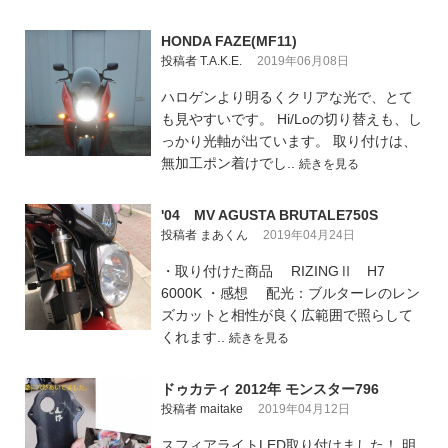
HONDA FAZE(MF11)
投稿者 T.A.K.E.
2019年06月08日
ハロゲンより明るくクリアな光で、とて
も見やすいです。 Hi/Loの切り替えも、し
っかり光軸が出ています。 取り付けは、
無加工ポン着けでし..
続きを見る
'04 MV AGUSTA BRUTALE750S
投稿者 まあくん
2019年04月24日
・取り付けた商品 RIZINGⅡ H7
6000K ・感想 配光：ブルターレのレン
ズカットと相性が良く広範囲で照らして
くれます..
続きを見る
ドゥカティ 2012年 モンスター796
投稿者 maitake
2019年04月12日
スフィアライトLED取り付けました！ 明