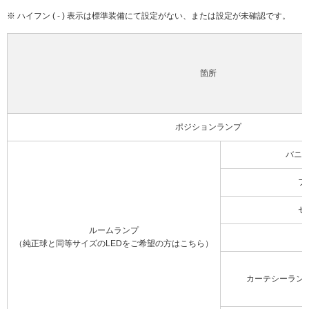
※ ハイフン ( - ) 表示は標準装備にて設定がない、または設定が未確認です。
箇所
ポジションランプ
バニ
フ
セ
ルームランプ
（純正球と同等サイズのLEDをご希望の方はこちら）
カーテシーラン