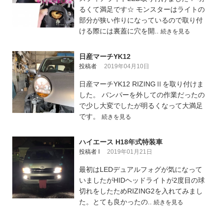
るくて満足です☆ モンスターはライトの
部分が狭い作りになっているので取り付
ける際には裏蓋に穴を開..
続きを見る
日産マーチYK12
投稿者
2019年04月10日
日産マーチYK12 RIZINGⅡを取り付けま
した。 バンパーを外しての作業だったの
で少し大変でしたが明るくなって大満足
です。
続きを見る
ハイエース H18年式特装車
投稿者 I
2019年01月21日
最初はLEDデュアルフォグが気になって
いましたがHIDヘッドライトが2度目の球
切れをしたためRIZING2を入れてみまし
た。とても良かったの..
続きを見る