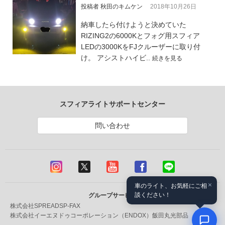
投稿者 秋田のキムケン
2018年10月26日
納車したら付けようと決めていた
RIZING2の6000Kとフォグ用スフィア
LEDの3000KをFJクルーザーに取り付
け。 アシストハイビ..
続きを見る
スフィアライトサポートセンター
問い合わせ
×
車のライト、お気軽にご相
談ください！
グループサービス
株式会社SPREAD
SP-FAX
株式会社イーエヌドゥコーポレーション（ENDOX）
飯田丸光部品