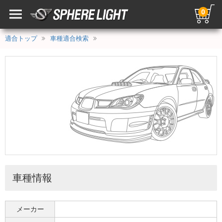
0
適合トップ
車種適合検索
車種情報
メーカー