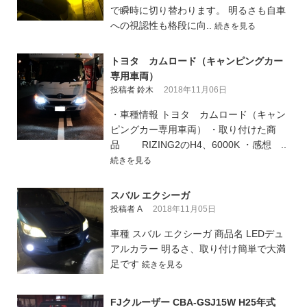
で瞬時に切り替わります。 明るさも自車
への視認性も格段に向..
続きを見る
トヨタ カムロード（キャンピングカー
専用車両）
投稿者 鈴木
2018年11月06日
・車種情報 トヨタ カムロード（キャン
ピングカー専用車両） ・取り付けた商
品 RIZING2のH4、6000K ・感想 ..
続きを見る
スバル エクシーガ
投稿者 A
2018年11月05日
車種 スバル エクシーガ 商品名 LEDデュ
アルカラー 明るさ、取り付け簡単で大満
足です
続きを見る
FJクルーザー CBA-GSJ15W H25年式