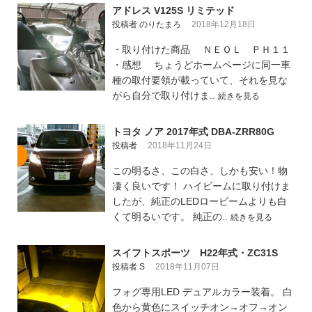
アドレス V125S リミテッド
投稿者 のりたまろ
2018年12月18日
・取り付けた商品 ＮＥＯＬ ＰＨ１１
・感想 ちょうどホームページに同一車
種の取付要領が載っていて、それを見な
がら自分で取り付けま..
続きを見る
トヨタ ノア 2017年式 DBA-ZRR80G
投稿者
2018年11月24日
この明るさ、この白さ、しかも安い！物
凄く良いです！ ハイビームに取り付けま
したが、純正のLEDロービームよりも白
くて明るいです。 純正の..
続きを見る
スイフトスポーツ H22年式・ZC31S
投稿者 S
2018年11月07日
フォグ専用LED デュアルカラー装着。 白
色から黄色にスイッチオン→オフ→オン