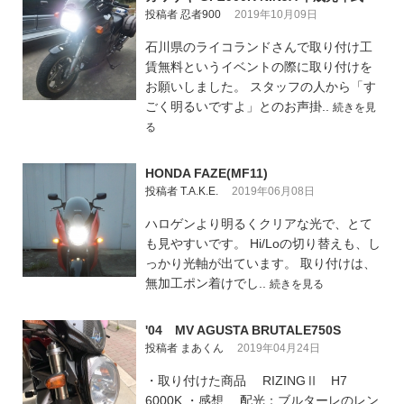
投稿者 忍者900
2019年10月09日
石川県のライコランドさんで取り付け工
賃無料というイベントの際に取り付けを
お願いしました。 スタッフの人から「す
ごく明るいですよ」とのお声掛..
続きを見
る
HONDA FAZE(MF11)
投稿者 T.A.K.E.
2019年06月08日
ハロゲンより明るくクリアな光で、とて
も見やすいです。 Hi/Loの切り替えも、し
っかり光軸が出ています。 取り付けは、
無加工ポン着けでし..
続きを見る
'04 MV AGUSTA BRUTALE750S
投稿者 まあくん
2019年04月24日
・取り付けた商品 RIZINGⅡ H7
6000K ・感想 配光：ブルターレのレン