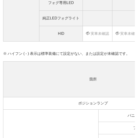
フォグ専用LED
純正LEDフォグライト
HID
実車未確認
実車未確
※ ハイフン ( - ) 表示は標準装備にて設定がない、または設定が未確認です。
箇所
ポジションランプ
バニ
フ