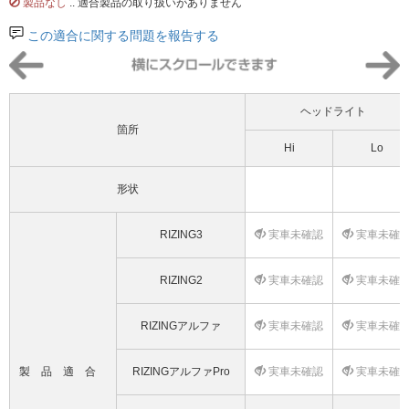
製品なし
.. 適合製品の取り扱いがありません
この適合に関する問題を報告する
ヘッドライト
箇所
Hi
Lo
形状
RIZING3
実車未確認
実車未確
RIZING2
実車未確認
実車未確
RIZINGアルファ
実車未確認
実車未確
製品適合
RIZINGアルファPro
実車未確認
実車未確