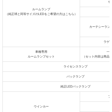
セ
ルームランプ
（純正球と同等サイズのLEDをご希望の方はこちら）
カーテシーラン
ラゲ
車種専用
一
ルームランプセット
（セット内容は商品
ライセンスランプ
バックランプ
純正LEDバックランプ
フ
ウインカー