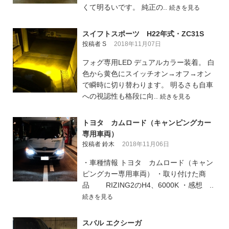
くて明るいです。 純正の..
続きを見る
スイフトスポーツ H22年式・ZC31S
投稿者 S
2018年11月07日
フォグ専用LED デュアルカラー装着。 白
色から黄色にスイッチオン→オフ→オン
で瞬時に切り替わります。 明るさも自車
への視認性も格段に向..
続きを見る
トヨタ カムロード（キャンピングカー
専用車両）
投稿者 鈴木
2018年11月06日
・車種情報 トヨタ カムロード（キャン
ピングカー専用車両） ・取り付けた商
品 RIZING2のH4、6000K ・感想 ..
続きを見る
スバル エクシーガ