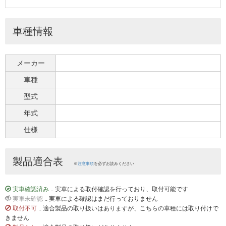
車種情報
メーカー
車種
型式
年式
仕様
製品適合表
※
注意事項
を必ずお読みください
実車確認済み
.. 実車による取付確認を行っており、取付可能です
実車未確認
.. 実車による確認はまだ行っておりません
取付不可
.. 適合製品の取り扱いはありますが、こちらの車種には取り付けで
きません