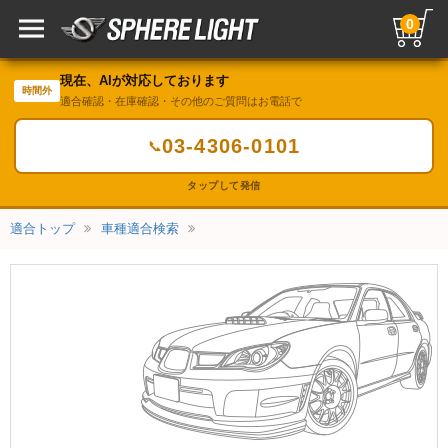
0
現在、AIが対応しております
時間外
適合確認・在庫確認・その他のご質問はお電話で
03-4306-0101
📞
タップして発信
適合トップ
車種適合検索