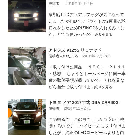
投稿者 I
2019年01月21日
最初はLEDデュアルフォグが気になって
いましたがHIDヘッドライトが2度目の球
切れをしたためRIZING2を入れてみまし
た。とても良かったの..
続きを見る
アドレス V125S リミテッド
投稿者 のりたまろ
2018年12月18日
・取り付けた商品 ＮＥＯＬ ＰＨ１１
・感想 ちょうどホームページに同一車
種の取付要領が載っていて、それを見な
がら自分で取り付けま..
続きを見る
トヨタ ノア 2017年式 DBA-ZRR80G
投稿者
2018年11月24日
この明るさ、この白さ、しかも安い！物
凄く良いです！ ハイビームに取り付けま
したが、純正のLEDロービームよりも白