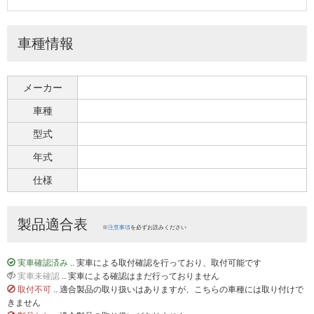
車種情報
メーカー
車種
型式
年式
仕様
製品適合表
※
注意事項
を必ずお読みください
実車確認済み
.. 実車による取付確認を行っており、取付可能です
実車未確認
.. 実車による確認はまだ行っておりません
取付不可
.. 適合製品の取り扱いはありますが、こちらの車種には取り付けで
きません