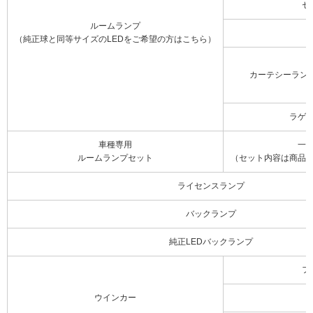
セ
ルームランプ
（純正球と同等サイズのLEDをご希望の方はこちら）
カーテシーラン
ラゲ
車種専用
一
ルームランプセット
（セット内容は商品
ライセンスランプ
バックランプ
純正LEDバックランプ
フ
ウインカー