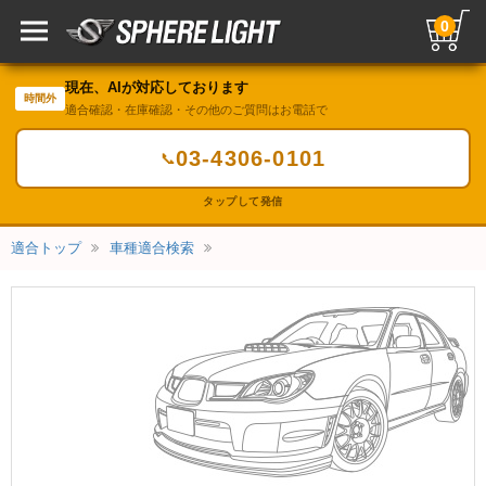
0
現在、AIが対応しております
時間外
適合確認・在庫確認・その他のご質問はお電話で
03-4306-0101
📞
タップして発信
適合トップ
車種適合検索