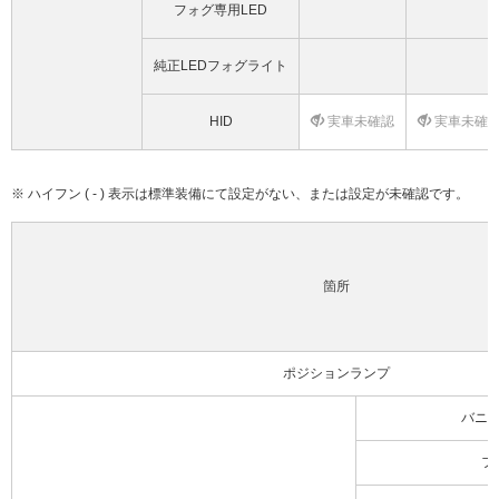
フォグ専用LED
純正LEDフォグライト
HID
実車未確認
実車未確
※ ハイフン ( - ) 表示は標準装備にて設定がない、または設定が未確認です。
箇所
ポジションランプ
バニ
フ