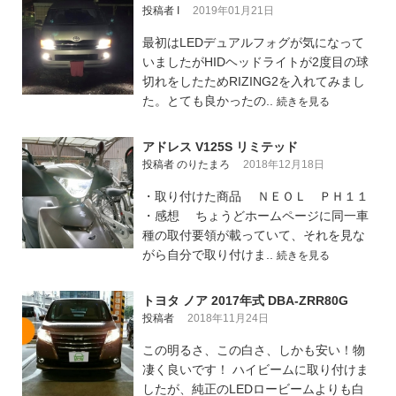
投稿者 I
2019年01月21日
最初はLEDデュアルフォグが気になって
いましたがHIDヘッドライトが2度目の球
切れをしたためRIZING2を入れてみまし
た。とても良かったの..
続きを見る
アドレス V125S リミテッド
投稿者 のりたまろ
2018年12月18日
・取り付けた商品 ＮＥＯＬ ＰＨ１１
・感想 ちょうどホームページに同一車
種の取付要領が載っていて、それを見な
がら自分で取り付けま..
続きを見る
トヨタ ノア 2017年式 DBA-ZRR80G
投稿者
2018年11月24日
この明るさ、この白さ、しかも安い！物
凄く良いです！ ハイビームに取り付けま
したが、純正のLEDロービームよりも白