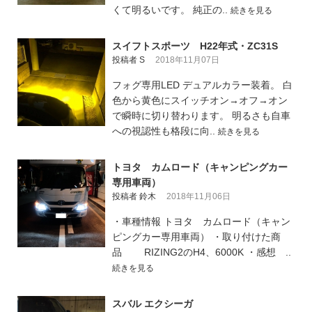
くて明るいです。 純正の..
続きを見る
スイフトスポーツ H22年式・ZC31S
投稿者 S
2018年11月07日
フォグ専用LED デュアルカラー装着。 白
色から黄色にスイッチオン→オフ→オン
で瞬時に切り替わります。 明るさも自車
への視認性も格段に向..
続きを見る
トヨタ カムロード（キャンピングカー
専用車両）
投稿者 鈴木
2018年11月06日
・車種情報 トヨタ カムロード（キャン
ピングカー専用車両） ・取り付けた商
品 RIZING2のH4、6000K ・感想 ..
続きを見る
スバル エクシーガ