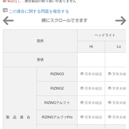
製品なし
.. 適合製品の取り扱いがありません
この適合に関する問題を報告する
ヘッドライト
箇所
Hi
Lo
形状
RIZING3
実車未確認
実車未確
RIZING2
実車未確認
実車未確
RIZINGアルファ
実車未確認
実車未確
製品適合
RIZINGアルファPro
実車未確認
実車未確