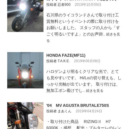
投稿者 忍者900
2019年10月09日
石川県のライコランドさんで取り付け工
賃無料というイベントの際に取り付けを
お願いしました。 スタッフの人から「す
ごく明るいですよ」とのお声掛..
続きを見
る
HONDA FAZE(MF11)
投稿者 T.A.K.E.
2019年06月08日
ハロゲンより明るくクリアな光で、とて
も見やすいです。 Hi/Loの切り替えも、し
っかり光軸が出ています。 取り付けは、
無加工ポン着けでし..
続きを見る
'04 MV AGUSTA BRUTALE750S
投稿者 まあくん
2019年04月24日
・取り付けた商品 RIZINGⅡ H7
6000K ・感想 配光：ブルターレのレン