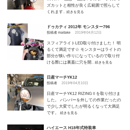
ズカットと相性が良く広範囲で照らして
くれます..
続きを見る
ドゥカティ 2012年 モンスター796
投稿者 maitake
2019年04月12日
スフィアライトLED取り付けました！ 明
るくて満足です☆ モンスターはライトの
部分が狭い作りになっているので取り付
ける際には裏蓋に穴を開..
続きを見る
日産マーチYK12
投稿者
2019年04月10日
日産マーチYK12 RIZINGⅡを取り付けま
した。 バンパーを外しての作業だったの
で少し大変でしたが明るくなって大満足
です。
続きを見る
ハイエース H18年式特装車