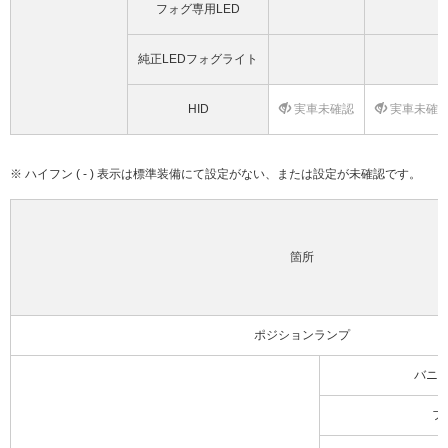
フォグ専用LED
純正LEDフォグライト
HID
実車未確認
実車未確
※ ハイフン ( - ) 表示は標準装備にて設定がない、または設定が未確認です。
箇所
ポジションランプ
バニ
フ