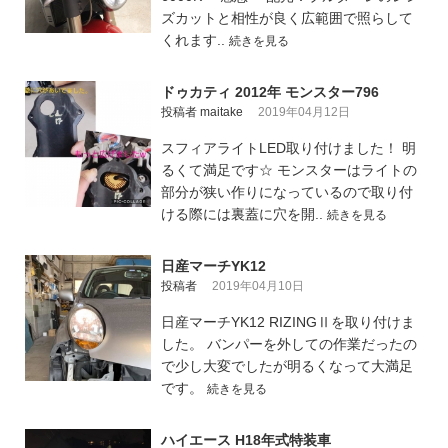
ズカットと相性が良く広範囲で照らして
くれます..
続きを見る
ドゥカティ 2012年 モンスター796
投稿者 maitake
2019年04月12日
スフィアライトLED取り付けました！ 明
るくて満足です☆ モンスターはライトの
部分が狭い作りになっているので取り付
ける際には裏蓋に穴を開..
続きを見る
日産マーチYK12
投稿者
2019年04月10日
日産マーチYK12 RIZINGⅡを取り付けま
した。 バンパーを外しての作業だったの
で少し大変でしたが明るくなって大満足
です。
続きを見る
ハイエース H18年式特装車