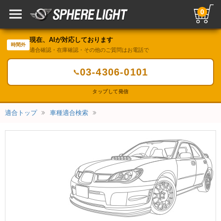
0
現在、AIが対応しております
時間外
適合確認・在庫確認・その他のご質問はお電話で
03-4306-0101
📞
タップして発信
適合トップ
車種適合検索