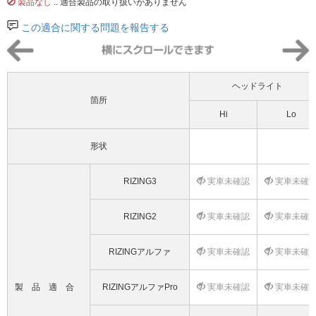
製品なし
.. 適合製品の取り扱いがありません
この適合に関する問題を報告する
ヘッドライト
箇所
Hi
Lo
形状
RIZING3
実車未確認
実車未確
RIZING2
実車未確認
実車未確
RIZINGアルファ
実車未確認
実車未確
製品適合
RIZINGアルファPro
実車未確認
実車未確