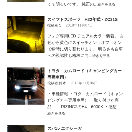
くて明るいです。 純正の..
続きを見る
スイフトスポーツ H22年式・ZC31S
投稿者 S
2018年11月07日
フォグ専用LED デュアルカラー装着。 白
色から黄色にスイッチオン→オフ→オン
で瞬時に切り替わります。 明るさも自車
への視認性も格段に向..
続きを見る
トヨタ カムロード（キャンピングカー
専用車両）
投稿者 鈴木
2018年11月06日
・車種情報 トヨタ カムロード（キャン
ピングカー専用車両） ・取り付けた商
品 RIZING2のH4、6000K ・感想 ..
続きを見る
スバル エクシーガ