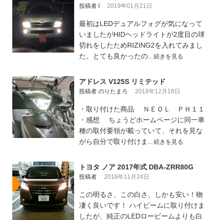
投稿者 I
2019年01月21日
最初はLEDデュアルフォグが気になって
いましたがHIDヘッドライトが2度目の球
切れをしたためRIZING2を入れてみまし
た。とても良かったの..
続きを見る
アドレス V125S リミテッド
投稿者 のりたまろ
2018年12月18日
・取り付けた商品 ＮＥＯＬ ＰＨ１１
・感想 ちょうどホームページに同一車
種の取付要領が載っていて、それを見な
がら自分で取り付けま..
続きを見る
トヨタ ノア 2017年式 DBA-ZRR80G
投稿者
2018年11月24日
この明るさ、この白さ、しかも安い！物
凄く良いです！ ハイビームに取り付けま
したが、純正のLEDロービームよりも白