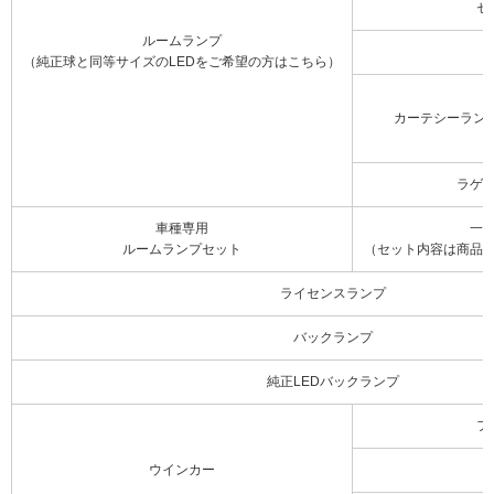
セ
ルームランプ
（純正球と同等サイズのLEDをご希望の方はこちら）
カーテシーラン
ラゲ
車種専用
一
ルームランプセット
（セット内容は商品
ライセンスランプ
バックランプ
純正LEDバックランプ
フ
ウインカー