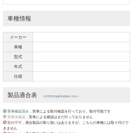
車種情報
メーカー
車種
型式
年式
仕様
製品適合表
※
注意事項
を必ずお読みください
実車確認済み
.. 実車による取付確認を行っており、取付可能です
実車未確認
.. 実車による確認はまだ行っておりません
取付不可
.. 適合製品の取り扱いはありますが、こちらの車種には取り付けで
きません