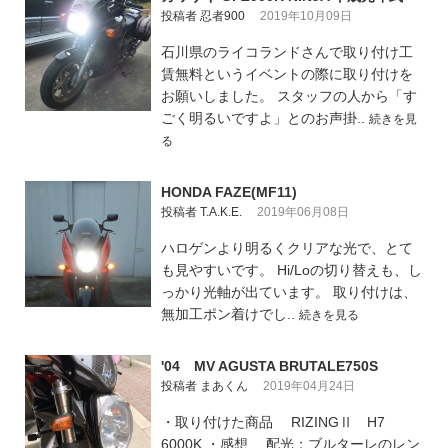
投稿者 忍者900
2019年10月09日
石川県のライコランドさんで取り付け工
賃無料というイベントの際に取り付けを
お願いしました。 スタッフの人から「す
ごく明るいですよ」とのお声掛..
続きを見
る
HONDA FAZE(MF11)
投稿者 T.A.K.E.
2019年06月08日
ハロゲンより明るくクリアな光で、とて
も見やすいです。 Hi/Loの切り替えも、し
っかり光軸が出ています。 取り付けは、
無加工ポン着けでし..
続きを見る
'04 MV AGUSTA BRUTALE750S
投稿者 まあくん
2019年04月24日
・取り付けた商品 RIZINGⅡ H7
6000K ・感想 配光：ブルターレのレン