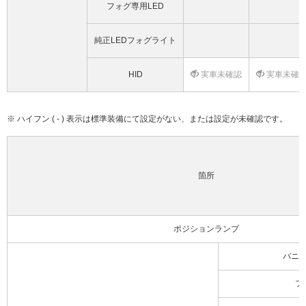
フォグ専用LED
純正LEDフォグライト
HID
実車未確認
実車未確
※ ハイフン ( - ) 表示は標準装備にて設定がない、または設定が未確認です。
箇所
ポジションランプ
バニ
フ