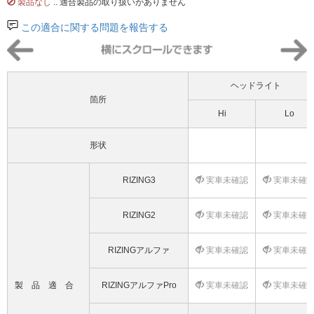
製品なし
.. 適合製品の取り扱いがありません
この適合に関する問題を報告する
ヘッドライト
箇所
Hi
Lo
形状
RIZING3
実車未確認
実車未確
RIZING2
実車未確認
実車未確
RIZINGアルファ
実車未確認
実車未確
製品適合
RIZINGアルファPro
実車未確認
実車未確