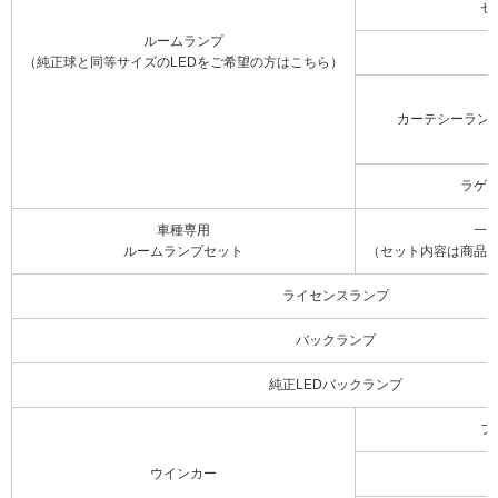
セ
ルームランプ
（純正球と同等サイズのLEDをご希望の方はこちら）
カーテシーラン
ラゲ
車種専用
一
ルームランプセット
（セット内容は商品
ライセンスランプ
バックランプ
純正LEDバックランプ
フ
ウインカー