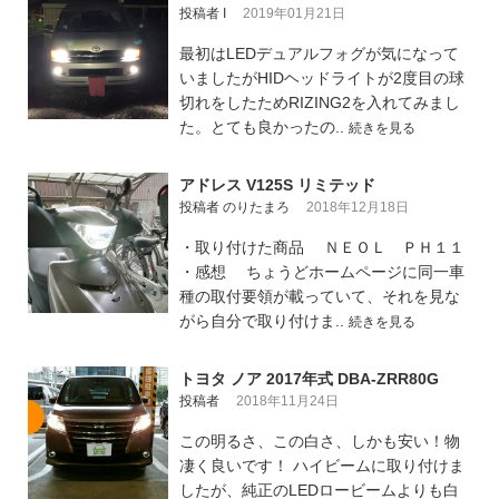
投稿者 I
2019年01月21日
最初はLEDデュアルフォグが気になって
いましたがHIDヘッドライトが2度目の球
切れをしたためRIZING2を入れてみまし
た。とても良かったの..
続きを見る
アドレス V125S リミテッド
投稿者 のりたまろ
2018年12月18日
・取り付けた商品 ＮＥＯＬ ＰＨ１１
・感想 ちょうどホームページに同一車
種の取付要領が載っていて、それを見な
がら自分で取り付けま..
続きを見る
トヨタ ノア 2017年式 DBA-ZRR80G
投稿者
2018年11月24日
この明るさ、この白さ、しかも安い！物
凄く良いです！ ハイビームに取り付けま
したが、純正のLEDロービームよりも白