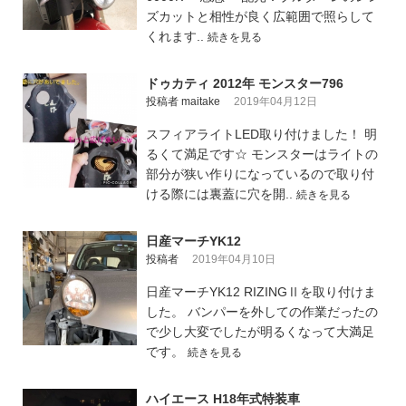
ズカットと相性が良く広範囲で照らして
くれます..
続きを見る
ドゥカティ 2012年 モンスター796
投稿者 maitake
2019年04月12日
スフィアライトLED取り付けました！ 明
るくて満足です☆ モンスターはライトの
部分が狭い作りになっているので取り付
ける際には裏蓋に穴を開..
続きを見る
日産マーチYK12
投稿者
2019年04月10日
日産マーチYK12 RIZINGⅡを取り付けま
した。 バンパーを外しての作業だったの
で少し大変でしたが明るくなって大満足
です。
続きを見る
ハイエース H18年式特装車