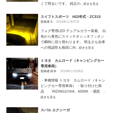
くて明るいです。 純正の..
続きを見る
スイフトスポーツ H22年式・ZC31S
投稿者 S
2018年11月07日
フォグ専用LED デュアルカラー装着。 白
色から黄色にスイッチオン→オフ→オン
で瞬時に切り替わります。 明るさも自車
への視認性も格段に向..
続きを見る
トヨタ カムロード（キャンピングカー
専用車両）
投稿者 鈴木
2018年11月06日
・車種情報 トヨタ カムロード（キャン
ピングカー専用車両） ・取り付けた商
品 RIZING2のH4、6000K ・感想 ..
続きを見る
スバル エクシーガ