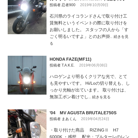
投稿者 忍者900
2019年10月09日
石川県のライコランドさんで取り付け工
賃無料というイベントの際に取り付けを
お願いしました。 スタッフの人から「す
ごく明るいですよ」とのお声掛..
続きを見
る
HONDA FAZE(MF11)
投稿者 T.A.K.E.
2019年06月08日
ハロゲンより明るくクリアな光で、とて
も見やすいです。 Hi/Loの切り替えも、し
っかり光軸が出ています。 取り付けは、
無加工ポン着けでし..
続きを見る
'04 MV AGUSTA BRUTALE750S
投稿者 まあくん
2019年04月24日
・取り付けた商品 RIZINGⅡ H7
6000K ・感想 配光：ブルターレのレン