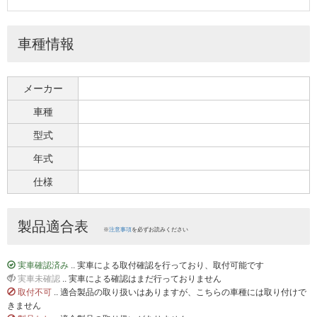
車種情報
メーカー
車種
型式
年式
仕様
製品適合表
※
注意事項
を必ずお読みください
実車確認済み
.. 実車による取付確認を行っており、取付可能です
実車未確認
.. 実車による確認はまだ行っておりません
取付不可
.. 適合製品の取り扱いはありますが、こちらの車種には取り付けで
きません