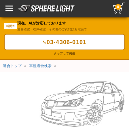
0
現在、AIが対応しております
時間外
適合確認・在庫確認・その他のご質問はお電話で
03-4306-0101
📞
タップして発信
適合トップ
車種適合検索