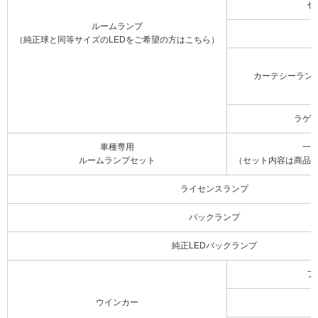
セ
ルームランプ
（純正球と同等サイズのLEDをご希望の方はこちら）
カーテシーラン
ラゲ
車種専用
一
ルームランプセット
（セット内容は商品
ライセンスランプ
バックランプ
純正LEDバックランプ
フ
ウインカー