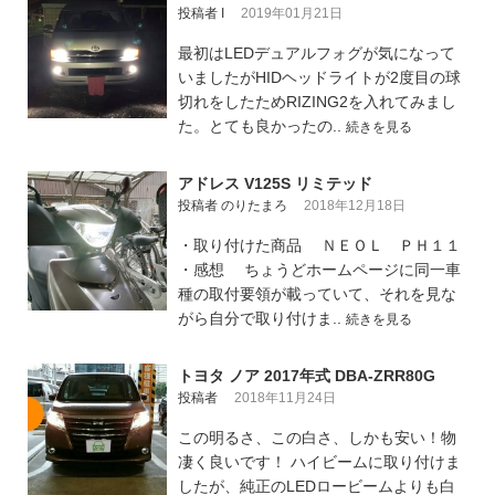
投稿者 I
2019年01月21日
最初はLEDデュアルフォグが気になって
いましたがHIDヘッドライトが2度目の球
切れをしたためRIZING2を入れてみまし
た。とても良かったの..
続きを見る
アドレス V125S リミテッド
投稿者 のりたまろ
2018年12月18日
・取り付けた商品 ＮＥＯＬ ＰＨ１１
・感想 ちょうどホームページに同一車
種の取付要領が載っていて、それを見な
がら自分で取り付けま..
続きを見る
トヨタ ノア 2017年式 DBA-ZRR80G
投稿者
2018年11月24日
この明るさ、この白さ、しかも安い！物
凄く良いです！ ハイビームに取り付けま
したが、純正のLEDロービームよりも白