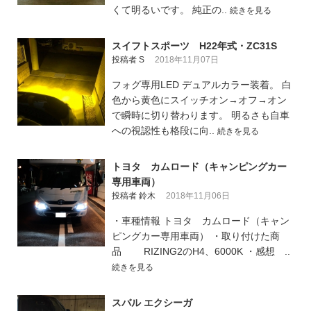
くて明るいです。 純正の..
続きを見る
スイフトスポーツ H22年式・ZC31S
投稿者 S
2018年11月07日
フォグ専用LED デュアルカラー装着。 白
色から黄色にスイッチオン→オフ→オン
で瞬時に切り替わります。 明るさも自車
への視認性も格段に向..
続きを見る
トヨタ カムロード（キャンピングカー
専用車両）
投稿者 鈴木
2018年11月06日
・車種情報 トヨタ カムロード（キャン
ピングカー専用車両） ・取り付けた商
品 RIZING2のH4、6000K ・感想 ..
続きを見る
スバル エクシーガ