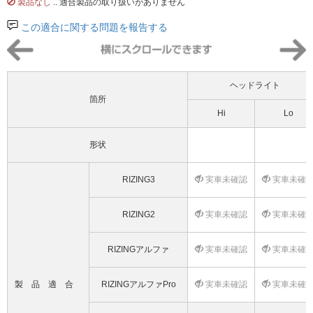
製品なし
.. 適合製品の取り扱いがありません
この適合に関する問題を報告する
ヘッドライト
箇所
Hi
Lo
形状
RIZING3
実車未確認
実車未確
RIZING2
実車未確認
実車未確
RIZINGアルファ
実車未確認
実車未確
製品適合
RIZINGアルファPro
実車未確認
実車未確