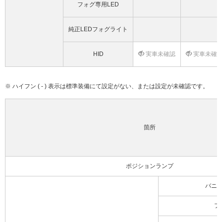
フォグ専用LED
純正LEDフォグライト
HID
実車未確認
実車未確
※ ハイフン ( - ) 表示は標準装備にて設定がない、または設定が未確認です。
箇所
ポジションランプ
バニ
フ