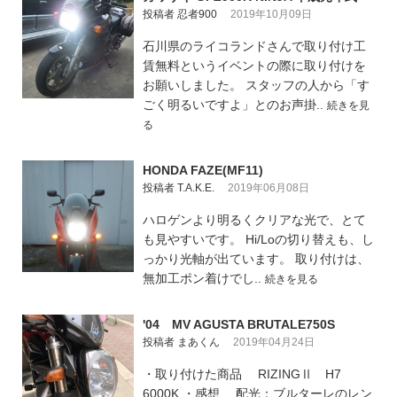
投稿者 忍者900
2019年10月09日
石川県のライコランドさんで取り付け工
賃無料というイベントの際に取り付けを
お願いしました。 スタッフの人から「す
ごく明るいですよ」とのお声掛..
続きを見
る
HONDA FAZE(MF11)
投稿者 T.A.K.E.
2019年06月08日
ハロゲンより明るくクリアな光で、とて
も見やすいです。 Hi/Loの切り替えも、し
っかり光軸が出ています。 取り付けは、
無加工ポン着けでし..
続きを見る
'04 MV AGUSTA BRUTALE750S
投稿者 まあくん
2019年04月24日
・取り付けた商品 RIZINGⅡ H7
6000K ・感想 配光：ブルターレのレン