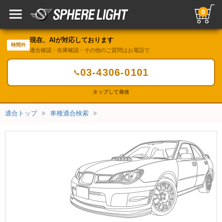
0
現在、AIが対応しております
時間外
適合確認・在庫確認・その他のご質問はお電話で
03-4306-0101
📞
タップして発信
適合トップ
車種適合検索