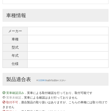
車種情報
メーカー
車種
型式
年式
仕様
製品適合表
※
注意事項
を必ずお読みください
実車確認済み
.. 実車による取付確認を行っており、取付可能です
実車未確認
.. 実車による確認はまだ行っておりません
取付不可
.. 適合製品の取り扱いはありますが、こちらの車種には取り付けで
きません