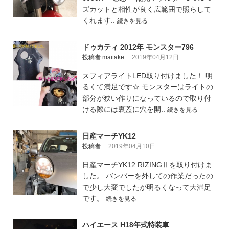
ズカットと相性が良く広範囲で照らして
くれます..
続きを見る
ドゥカティ 2012年 モンスター796
投稿者 maitake
2019年04月12日
スフィアライトLED取り付けました！ 明
るくて満足です☆ モンスターはライトの
部分が狭い作りになっているので取り付
ける際には裏蓋に穴を開..
続きを見る
日産マーチYK12
投稿者
2019年04月10日
日産マーチYK12 RIZINGⅡを取り付けま
した。 バンパーを外しての作業だったの
で少し大変でしたが明るくなって大満足
です。
続きを見る
ハイエース H18年式特装車