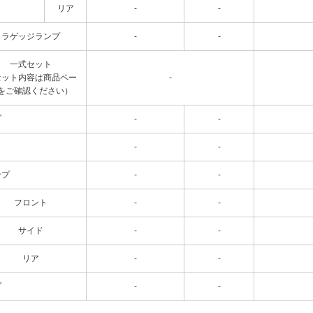
リア
-
-
ラゲッジランプ
-
-
一式セット
セット内容は商品ペー
-
をご確認ください）
プ
-
-
-
-
ンプ
-
-
フロント
-
-
サイド
-
-
リア
-
-
プ
-
-