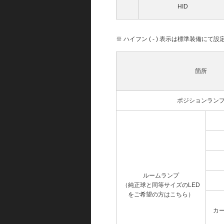
HID
※ ハイフン ( - ) 表示は標準装備に
箇所
ポジションラン
ルームランプ
（純正球と同等サイズのLED
をご希望の方はこちら）
カ