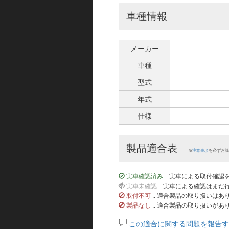
車種情報
メーカー
車種
型式
年式
仕様
製品適合表
※
注意事項
を必ずお読
実車確認済み
.. 実車による取付確
実車未確認
.. 実車による確認はま
取付不可
.. 適合製品の取り扱いは
製品なし
.. 適合製品の取り扱いがあ
この適合に関する問題を報告す