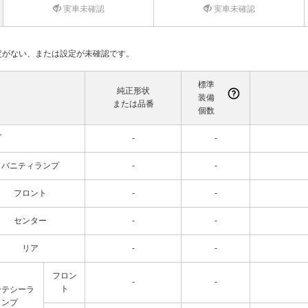
実車未確認
実車未確認
て設定がない、または設定が未確認です。
標準
純正形状
装備
または品番
個数
プ
-
-
バニティランプ
-
-
フロント
-
-
センター
-
-
リア
-
-
フロン
-
-
ト
ーテシーラ
ンプ