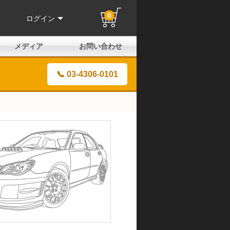
0
ログイン
メディア
お問い合わせ
はじめての方へ
よくある質問
電話でのお問い合わせ
メールお問い合わせ
全国取扱店
全国取付協力店
業販申請フォーム
製品保証申請のご案内
ユーザー登録（保証）
📞 03-4306-0101