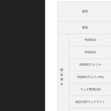
箇所
形状
RIZING3
RIZING2
RIZINGアルファ
製
品
RIZINGアルファPro
適
合
フォグ専用LED
純正LEDフォグライト