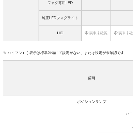
フォグ専用LED
純正LEDフォグライト
HID
実車未確認
実車未確
※ ハイフン ( - ) 表示は標準装備にて設定がない、または設定が未確認です。
箇所
ポジションランプ
バニ
フ