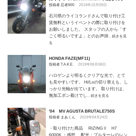
投稿者 忍者900
2019年10月09日
石川県のライコランドさんで取り付け工
賃無料というイベントの際に取り付けを
お願いしました。 スタッフの人から「す
ごく明るいですよ」とのお声掛..
続きを見
る
HONDA FAZE(MF11)
投稿者 T.A.K.E.
2019年06月08日
ハロゲンより明るくクリアな光で、とて
も見やすいです。 Hi/Loの切り替えも、し
っかり光軸が出ています。 取り付けは、
無加工ポン着けでし..
続きを見る
'04 MV AGUSTA BRUTALE750S
投稿者 まあくん
2019年04月24日
・取り付けた商品 RIZINGⅡ H7
6000K ・感想 配光：ブルターレのレン