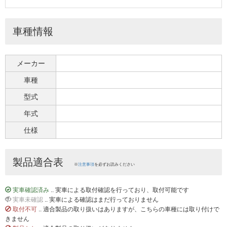
車種情報
メーカー
車種
型式
年式
仕様
製品適合表
※
注意事項
を必ずお読みください
実車確認済み
.. 実車による取付確認を行っており、取付可能です
実車未確認
.. 実車による確認はまだ行っておりません
取付不可
.. 適合製品の取り扱いはありますが、こちらの車種には取り付けで
きません