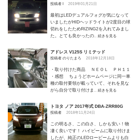
投稿者 I
2019年01月21日
最初はLEDデュアルフォグが気になって
いましたがHIDヘッドライトが2度目の球
切れをしたためRIZING2を入れてみまし
た。とても良かったの..
続きを見る
アドレス V125S リミテッド
投稿者 のりたまろ
2018年12月18日
・取り付けた商品 ＮＥＯＬ ＰＨ１１
・感想 ちょうどホームページに同一車
種の取付要領が載っていて、それを見な
がら自分で取り付けま..
続きを見る
トヨタ ノア 2017年式 DBA-ZRR80G
投稿者
2018年11月24日
この明るさ、この白さ、しかも安い！物
凄く良いです！ ハイビームに取り付けま
したが、純正のLEDロービームよりも白