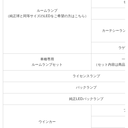
セ
ルームランプ
（純正球と同等サイズのLEDをご希望の方はこちら）
カーテシーラン
ラゲ
車種専用
一
ルームランプセット
（セット内容は商品
ライセンスランプ
バックランプ
純正LEDバックランプ
フ
ウインカー