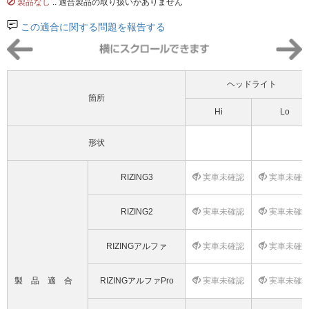
製品なし
.. 適合製品の取り扱いがありません
この適合に関する問題を報告する
ヘッドライト
箇所
Hi
Lo
形状
RIZING3
実車未確認
実車未確
RIZING2
実車未確認
実車未確
RIZINGアルファ
実車未確認
実車未確
製品適合
RIZINGアルファPro
実車未確認
実車未確