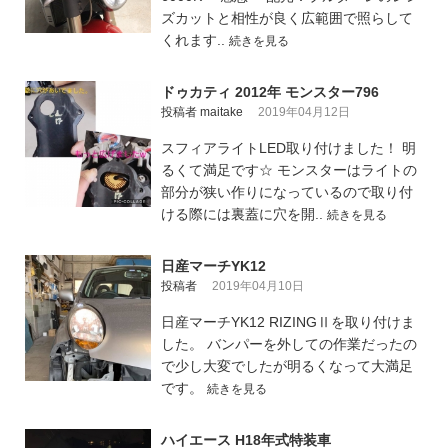
ズカットと相性が良く広範囲で照らして
くれます..
続きを見る
ドゥカティ 2012年 モンスター796
投稿者 maitake
2019年04月12日
スフィアライトLED取り付けました！ 明
るくて満足です☆ モンスターはライトの
部分が狭い作りになっているので取り付
ける際には裏蓋に穴を開..
続きを見る
日産マーチYK12
投稿者
2019年04月10日
日産マーチYK12 RIZINGⅡを取り付けま
した。 バンパーを外しての作業だったの
で少し大変でしたが明るくなって大満足
です。
続きを見る
ハイエース H18年式特装車