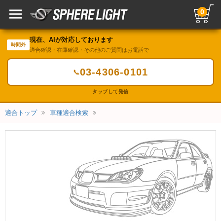
0
現在、AIが対応しております
時間外
適合確認・在庫確認・その他のご質問はお電話で
03-4306-0101
📞
タップして発信
適合トップ
車種適合検索