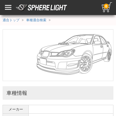
0
適合トップ
車種適合検索
車種情報
メーカー