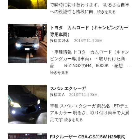
で瞬時に切り替わります。 明るさも自車
への視認性も格段に向..
続きを見る
トヨタ カムロード（キャンピングカー
専用車両）
投稿者 鈴木
2018年11月06日
・車種情報 トヨタ カムロード（キャン
ピングカー専用車両） ・取り付けた商
品 RIZING2のH4、6000K ・感想 ..
続きを見る
スバル エクシーガ
投稿者 A
2018年11月05日
車種 スバル エクシーガ 商品名 LEDデュ
アルカラー 明るさ、取り付け簡単で大満
足です
続きを見る
FJクルーザー CBA-GSJ15W H25年式