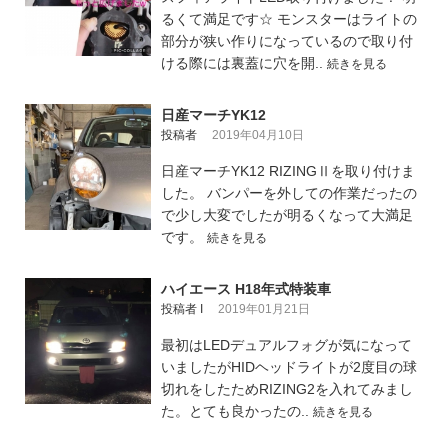
るくて満足です☆ モンスターはライトの
部分が狭い作りになっているので取り付
ける際には裏蓋に穴を開..
続きを見る
日産マーチYK12
投稿者
2019年04月10日
日産マーチYK12 RIZINGⅡを取り付けま
した。 バンパーを外しての作業だったの
で少し大変でしたが明るくなって大満足
です。
続きを見る
ハイエース H18年式特装車
投稿者 I
2019年01月21日
最初はLEDデュアルフォグが気になって
いましたがHIDヘッドライトが2度目の球
切れをしたためRIZING2を入れてみまし
た。とても良かったの..
続きを見る