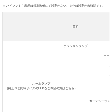
※ ハイフン ( - ) 表示は標準装備にて設定がない、または設定が未確認です。
箇所
ポジションランプ
バニ
フ
セ
ルームランプ
（純正球と同等サイズのLEDをご希望の方はこちら）
カーテシーラン