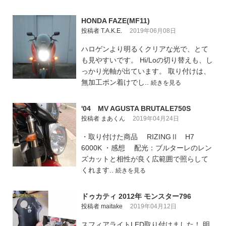
HONDA FAZE(MF11)
投稿者 T.A.K.E.
2019年06月08日
ハロゲンより明るくクリアな光で、とて
も見やすいです。 Hi/Loの切り替えも、し
っかり光軸が出ています。 取り付けは、
無加工ポン着けでし..
続きを見る
'04 MV AGUSTA BRUTALE750S
投稿者 まあくん
2019年04月24日
・取り付けた商品 RIZINGⅡ H7
6000K ・感想 配光：ブルターレのレン
ズカットと相性が良く広範囲で照らして
くれます..
続きを見る
ドゥカティ 2012年 モンスター796
投稿者 maitake
2019年04月12日
スフィアライトLED取り付けました！ 明