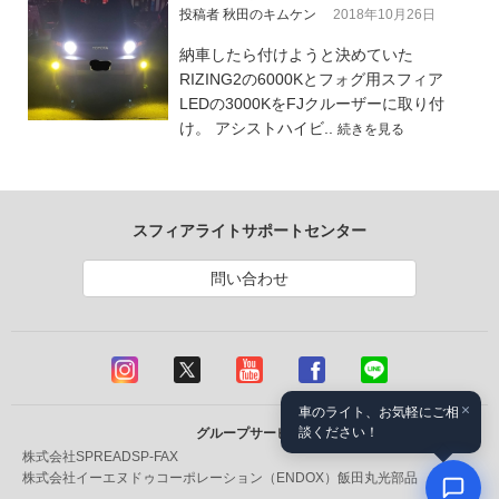
投稿者 秋田のキムケン
2018年10月26日
納車したら付けようと決めていた
RIZING2の6000Kとフォグ用スフィア
LEDの3000KをFJクルーザーに取り付
け。 アシストハイビ..
続きを見る
スフィアライトサポートセンター
問い合わせ
×
車のライト、お気軽にご相
談ください！
グループサービス
株式会社SPREAD
SP-FAX
株式会社イーエヌドゥコーポレーション（ENDOX）
飯田丸光部品