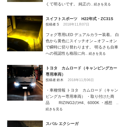
くて明るいです。 純正の..
続きを見る
スイフトスポーツ H22年式・ZC31S
投稿者 S
2018年11月07日
フォグ専用LED デュアルカラー装着。 白
色から黄色にスイッチオン→オフ→オン
で瞬時に切り替わります。 明るさも自車
への視認性も格段に向..
続きを見る
トヨタ カムロード（キャンピングカー
専用車両）
投稿者 鈴木
2018年11月06日
・車種情報 トヨタ カムロード（キャン
ピングカー専用車両） ・取り付けた商
品 RIZING2のH4、6000K ・感想 ..
続きを見る
スバル エクシーガ