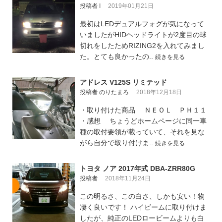
投稿者 I
2019年01月21日
最初はLEDデュアルフォグが気になって
いましたがHIDヘッドライトが2度目の球
切れをしたためRIZING2を入れてみまし
た。とても良かったの..
続きを見る
アドレス V125S リミテッド
投稿者 のりたまろ
2018年12月18日
・取り付けた商品 ＮＥＯＬ ＰＨ１１
・感想 ちょうどホームページに同一車
種の取付要領が載っていて、それを見な
がら自分で取り付けま..
続きを見る
トヨタ ノア 2017年式 DBA-ZRR80G
投稿者
2018年11月24日
この明るさ、この白さ、しかも安い！物
凄く良いです！ ハイビームに取り付けま
したが、純正のLEDロービームよりも白