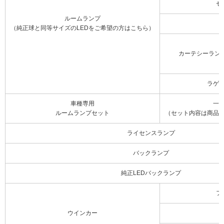
セ
ルームランプ
（純正球と同等サイズのLEDをご希望の方はこちら）
カーテシーラン
ラゲ
車種専用
一
ルームランプセット
（セット内容は商品
ライセンスランプ
バックランプ
純正LEDバックランプ
フ
ウインカー