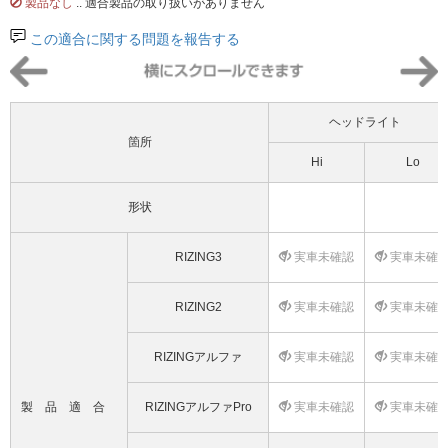
製品なし
.. 適合製品の取り扱いがありません
この適合に関する問題を報告する
ヘッドライト
箇所
Hi
Lo
形状
RIZING3
実車未確認
実車未確
RIZING2
実車未確認
実車未確
RIZINGアルファ
実車未確認
実車未確
製品適合
RIZINGアルファPro
実車未確認
実車未確