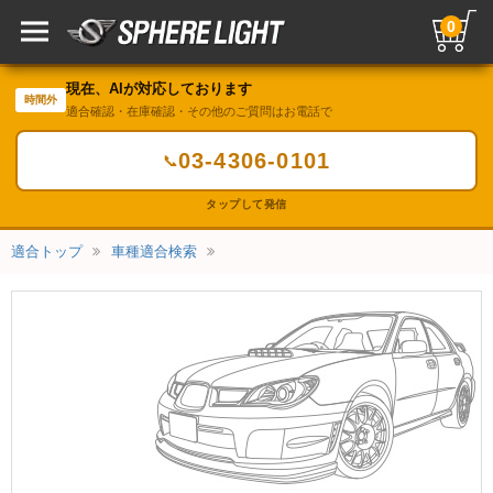
0
現在、AIが対応しております
時間外
適合確認・在庫確認・その他のご質問はお電話で
03-4306-0101
📞
タップして発信
適合トップ
車種適合検索