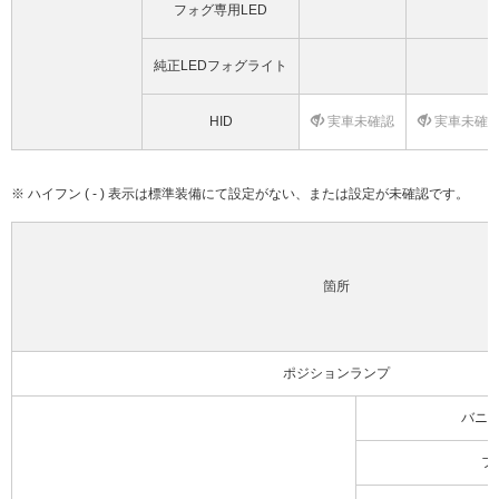
フォグ専用LED
純正LEDフォグライト
HID
実車未確認
実車未確
※ ハイフン ( - ) 表示は標準装備にて設定がない、または設定が未確認です。
箇所
ポジションランプ
バニ
フ