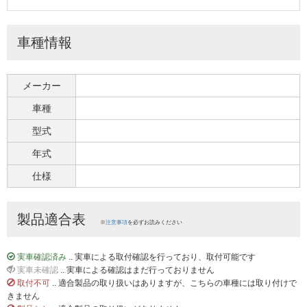
車種情報
メーカー
車種
型式
年式
仕様
製品適合表
※
注意事項
を必ずお読みください
実車確認済み
.. 実車による取付確認を行っており、取付可能です
実車未確認
.. 実車による確認はまだ行っておりません
取付不可
.. 適合製品の取り扱いはありますが、こちらの車種には取り付けで
きません