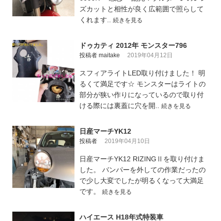
ズカットと相性が良く広範囲で照らして
くれます..
続きを見る
ドゥカティ 2012年 モンスター796
投稿者 maitake
2019年04月12日
スフィアライトLED取り付けました！ 明
るくて満足です☆ モンスターはライトの
部分が狭い作りになっているので取り付
ける際には裏蓋に穴を開..
続きを見る
日産マーチYK12
投稿者
2019年04月10日
日産マーチYK12 RIZINGⅡを取り付けま
した。 バンパーを外しての作業だったの
で少し大変でしたが明るくなって大満足
です。
続きを見る
ハイエース H18年式特装車