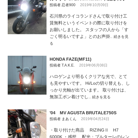
投稿者 忍者900
2019年10月09日
石川県のライコランドさんで取り付け工
賃無料というイベントの際に取り付けを
お願いしました。 スタッフの人から「す
ごく明るいですよ」とのお声掛..
続きを見
る
HONDA FAZE(MF11)
投稿者 T.A.K.E.
2019年06月08日
ハロゲンより明るくクリアな光で、とて
も見やすいです。 Hi/Loの切り替えも、し
っかり光軸が出ています。 取り付けは、
無加工ポン着けでし..
続きを見る
'04 MV AGUSTA BRUTALE750S
投稿者 まあくん
2019年04月24日
・取り付けた商品 RIZINGⅡ H7
6000K ・感想 配光：ブルターレのレン