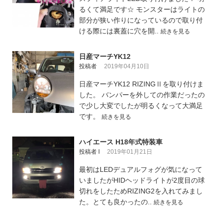
るくて満足です☆ モンスターはライトの
部分が狭い作りになっているので取り付
ける際には裏蓋に穴を開..
続きを見る
日産マーチYK12
投稿者
2019年04月10日
日産マーチYK12 RIZINGⅡを取り付けま
した。 バンパーを外しての作業だったの
で少し大変でしたが明るくなって大満足
です。
続きを見る
ハイエース H18年式特装車
投稿者 I
2019年01月21日
最初はLEDデュアルフォグが気になって
いましたがHIDヘッドライトが2度目の球
切れをしたためRIZING2を入れてみまし
た。とても良かったの..
続きを見る