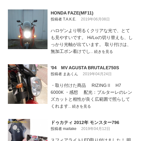
HONDA FAZE(MF11)
投稿者 T.A.K.E.
2019年06月08日
ハロゲンより明るくクリアな光で、とて
も見やすいです。 Hi/Loの切り替えも、し
っかり光軸が出ています。 取り付けは、
無加工ポン着けでし..
続きを見る
'04 MV AGUSTA BRUTALE750S
投稿者 まあくん
2019年04月24日
・取り付けた商品 RIZINGⅡ H7
6000K ・感想 配光：ブルターレのレン
ズカットと相性が良く広範囲で照らして
くれます..
続きを見る
ドゥカティ 2012年 モンスター796
投稿者 maitake
2019年04月12日
スフィアライトLED取り付けました！ 明