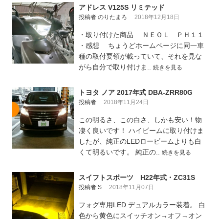
アドレス V125S リミテッド
投稿者 のりたまろ
2018年12月18日
・取り付けた商品 ＮＥＯＬ ＰＨ１１
・感想 ちょうどホームページに同一車
種の取付要領が載っていて、それを見な
がら自分で取り付けま..
続きを見る
トヨタ ノア 2017年式 DBA-ZRR80G
投稿者
2018年11月24日
この明るさ、この白さ、しかも安い！物
凄く良いです！ ハイビームに取り付けま
したが、純正のLEDロービームよりも白
くて明るいです。 純正の..
続きを見る
スイフトスポーツ H22年式・ZC31S
投稿者 S
2018年11月07日
フォグ専用LED デュアルカラー装着。 白
色から黄色にスイッチオン→オフ→オン