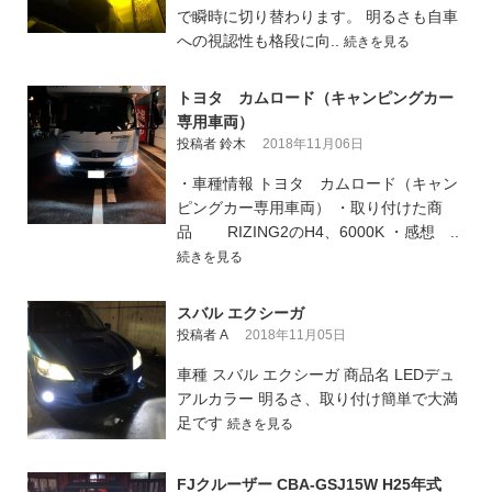
で瞬時に切り替わります。 明るさも自車
への視認性も格段に向..
続きを見る
トヨタ カムロード（キャンピングカー
専用車両）
投稿者 鈴木
2018年11月06日
・車種情報 トヨタ カムロード（キャン
ピングカー専用車両） ・取り付けた商
品 RIZING2のH4、6000K ・感想 ..
続きを見る
スバル エクシーガ
投稿者 A
2018年11月05日
車種 スバル エクシーガ 商品名 LEDデュ
アルカラー 明るさ、取り付け簡単で大満
足です
続きを見る
FJクルーザー CBA-GSJ15W H25年式