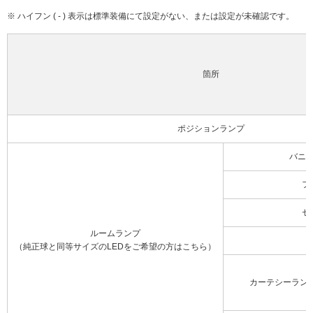
※ ハイフン ( - ) 表示は標準装備にて設定がない、または設定が未確認です。
箇所
ポジションランプ
バニ
フ
セ
ルームランプ
（純正球と同等サイズのLEDをご希望の方はこちら）
カーテシーラン