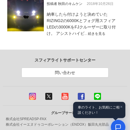
投稿者 秋田のキムケン
2018年10月26日
納車したら付けようと決めていた
RIZING2の6000Kとフォグ用スフィア
LEDの3000KをFJクルーザーに取り付
け。 アシストハイビ..
続きを見る
スフィアライトサポートセンター
問い合わせ
×
車のライト、お気軽にご相
談ください！
グループサービス
株式会社SPREAD
SP-FAX
株式会社イーエヌドゥコーポレーション（ENDOX）
飯田丸光部品