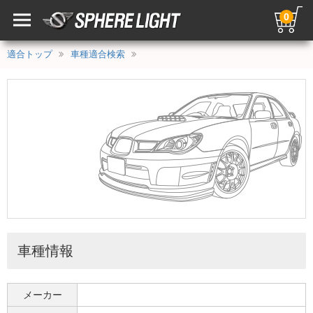
0
適合トップ
車種適合検索
車種情報
メーカー