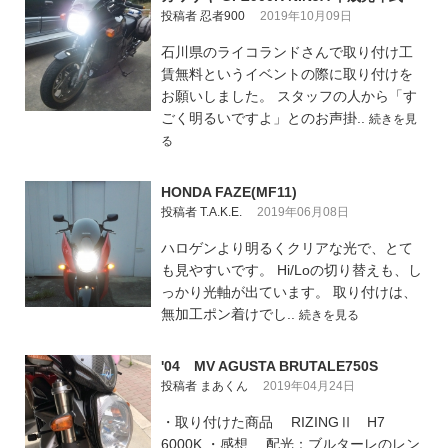
投稿者 忍者900
2019年10月09日
石川県のライコランドさんで取り付け工
賃無料というイベントの際に取り付けを
お願いしました。 スタッフの人から「す
ごく明るいですよ」とのお声掛..
続きを見
る
HONDA FAZE(MF11)
投稿者 T.A.K.E.
2019年06月08日
ハロゲンより明るくクリアな光で、とて
も見やすいです。 Hi/Loの切り替えも、し
っかり光軸が出ています。 取り付けは、
無加工ポン着けでし..
続きを見る
'04 MV AGUSTA BRUTALE750S
投稿者 まあくん
2019年04月24日
・取り付けた商品 RIZINGⅡ H7
6000K ・感想 配光：ブルターレのレン