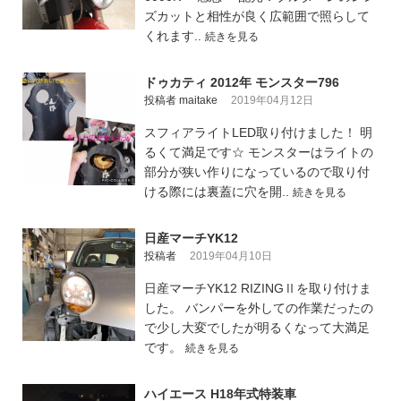
ズカットと相性が良く広範囲で照らして
くれます..
続きを見る
ドゥカティ 2012年 モンスター796
投稿者 maitake
2019年04月12日
スフィアライトLED取り付けました！ 明
るくて満足です☆ モンスターはライトの
部分が狭い作りになっているので取り付
ける際には裏蓋に穴を開..
続きを見る
日産マーチYK12
投稿者
2019年04月10日
日産マーチYK12 RIZINGⅡを取り付けま
した。 バンパーを外しての作業だったの
で少し大変でしたが明るくなって大満足
です。
続きを見る
ハイエース H18年式特装車