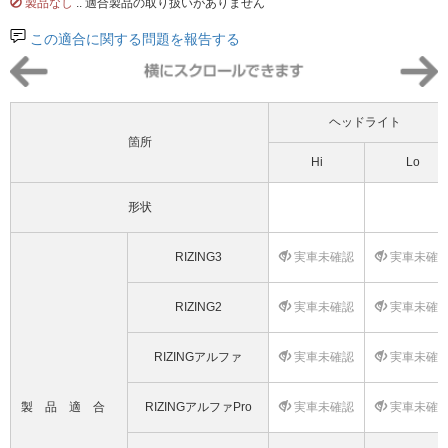
製品なし
.. 適合製品の取り扱いがありません
この適合に関する問題を報告する
ヘッドライト
箇所
Hi
Lo
形状
RIZING3
実車未確認
実車未確
RIZING2
実車未確認
実車未確
RIZINGアルファ
実車未確認
実車未確
製品適合
RIZINGアルファPro
実車未確認
実車未確