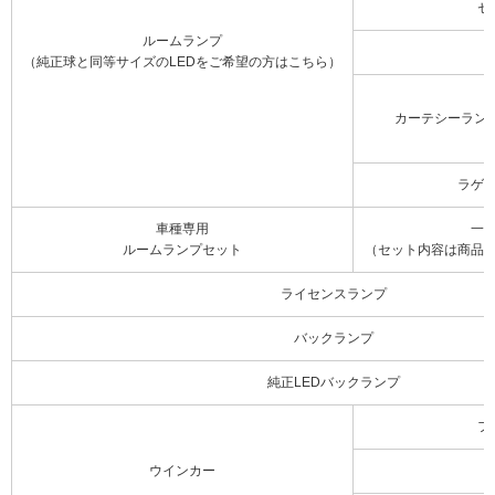
セ
ルームランプ
（純正球と同等サイズのLEDをご希望の方はこちら）
カーテシーラン
ラゲ
車種専用
一
ルームランプセット
（セット内容は商品
ライセンスランプ
バックランプ
純正LEDバックランプ
フ
ウインカー