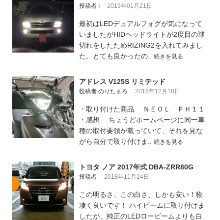
投稿者 I
2019年01月21日
最初はLEDデュアルフォグが気になって
いましたがHIDヘッドライトが2度目の球
切れをしたためRIZING2を入れてみまし
た。とても良かったの..
続きを見る
アドレス V125S リミテッド
投稿者 のりたまろ
2018年12月18日
・取り付けた商品 ＮＥＯＬ ＰＨ１１
・感想 ちょうどホームページに同一車
種の取付要領が載っていて、それを見な
がら自分で取り付けま..
続きを見る
トヨタ ノア 2017年式 DBA-ZRR80G
投稿者
2018年11月24日
この明るさ、この白さ、しかも安い！物
凄く良いです！ ハイビームに取り付けま
したが、純正のLEDロービームよりも白