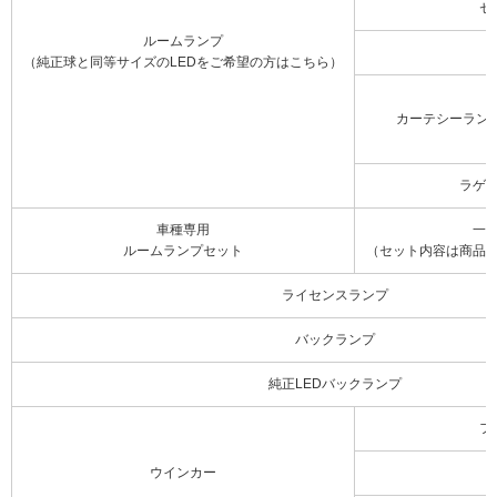
セ
ルームランプ
（純正球と同等サイズのLEDをご希望の方はこちら）
カーテシーラン
ラゲ
車種専用
一
ルームランプセット
（セット内容は商品
ライセンスランプ
バックランプ
純正LEDバックランプ
フ
ウインカー