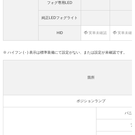
フォグ専用LED
純正LEDフォグライト
HID
実車未確認
実車未確
※ ハイフン ( - ) 表示は標準装備にて設定がない、または設定が未確認です。
箇所
ポジションランプ
バニ
フ