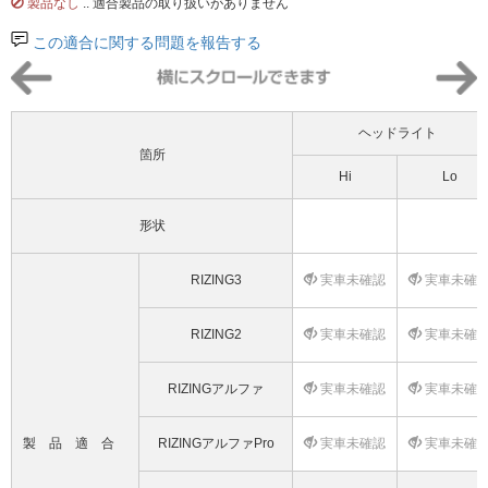
製品なし
.. 適合製品の取り扱いがありません
この適合に関する問題を報告する
ヘッドライト
箇所
Hi
Lo
形状
RIZING3
実車未確認
実車未確
RIZING2
実車未確認
実車未確
RIZINGアルファ
実車未確認
実車未確
製品適合
RIZINGアルファPro
実車未確認
実車未確