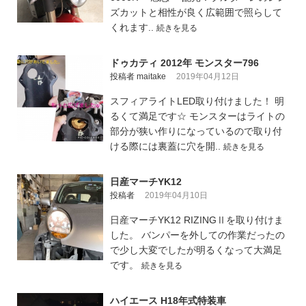
ズカットと相性が良く広範囲で照らして
くれます..
続きを見る
ドゥカティ 2012年 モンスター796
投稿者 maitake
2019年04月12日
スフィアライトLED取り付けました！ 明
るくて満足です☆ モンスターはライトの
部分が狭い作りになっているので取り付
ける際には裏蓋に穴を開..
続きを見る
日産マーチYK12
投稿者
2019年04月10日
日産マーチYK12 RIZINGⅡを取り付けま
した。 バンパーを外しての作業だったの
で少し大変でしたが明るくなって大満足
です。
続きを見る
ハイエース H18年式特装車