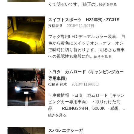
くて明るいです。 純正の..
続きを見る
スイフトスポーツ H22年式・ZC31S
投稿者 S
2018年11月07日
フォグ専用LED デュアルカラー装着。 白
色から黄色にスイッチオン→オフ→オン
で瞬時に切り替わります。 明るさも自車
への視認性も格段に向..
続きを見る
トヨタ カムロード（キャンピングカー
専用車両）
投稿者 鈴木
2018年11月06日
・車種情報 トヨタ カムロード（キャン
ピングカー専用車両） ・取り付けた商
品 RIZING2のH4、6000K ・感想 ..
続きを見る
スバル エクシーガ