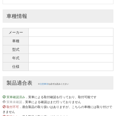
車種情報
メーカー
車種
型式
年式
仕様
製品適合表
※
注意事項
を必ずお読みください
実車確認済み
.. 実車による取付確認を行っており、取付可能です
実車未確認
.. 実車による確認はまだ行っておりません
取付不可
.. 適合製品の取り扱いはありますが、こちらの車種には取り付けで
きません