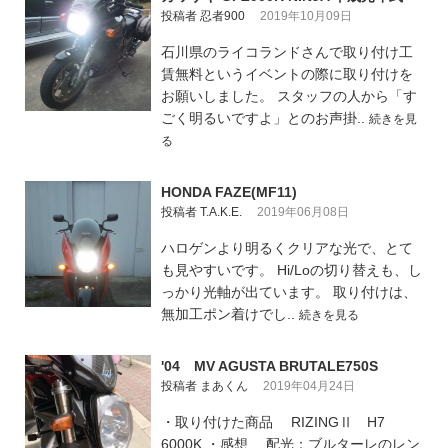
投稿者 忍者900
2019年10月09日
石川県のライコランドさんで取り付け工
賃無料というイベントの際に取り付けを
お願いしました。 スタッフの人から「す
ごく明るいですよ」とのお声掛..
続きを見
る
HONDA FAZE(MF11)
投稿者 T.A.K.E.
2019年06月08日
ハロゲンより明るくクリアな光で、とて
も見やすいです。 Hi/Loの切り替えも、し
っかり光軸が出ています。 取り付けは、
無加工ポン着けでし..
続きを見る
'04 MV AGUSTA BRUTALE750S
投稿者 まあくん
2019年04月24日
・取り付けた商品 RIZINGⅡ H7
6000K ・感想 配光：ブルターレのレン