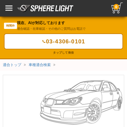
0
現在、AIが対応しております
時間外
適合確認・在庫確認・その他のご質問はお電話で
03-4306-0101
📞
タップして発信
適合トップ
車種適合検索