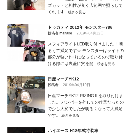
ズカットと相性が良く広範囲で照らして
くれます..
続きを見る
ドゥカティ 2012年 モンスター796
投稿者 maitake
2019年04月12日
スフィアライトLED取り付けました！ 明
るくて満足です☆ モンスターはライトの
部分が狭い作りになっているので取り付
ける際には裏蓋に穴を開..
続きを見る
日産マーチYK12
投稿者
2019年04月10日
日産マーチYK12 RIZINGⅡを取り付けま
した。 バンパーを外しての作業だったの
で少し大変でしたが明るくなって大満足
です。
続きを見る
ハイエース H18年式特装車