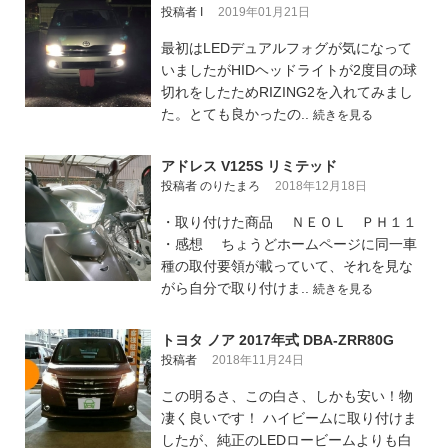
投稿者 I
2019年01月21日
最初はLEDデュアルフォグが気になって
いましたがHIDヘッドライトが2度目の球
切れをしたためRIZING2を入れてみまし
た。とても良かったの..
続きを見る
アドレス V125S リミテッド
投稿者 のりたまろ
2018年12月18日
・取り付けた商品 ＮＥＯＬ ＰＨ１１
・感想 ちょうどホームページに同一車
種の取付要領が載っていて、それを見な
がら自分で取り付けま..
続きを見る
トヨタ ノア 2017年式 DBA-ZRR80G
投稿者
2018年11月24日
この明るさ、この白さ、しかも安い！物
凄く良いです！ ハイビームに取り付けま
したが、純正のLEDロービームよりも白