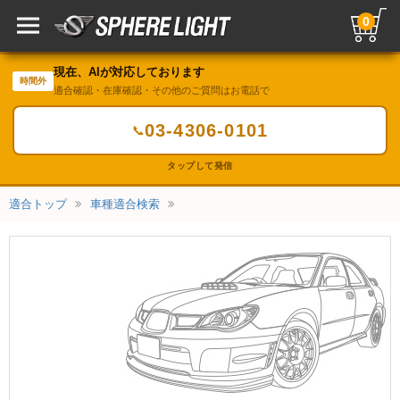
0
現在、AIが対応しております
時間外
適合確認・在庫確認・その他のご質問はお電話で
03-4306-0101
📞
タップして発信
適合トップ
車種適合検索