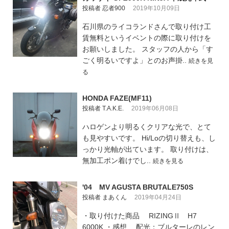
投稿者 忍者900
2019年10月09日
石川県のライコランドさんで取り付け工
賃無料というイベントの際に取り付けを
お願いしました。 スタッフの人から「す
ごく明るいですよ」とのお声掛..
続きを見
る
HONDA FAZE(MF11)
投稿者 T.A.K.E.
2019年06月08日
ハロゲンより明るくクリアな光で、とて
も見やすいです。 Hi/Loの切り替えも、し
っかり光軸が出ています。 取り付けは、
無加工ポン着けでし..
続きを見る
'04 MV AGUSTA BRUTALE750S
投稿者 まあくん
2019年04月24日
・取り付けた商品 RIZINGⅡ H7
6000K ・感想 配光：ブルターレのレン