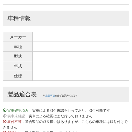
車種情報
メーカー
車種
型式
年式
仕様
製品適合表
※
注意事項
を必ずお読みください
実車確認済み
.. 実車による取付確認を行っており、取付可能です
実車未確認
.. 実車による確認はまだ行っておりません
取付不可
.. 適合製品の取り扱いはありますが、こちらの車種には取り付けで
きません