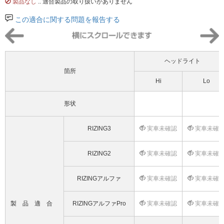
製品なし
.. 適合製品の取り扱いがありません
この適合に関する問題を報告する
ヘッドライト
箇所
Hi
Lo
形状
RIZING3
実車未確認
実車未確
RIZING2
実車未確認
実車未確
RIZINGアルファ
実車未確認
実車未確
製品適合
RIZINGアルファPro
実車未確認
実車未確