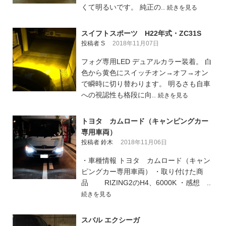
くて明るいです。 純正の..
続きを見る
スイフトスポーツ H22年式・ZC31S
投稿者 S
2018年11月07日
フォグ専用LED デュアルカラー装着。 白
色から黄色にスイッチオン→オフ→オン
で瞬時に切り替わります。 明るさも自車
への視認性も格段に向..
続きを見る
トヨタ カムロード（キャンピングカー
専用車両）
投稿者 鈴木
2018年11月06日
・車種情報 トヨタ カムロード（キャン
ピングカー専用車両） ・取り付けた商
品 RIZING2のH4、6000K ・感想 ..
続きを見る
スバル エクシーガ