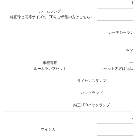
セ
ルームランプ
（純正球と同等サイズのLEDをご希望の方はこちら）
カーテシーラン
ラゲ
車種専用
一
ルームランプセット
（セット内容は商品
ライセンスランプ
バックランプ
純正LEDバックランプ
フ
ウインカー