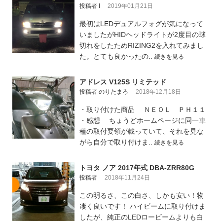
投稿者 I
2019年01月21日
最初はLEDデュアルフォグが気になって
いましたがHIDヘッドライトが2度目の球
切れをしたためRIZING2を入れてみまし
た。とても良かったの..
続きを見る
アドレス V125S リミテッド
投稿者 のりたまろ
2018年12月18日
・取り付けた商品 ＮＥＯＬ ＰＨ１１
・感想 ちょうどホームページに同一車
種の取付要領が載っていて、それを見な
がら自分で取り付けま..
続きを見る
トヨタ ノア 2017年式 DBA-ZRR80G
投稿者
2018年11月24日
この明るさ、この白さ、しかも安い！物
凄く良いです！ ハイビームに取り付けま
したが、純正のLEDロービームよりも白