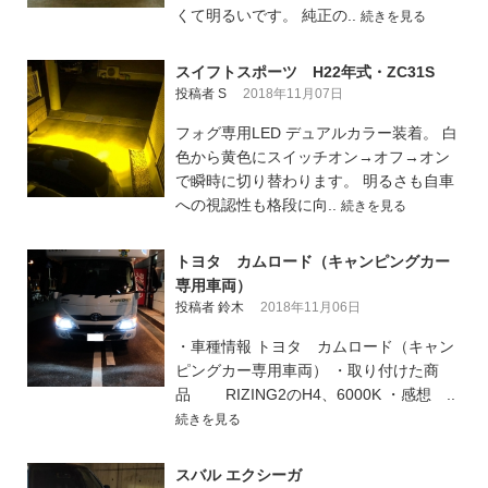
くて明るいです。 純正の..
続きを見る
スイフトスポーツ H22年式・ZC31S
投稿者 S
2018年11月07日
フォグ専用LED デュアルカラー装着。 白
色から黄色にスイッチオン→オフ→オン
で瞬時に切り替わります。 明るさも自車
への視認性も格段に向..
続きを見る
トヨタ カムロード（キャンピングカー
専用車両）
投稿者 鈴木
2018年11月06日
・車種情報 トヨタ カムロード（キャン
ピングカー専用車両） ・取り付けた商
品 RIZING2のH4、6000K ・感想 ..
続きを見る
スバル エクシーガ