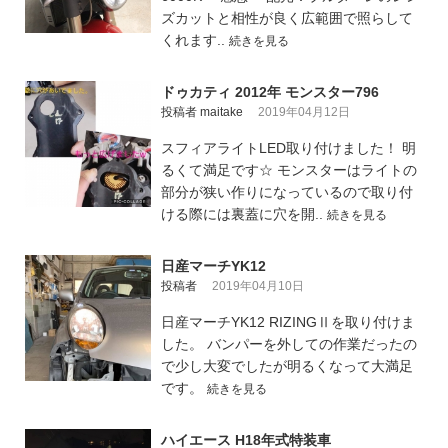
ズカットと相性が良く広範囲で照らして
くれます..
続きを見る
ドゥカティ 2012年 モンスター796
投稿者 maitake
2019年04月12日
スフィアライトLED取り付けました！ 明
るくて満足です☆ モンスターはライトの
部分が狭い作りになっているので取り付
ける際には裏蓋に穴を開..
続きを見る
日産マーチYK12
投稿者
2019年04月10日
日産マーチYK12 RIZINGⅡを取り付けま
した。 バンパーを外しての作業だったの
で少し大変でしたが明るくなって大満足
です。
続きを見る
ハイエース H18年式特装車