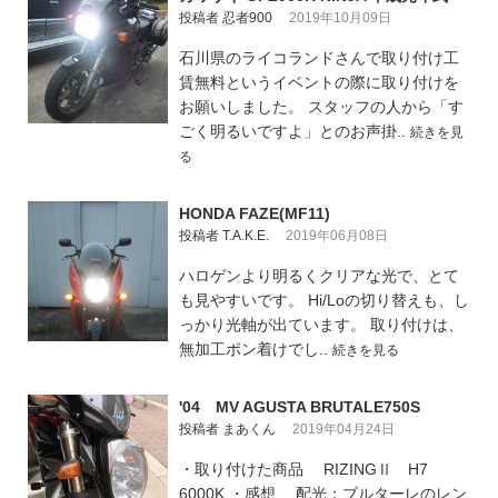
投稿者 忍者900
2019年10月09日
石川県のライコランドさんで取り付け工
賃無料というイベントの際に取り付けを
お願いしました。 スタッフの人から「す
ごく明るいですよ」とのお声掛..
続きを見
る
HONDA FAZE(MF11)
投稿者 T.A.K.E.
2019年06月08日
ハロゲンより明るくクリアな光で、とて
も見やすいです。 Hi/Loの切り替えも、し
っかり光軸が出ています。 取り付けは、
無加工ポン着けでし..
続きを見る
'04 MV AGUSTA BRUTALE750S
投稿者 まあくん
2019年04月24日
・取り付けた商品 RIZINGⅡ H7
6000K ・感想 配光：ブルターレのレン