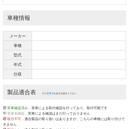
車種情報
メーカー
車種
型式
年式
仕様
製品適合表
※
注意事項
を必ずお読みください
実車確認済み
.. 実車による取付確認を行っており、取付可能です
実車未確認
.. 実車による確認はまだ行っておりません
取付不可
.. 適合製品の取り扱いはありますが、こちらの車種には取り付けで
きません