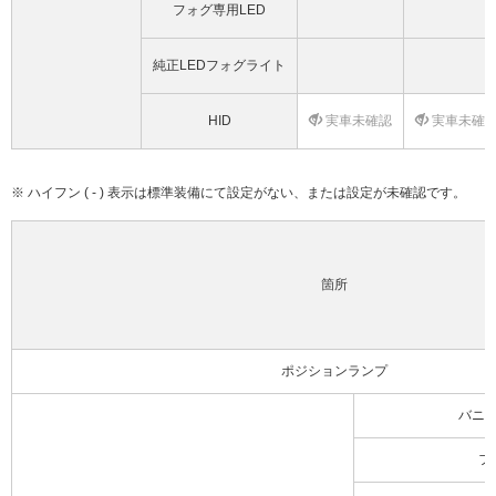
フォグ専用LED
純正LEDフォグライト
HID
実車未確認
実車未確
※ ハイフン ( - ) 表示は標準装備にて設定がない、または設定が未確認です。
箇所
ポジションランプ
バニ
フ