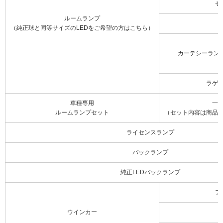
セ
ルームランプ
（純正球と同等サイズのLEDをご希望の方はこちら）
カーテシーラン
ラゲ
車種専用
一
ルームランプセット
（セット内容は商品
ライセンスランプ
バックランプ
純正LEDバックランプ
フ
ウインカー