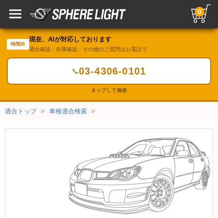
0
現在、AIが対応しております
時間外
適合確認・在庫確認・その他のご質問はお電話で
03-4306-0101
📞
タップして発信
適合トップ
車種適合検索