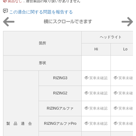
製品なし
.. 適合製品の取り扱いがありません
この適合に関する問題を報告する
ヘッドライト
箇所
Hi
Lo
形状
RIZING3
実車未確認
実車未確
RIZING2
実車未確認
実車未確
RIZINGアルファ
実車未確認
実車未確
製品適合
RIZINGアルファPro
実車未確認
実車未確