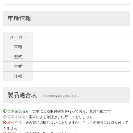
車種情報
メーカー
車種
型式
年式
仕様
製品適合表
※
注意事項
を必ずお読みください
実車確認済み
.. 実車による取付確認を行っており、取付可能です
実車未確認
.. 実車による確認はまだ行っておりません
取付不可
.. 適合製品の取り扱いはありますが、こちらの車種には取り付けで
きません