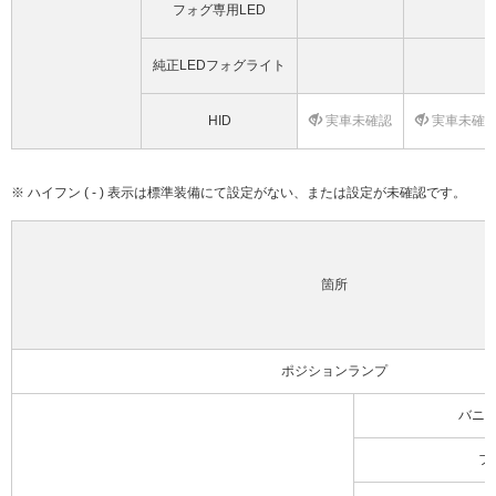
フォグ専用LED
純正LEDフォグライト
HID
実車未確認
実車未確
※ ハイフン ( - ) 表示は標準装備にて設定がない、または設定が未確認です。
箇所
ポジションランプ
バニ
フ