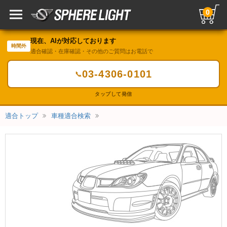
0
現在、AIが対応しております
時間外
適合確認・在庫確認・その他のご質問はお電話で
03-4306-0101
📞
タップして発信
適合トップ
車種適合検索