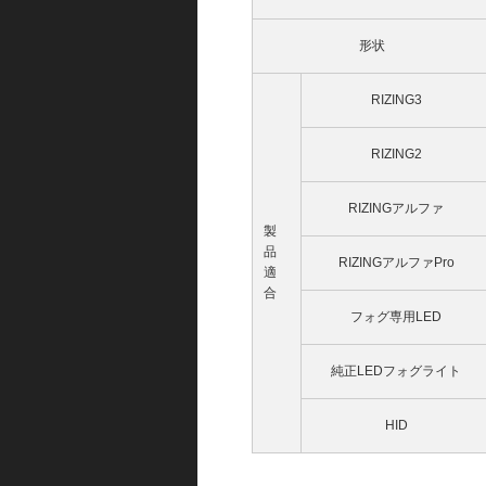
形状
RIZING3
RIZING2
RIZINGアルファ
製
品
RIZINGアルファPro
適
合
フォグ専用LED
純正LEDフォグライト
HID