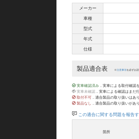
メーカー
車種
型式
年式
仕様
製品適合表
※
注意事項
を必ずお読
実車確認済み
.. 実車による取付確
実車未確認
.. 実車による確認はま
取付不可
.. 適合製品の取り扱いは
製品なし
.. 適合製品の取り扱いがあ
この適合に関する問題を報告す
箇所