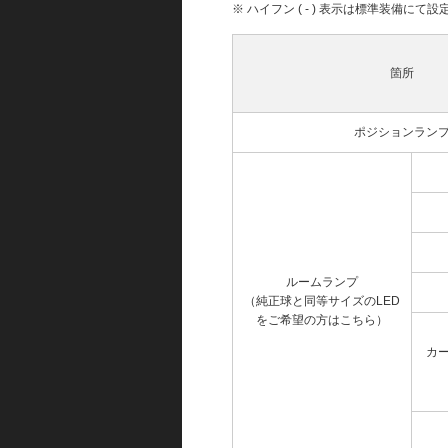
※ ハイフン ( - ) 表示は標準装備に
箇所
ポジションラン
ルームランプ
（純正球と同等サイズのLED
をご希望の方はこちら）
カ