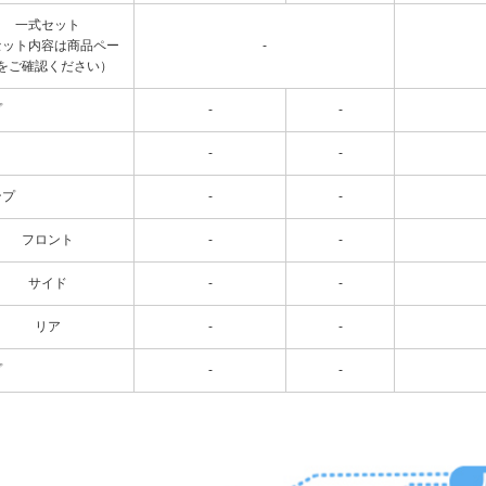
一式セット
セット内容は商品ペー
-
をご確認ください）
プ
-
-
-
-
ンプ
-
-
フロント
-
-
サイド
-
-
リア
-
-
プ
-
-