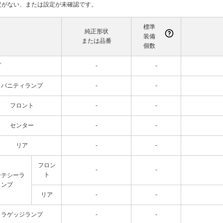
て設定がない、または設定が未確認です。
標準
純正形状
装備
または品番
個数
プ
-
-
バニティランプ
-
-
フロント
-
-
センター
-
-
リア
-
-
フロン
-
-
ト
ーテシーラ
ンプ
リア
-
-
ラゲッジランプ
-
-